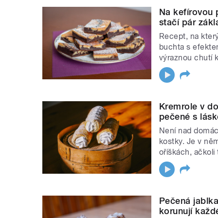
Na kefírovou
stačí pár zákl
Recept, na který
buchta s efekte
výraznou chutí k
Kremrole v do
pečené s lásk
Není nad domácí
kostky. Je v ně
oříškách, ačkoli
Pečená jablka
korunují každ