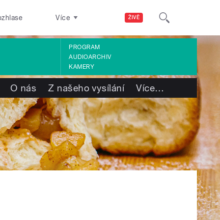
ozhlase
Více
ŽIVĚ
PROGRAM
AUDIOARCHIV
KAMERY
O nás
Z našeho vysílání
Více
…