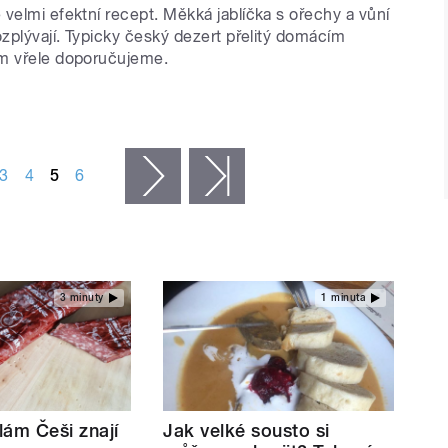
velmi efektní recept. Měkká jablíčka s ořechy a vůní
ozplývají. Typicky český dezert přelitý domácím
m vřele doporučujeme.
3
4
5
6
následující ›
poslední »
3 minuty
1 minuta
lám Češi znají
Jak velké sousto si