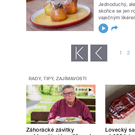
Jednoduchý, ale 
skořice se jen r
vaječným likére
STRÁNKY
1
2
« první
‹ předchozí
RADY, TIPY, ZAJÍMAVOSTI
8 minut
Záhorácké závitky
Lovecký sa