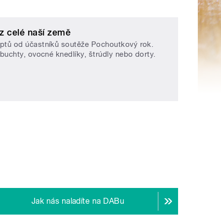
z celé naší země
eptů od účastníků soutěže Pochoutkový rok.
 buchty, ovocné knedlíky, štrúdly nebo dorty.
Jak nás naladíte na DABu