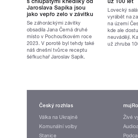
s chlupatými knedlíky od
už 100 let
Jaroslava Sapíka jsou
Lovecký salá
jako vepřo zelo v závitku
vyrábět na za
Se záhoráckými závitky
na území Čes
obsadila Jana Černá druhé
kde ale dos
místo v Pochoutkovém roce
neuvádějí. K
2023. V porotě byl tehdy také
už zhruba 100
náš dnešní tvůrce receptu
šéfkuchař Jaroslav Sapík.
Český rozhlas
mujRo
Válka na Ukrajině
Živé v
Komunální volby
Audioa
Stanice
Podca