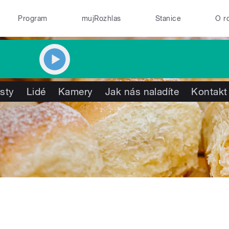
Program
mujRozhlas
Stanice
O r
isty
Lidé
Kamery
Jak nás naladíte
Kontakt