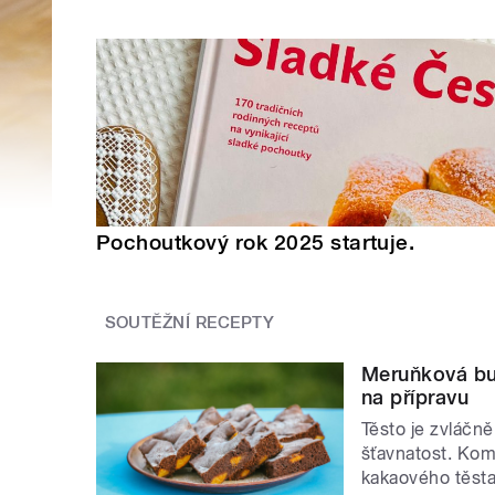
Pochoutkový rok 2025 startuje.
SOUTĚŽNÍ RECEPTY
Meruňková bu
na přípravu
Těsto je zvláč
šťavnatost. Ko
kakaového těsta