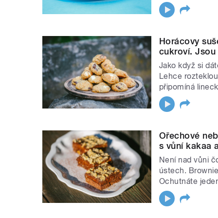
Horácovy suše
cukroví. Jsou
Jako když si dá
Lehce rozteklou
připomíná linec
Ořechové neb
s vůní kakaa 
Není nad vůni čo
ústech. Brownie
Ochutnáte jeden