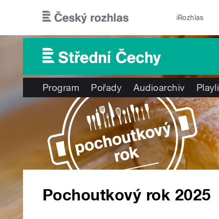
Přejít k hlavnímu obsahu
iRozhlas
Program
Pořady
Audioarchiv
Playl
Pochoutkový rok 2025