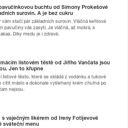
 pavučinkovou buchtu od Simony Prokešové
adních surovin. A je bez cukru
 vám stačí pár základních surovin. Vláčná kefírová
m pavučiny vás zasytí. Je vláčná, až mokrá, s
akaa. Díky medu je i zdravá.
mácím listovém těstě od Jiřího Vančata jsou
ou. Jen to křupne
 listové těsto, které se skládá z vodánku a tukové
m cítit máslo a dokonale vyšlehaný krém chutná po
 tam nejsou.
 s vaječným likérem od Ireny Fotijevové
é sváteční menu