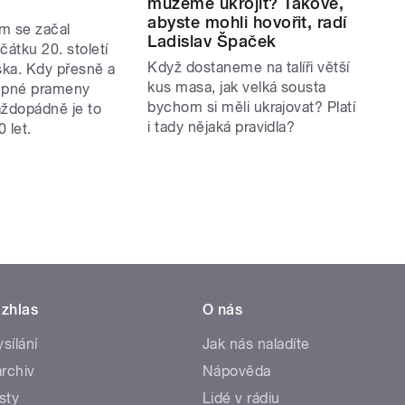
můžeme ukrojit? Takové,
abyste mohli hovořit, radí
m se začal
Ladislav Špaček
čátku 20. století
Když dostaneme na talíři větší
ka. Kdy přesně a
kus masa, jak velká sousta
tupné prameny
bychom si měli ukrajovat? Platí
aždopádně je to
i tady nějaká pravidla?
 let.
zhlas
O nás
ysílání
Jak nás naladíte
rchiv
Nápověda
sty
Lidé v rádiu