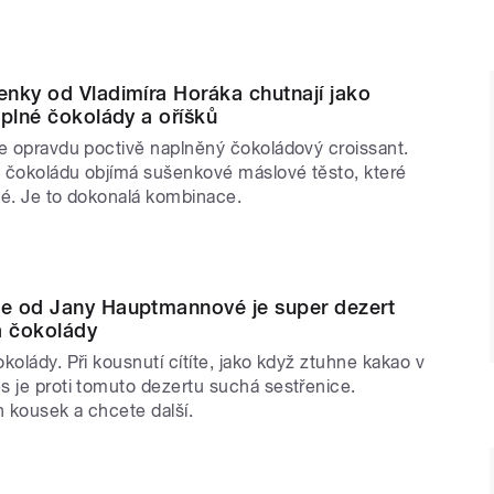
nky od Vladimíra Horáka chutnají jako
 plné čokolády a oříšků
te opravdu poctivě naplněný čokoládový croissant.
 čokoládu objímá sušenkové máslové těsto, které
ké. Je to dokonalá kombinace.
e od Jany Hauptmannové je super dezert
a čokolády
kolády. Při kousnutí cítíte, jako když ztuhne kakao v
s je proti tomuto dezertu suchá sestřenice.
 kousek a chcete další.