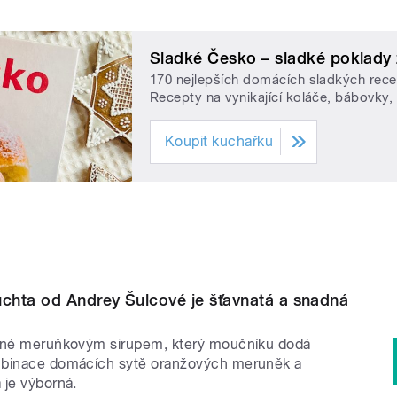
Sladké Česko – sladké poklady 
170 nejlepších domácích sladkých rec
Recepty na vynikající koláče, bábovky,
Koupit kuchařku
chta od Andrey Šulcové je šťavnatá a snadná
něné meruňkovým sirupem, který moučníku dodá
mbinace domácích sytě oranžových meruněk a
 je výborná.