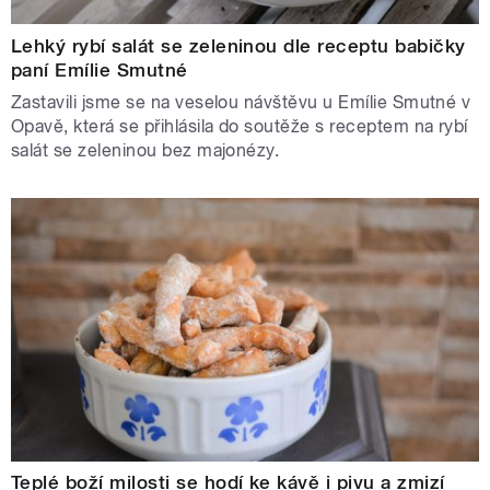
Lehký rybí salát se zeleninou dle receptu babičky
paní Emílie Smutné
Zastavili jsme se na veselou návštěvu u Emílie Smutné v
Opavě, která se přihlásila do soutěže s receptem na rybí
salát se zeleninou bez majonézy.
Teplé boží milosti se hodí ke kávě i pivu a zmizí