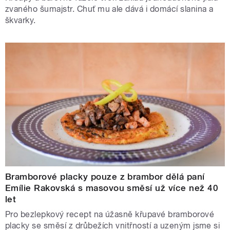
zvaného šumajstr. Chuť mu ale dává i domácí slanina a
škvarky.
Bramborové placky pouze z brambor dělá paní
Emílie Rakovská s masovou směsí už více než 40
let
Pro bezlepkový recept na úžasně křupavé bramborové
placky se směsí z drůbežích vnitřností a uzeným jsme si