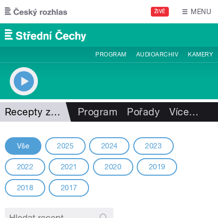
Přejít k hlavnímu obsahu
MENU
ŽIVĚ
PROGRAM
AUDIOARCHIV
KAMERY
Recepty z minulých ročníků
Program
Pořady
Více
…
Vše
2025
2024
2023
2022
2021
2020
2019
2018
2017