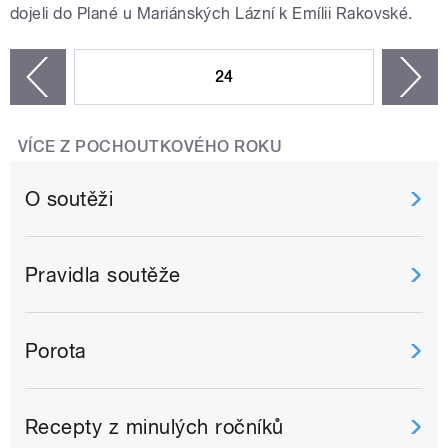
dojeli do Plané u Mariánských Lázní k Emílii Rakovské.
STRÁNKY
24
n
zí
VÍCE Z POCHOUTKOVÉHO ROKU
O soutěži
Pravidla soutěže
Porota
Recepty z minulých ročníků