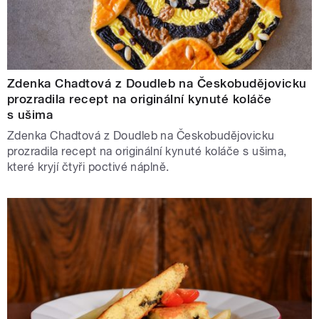
Zdenka Chadtová z Doudleb na Českobudějovicku
prozradila recept na originální kynuté koláče
s ušima
Zdenka Chadtová z Doudleb na Českobudějovicku
prozradila recept na originální kynuté koláče s ušima,
které kryjí čtyři poctivé náplně.