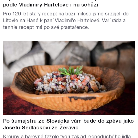
podle Vladimíry Hartelové i na schůzi
Pro 120 let starý recept na boží milosti jsme si zajeli do
Litovle na Hané k paní Vladimíře Hartelové. Vaří ráda a
tenhle recept má po své prastařence.
Po šumajstru ze Slovácka vám bude do zpěvu jako
Josefu Sedláčkovi ze Žeravic
Kroupy a barevné fazole tvoří základ jednoduchého jídla