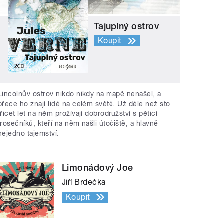
Tajuplný ostrov
Koupit
Lincolnův ostrov nikdo nikdy na mapě nenašel, a
přece ho znají lidé na celém světě. Už déle než sto
třicet let na něm prožívají dobrodružství s pěticí
trosečníků, kteří na něm našli útočiště, a hlavně
nejedno tajemství.
Limonádový Joe
Jiří Brdečka
Koupit