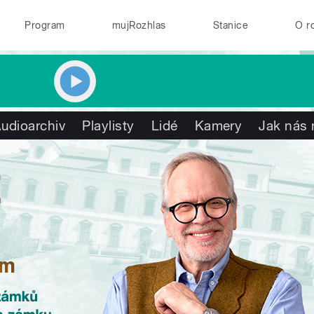
Program
mujRozhlas
Stanice
O r
udioarchiv
Playlisty
Lidé
Kamery
Jak nás 