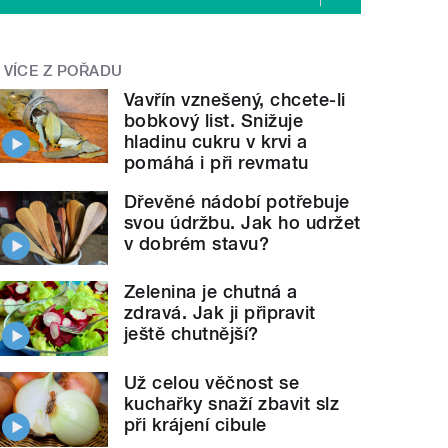
VÍCE Z POŘADU
Vavřín vznešený, chcete-li
bobkový list. Snižuje
hladinu cukru v krvi a
pomáhá i při revmatu
Dřevěné nádobí potřebuje
svou údržbu. Jak ho udržet
v dobrém stavu?
Zelenina je chutná a
zdravá. Jak ji připravit
ještě chutnější?
Už celou věčnost se
kuchařky snaží zbavit slz
při krájení cibule