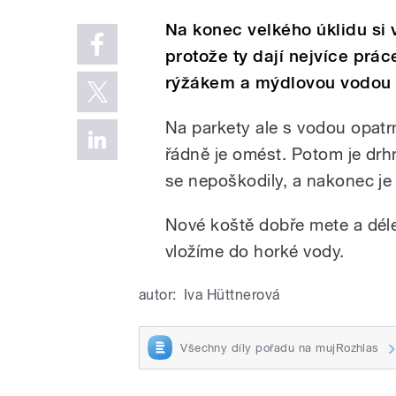
Na konec velkého úklidu si
protože ty dají nejvíce pr
rýžákem a mýdlovou vodou s
Na parkety ale s vodou opatrn
řádně je omést. Potom je drh
se nepoškodily, a nakonec je
Nové koště dobře mete a déle
vložíme do horké vody.
autor:
Iva Hüttnerová
Všechny díly pořadu na mujRozhlas