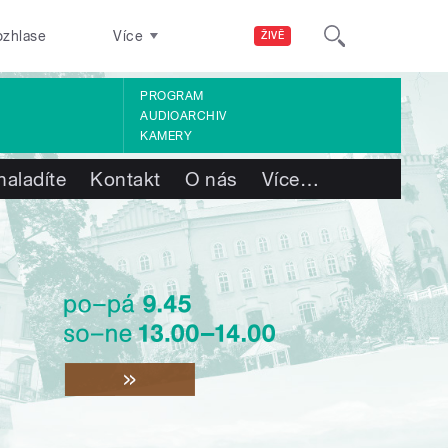
ozhlase
Více
ŽIVĚ
PROGRAM
AUDIOARCHIV
KAMERY
naladíte
Kontakt
O nás
Více
…