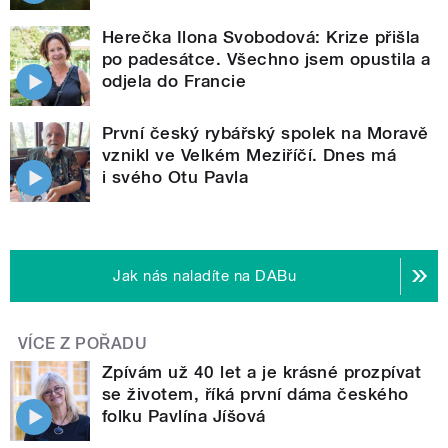
Herečka Ilona Svobodová: Krize přišla
po padesátce. Všechno jsem opustila a
odjela do Francie
První český rybářský spolek na Moravě
vznikl ve Velkém Meziříčí. Dnes má
i svého Otu Pavla
Jak nás naladíte na DABu
VÍCE Z POŘADU
Zpívám už 40 let a je krásné prozpívat
se životem, říká první dáma českého
folku Pavlína Jíšová