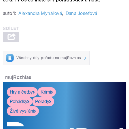
autoři:
Alexandra Mynářová
,
Dana Josefová
Všechny díly pořadu na mujRozhlas
mujRozhlas
Hry a četby
Krimi
Pohádky
Pořady
Živé vysílání