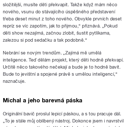
složitější, musíte děti překvapit. Takže když mám něco
nového, vsunu do stávajícího úspěšného představení
třeba deset minut z toho nového. Obvykle prvních deset
repríz se víc zapotím, jak to přijmou,“ přiznává. „Pokud
děti show nezajímá, začnou zlobit, šustit pytlíkama,
zalezou si pod sedačku a tak podobně.“
Nebrání se novým trendům. „Zajímá mě umělá
inteligence. Teď dělám projekt, který děti hodně překvapí.
Určitě něco takového nečekají a bude je to hodně bavit.
Bude to jevištní a spojené právě s umělou inteligencí,“
naznačuje.
Michal a jeho barevná páska
Originální bavič proslul lepicí páskou, a s tou pracuje dál.
„To je stále můj oblíbený nástroj. Dokonce jsem i navrstvil