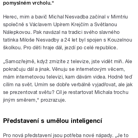
pomyslném vrcholu.“
Herec, mim a bavič Michal Nesvadba začínal v Mimtriu
společně s Václavem Upírem Krejčím a Světlanou
Nálepkovou. Pak navázal na tradici svého slavného
tatínka Miloše Nesvadby a 24 let byl spojen s Kouzelnou
školkou. Pro děti hraje dál, jezdí po celé republice.
„Samozřejmě, když zmizíte z televize, jste vidět míň. Ale
pokračuju dál a jinak. Věnuju se internetovým věcem,
mám internetovou televizi, kam dávám videa. Hodně teď
cílím na svět. Umím se dobře verbálně vyjadřovat, ale jak
se prezentovat světu? Cíl je restartovat Michala trochu
jiným směrem,“ prozrazuje.
Představení s umělou inteligencí
Pro nová představení jsou potřeba nové nápady. „Je to