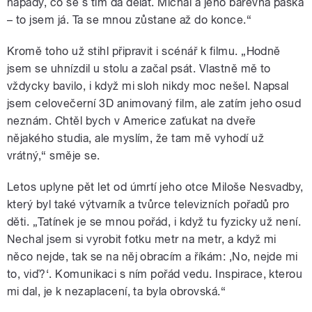
nápady, co se s tím dá dělat. Michal a jeho barevná páska
– to jsem já. Ta se mnou zůstane až do konce.“
Kromě toho už stihl připravit i scénář k filmu. „Hodně
jsem se uhnízdil u stolu a začal psát. Vlastně mě to
vždycky bavilo, i když mi sloh nikdy moc nešel. Napsal
jsem celovečerní 3D animovaný film, ale zatím jeho osud
neznám. Chtěl bych v Americe zaťukat na dveře
nějakého studia, ale myslím, že tam mě vyhodí už
vrátný,“ směje se.
Letos uplyne pět let od úmrtí jeho otce Miloše Nesvadby,
který byl také výtvarník a tvůrce televizních pořadů pro
děti. „Tatínek je se mnou pořád, i když tu fyzicky už není.
Nechal jsem si vyrobit fotku metr na metr, a když mi
něco nejde, tak se na něj obracím a říkám: ‚No, nejde mi
to, viď?‘. Komunikaci s ním pořád vedu. Inspirace, kterou
mi dal, je k nezaplacení, ta byla obrovská.“