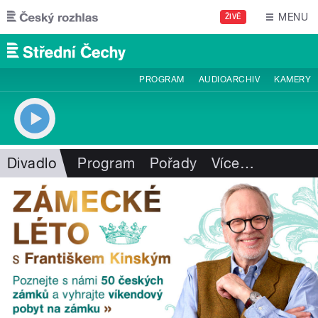
Přejít k hlavnímu obsahu
MENU
ŽIVĚ
PROGRAM
AUDIOARCHIV
KAMERY
Divadlo
Program
Pořady
Více
…