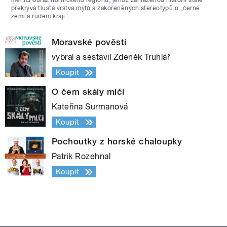
měnící obraz hornického regionu, jehož zahlazenou historii stále
překrývá tlustá vrstva mýtů a zakořeněných stereotypů o „černé
zemi a rudém kraji“.
Moravské pověsti
vybral a sestavil Zdeněk Truhlář
Koupit
O čem skály mlčí
Kateřina Surmanová
Koupit
Pochoutky z horské chaloupky
Patrik Rozehnal
Koupit