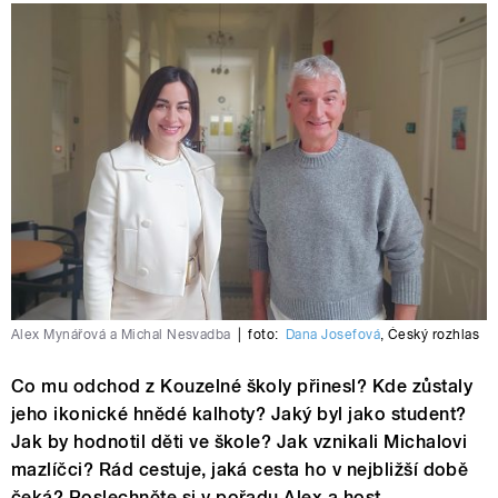
Alex Mynářová a Michal Nesvadba
|
foto:
Dana Josefová
,
Český rozhlas
Co mu odchod z Kouzelné školy přinesl? Kde zůstaly
jeho ikonické hnědé kalhoty? Jaký byl jako student?
Jak by hodnotil děti ve škole? Jak vznikali Michalovi
mazlíčci? Rád cestuje, jaká cesta ho v nejbližší době
čeká? Poslechněte si v pořadu Alex a host.