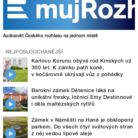
Audiosvět Českého rozhlasu na jednom místě
NEJPOSLOUCHANĚJŠÍ
Karlovu Korunu obývá rod Kinských už
300 let. K zámku patří koně,
v kočárovně ukrývají vůz z pohádky
Barokní zámek Dětenice láká na
unikátní fresky, ložnici Emy Destinnové
i děla maltézských rytířů
Zámek v Náměšti na Hané je obklopený
parkem. Do všech čtyř světových stran
z něj vedou lipové aleje