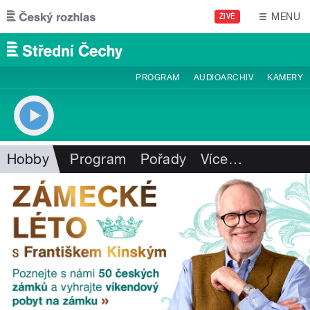
Přejít k hlavnímu obsahu
MENU
ŽIVĚ
PROGRAM
AUDIOARCHIV
KAMERY
Hobby
Program
Pořady
Více
…