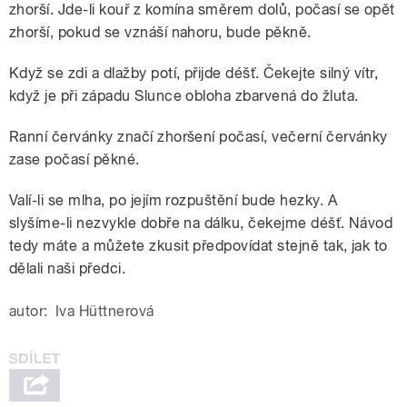
zhorší. Jde-li kouř z komína směrem dolů, počasí se opět
zhorší, pokud se vznáší nahoru, bude pěkně.
Když se zdi a dlažby potí, přijde déšť. Čekejte silný vítr,
když je při západu Slunce obloha zbarvená do žluta.
Ranní červánky značí zhoršení počasí, večerní červánky
zase počasí pěkné.
Valí-li se mlha, po jejím rozpuštění bude hezky. A
slyšíme-li nezvykle dobře na dálku, čekejme déšť. Návod
tedy máte a můžete zkusit předpovídat stejně tak, jak to
dělali naši předci.
autor:
Iva Hüttnerová