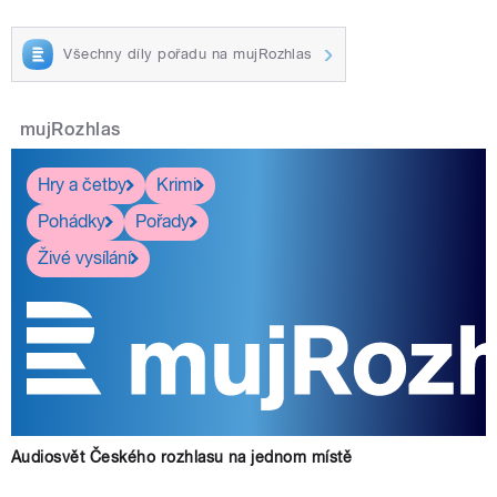
Všechny díly pořadu na mujRozhlas
mujRozhlas
Hry a četby
Krimi
Pohádky
Pořady
Živé vysílání
Audiosvět Českého rozhlasu na jednom místě