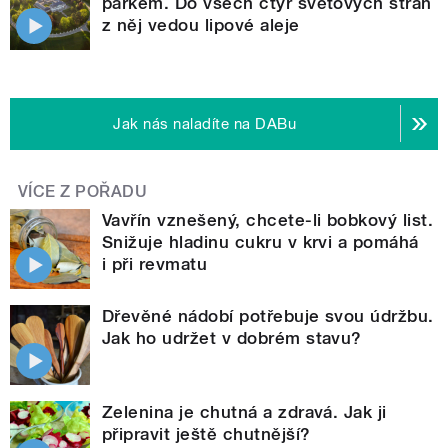
parkem. Do všech čtyř světových stran
z něj vedou lipové aleje
Jak nás naladíte na DABu
VÍCE Z POŘADU
Vavřín vznešený, chcete-li bobkový list.
Snižuje hladinu cukru v krvi a pomáhá
i při revmatu
Dřevěné nádobí potřebuje svou údržbu.
Jak ho udržet v dobrém stavu?
Zelenina je chutná a zdravá. Jak ji
připravit ještě chutnější?