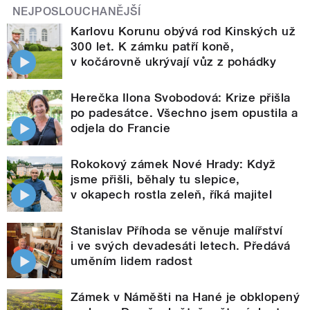
NEJPOSLOUCHANĚJŠÍ
Karlovu Korunu obývá rod Kinských už
300 let. K zámku patří koně,
v kočárovně ukrývají vůz z pohádky
Herečka Ilona Svobodová: Krize přišla
po padesátce. Všechno jsem opustila a
odjela do Francie
Rokokový zámek Nové Hrady: Když
jsme přišli, běhaly tu slepice,
v okapech rostla zeleň, říká majitel
Stanislav Příhoda se věnuje malířství
i ve svých devadesáti letech. Předává
uměním lidem radost
Zámek v Náměšti na Hané je obklopený