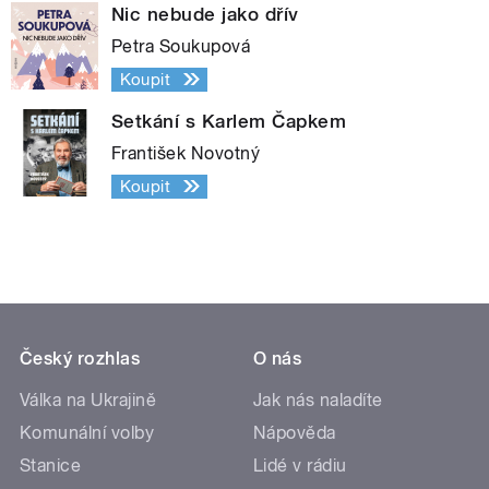
Nic nebude jako dřív
Petra Soukupová
Koupit
Setkání s Karlem Čapkem
František Novotný
Koupit
Český rozhlas
O nás
Válka na Ukrajině
Jak nás naladíte
Komunální volby
Nápověda
Stanice
Lidé v rádiu