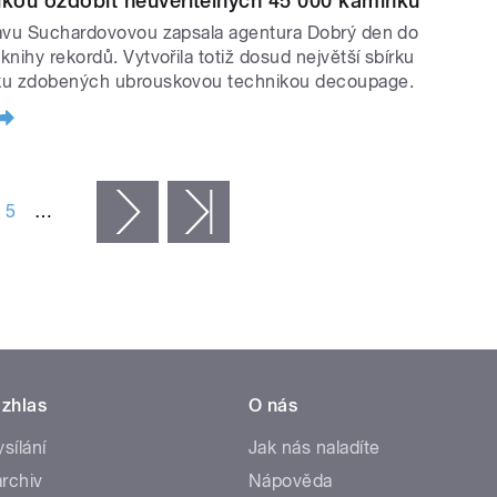
ikou ozdobit neuvěřitelných 45 000 kamínků
avu Suchardovovou zapsala agentura Dobrý den do
knihy rekordů. Vytvořila totiž dosud největší sbírku
u zdobených ubrouskovou technikou decoupage.
5
…
následující ›
poslední »
zhlas
O nás
ysílání
Jak nás naladíte
rchiv
Nápověda