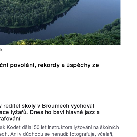
ek
ční povolání, rekordy a úspěchy ze
ý ředitel školy v Broumech vychoval
ace lyžařů. Dnes ho baví hlavně jazz a
rafování
ek Kodet dělal 50 let instruktora lyžování na školních
ech. Ani v důchodu se nenudí: fotografuje, včelaří,