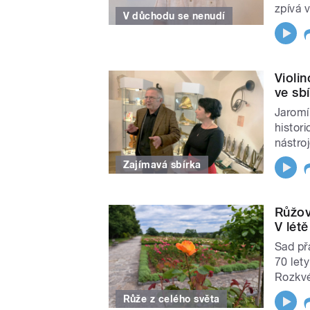
zpívá v
V důchodu se nenudí
Violi
ve sb
Jaromí
histori
nástroj
Zajímavá sbírka
Růžov
V lét
Sad př
70 lety
Rozkvé
Růže z celého světa