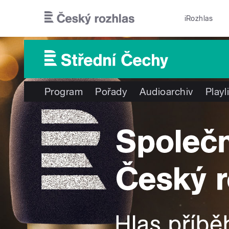
Přejít k hlavnímu obsahu
iRozhlas
Program
Pořady
Audioarchiv
Playl