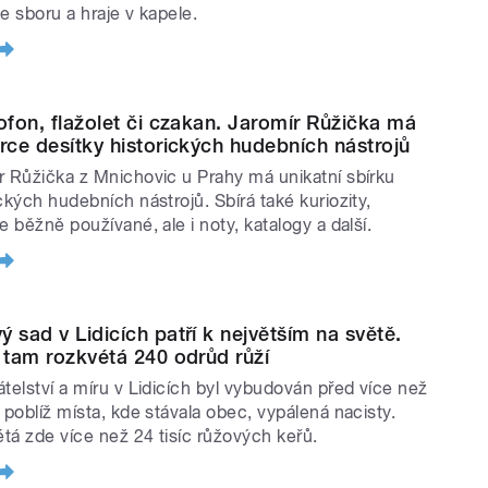
e sboru a hraje v kapele.
nofon, flažolet či czakan. Jaromír Růžička má
írce desítky historických hudebních nástrojů
r Růžička z Mnichovic u Prahy má unikatní sbírku
ckých hudebních nástrojů. Sbírá také kuriozity,
e běžně používané, ale i noty, katalogy a další.
ý sad v Lidicích patří k největším na světě.
ě tam rozkvétá 240 odrůd růží
átelství a míru v Lidicích byl vybudován před více než
 poblíž místa, kde stávala obec, vypálená nacisty.
tá zde více než 24 tisíc růžových keřů.