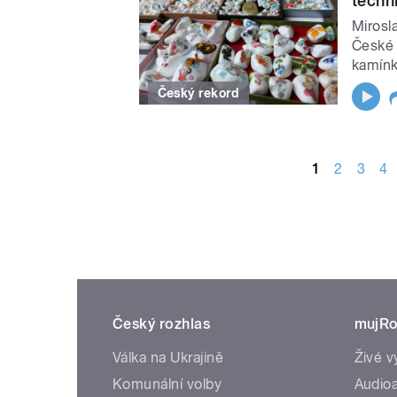
techn
Mirosl
České 
kamínk
Český rekord
STRÁNKY
1
2
3
4
Český rozhlas
mujRo
Válka na Ukrajině
Živé v
Komunální volby
Audioa