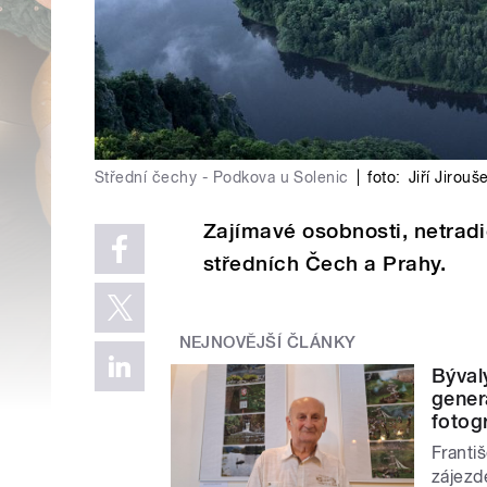
Střední čechy - Podkova u Solenic
|
foto:
Jiří Jirouš
Zajímavé osobnosti, netradi
středních Čech a Prahy.
NEJNOVĚJŠÍ ČLÁNKY
Býval
gener
fotog
Františ
zájezd