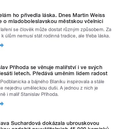
elám ho přivedla láska. Dnes Martin Weiss
e o mladoboleslavskou městskou včelnici
laření se člověk může dostat různým způsobem. Za
 k úlům nemusí stát rodinná tradice, ale třeba láska.
lav Příhoda se věnuje malířství i ve svých
esáti letech. Předává uměním lidem radost
 Podblanicka a bájného Blaníku inspirovala a stále
uje nejednu uměleckou duši. A jednou z nich je
ě i malíř Stanislav Příhoda.
lava Suchardová dokázala ubrouskovou