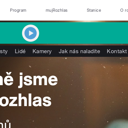
Program
mujRozhlas
Stanice
O r
isty
Lidé
Kamery
Jak nás naladíte
Kontakt