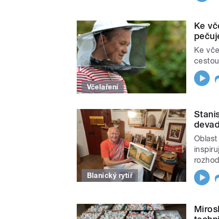
Ke vč
pečuj
Ke vče
cestou
Včelaření
Stanis
devad
Oblast
inspir
rozhodn
Blanický rytíř
Miros