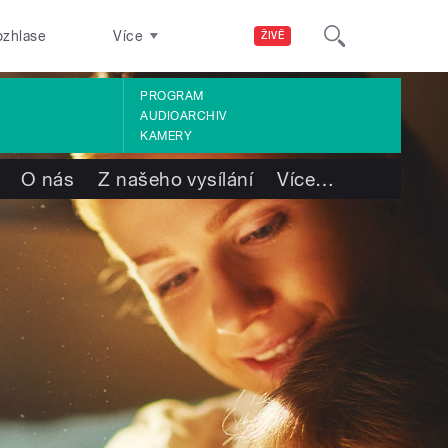
ozhlase
Více
ŽIVĚ
PROGRAM
AUDIOARCHIV
KAMERY
O nás
Z našeho vysílání
Více
…