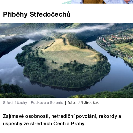
Příběhy Středočechů
Střední čechy - Podkova u Solenic
|
foto:
Jiří Jiroušek
Zajímavé osobnosti, netradiční povolání, rekordy a
úspěchy ze středních Čech a Prahy.