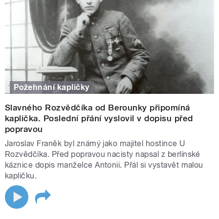
Požehnání kapličky
Slavného Rozvědčíka od Berounky připomíná
kaplička. Poslední přání vyslovil v dopisu před
popravou
Jaroslav Franěk byl známý jako majitel hostince U
Rozvědčíka. Před popravou nacisty napsal z berlínské
káznice dopis manželce Antonii. Přál si vystavět malou
kapličku.