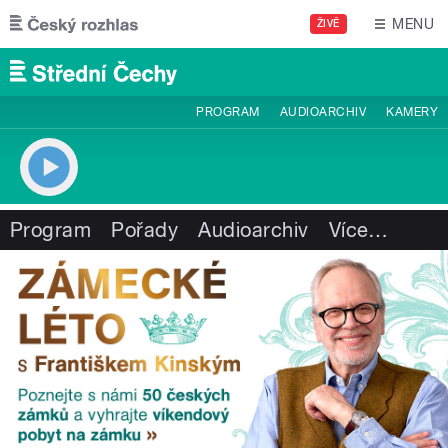
Přejít k hlavnímu obsahu
MENU
ŽIVĚ
PROGRAM
AUDIOARCHIV
KAMERY
Program
Pořady
Audioarchiv
Více
…