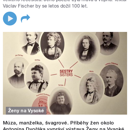
Václav Fischer by se letos dožil 100 let.
Ženy na Vysoké
Múza, manželka, švagrové. Příběhy žen okolo
Antonína Dvořáka vypráví výstava Ženy na Vysoké