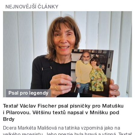
NEJNOVĚJŠÍ ČLÁNKY
Psal pro legendy
Textař Václav Fischer psal písničky pro Matušku
i Pilarovou. Většinu textů napsal v Mníšku pod
Brdy
Dcera Markéta Mališová na tatínka vzpomíná jako na
velkého recesistu. Jeho poezie byla hravá a vtipná. Textař