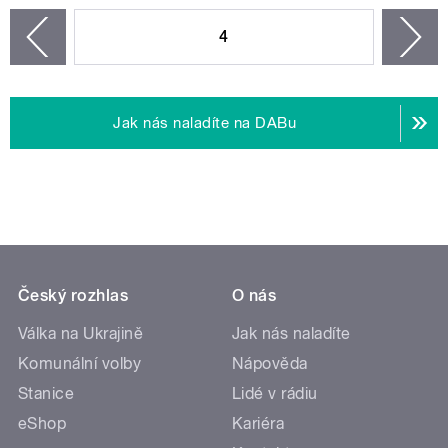
STRÁNKY
4
n
zí
Jak nás naladíte na DABu
Český rozhlas
O nás
Válka na Ukrajině
Jak nás naladíte
Komunální volby
Nápověda
Stanice
Lidé v rádiu
eShop
Kariéra