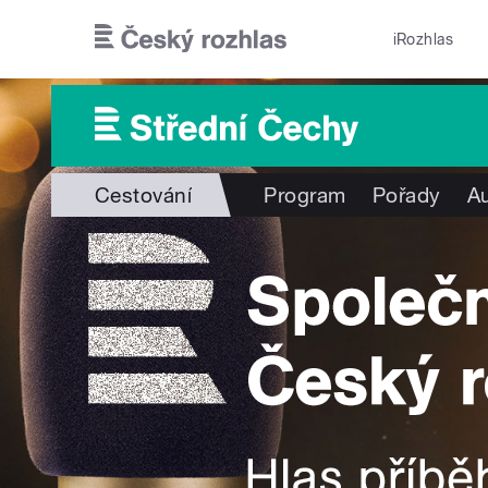
Přejít k hlavnímu obsahu
iRozhlas
Cestování
Program
Pořady
Au