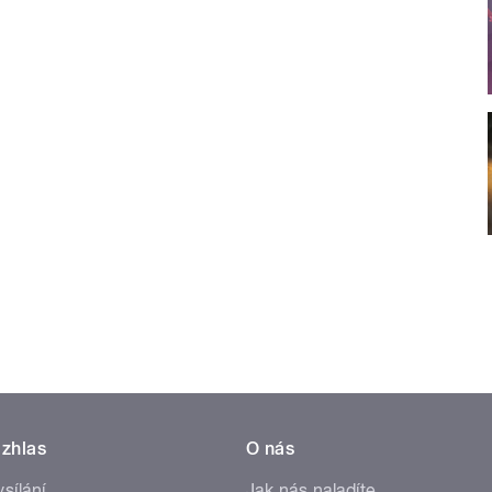
zhlas
O nás
ysílání
Jak nás naladíte