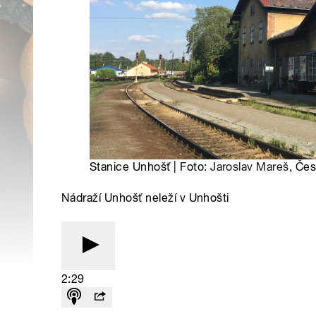
Stanice Unhošť | Foto:
Jaroslav Mareš
, Čes
Nádraží Unhošť neleží v Unhošti
2:29