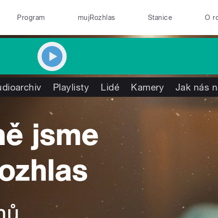
Program
mujRozhlas
Stanice
O r
dioarchiv
Playlisty
Lidé
Kamery
Jak nás n