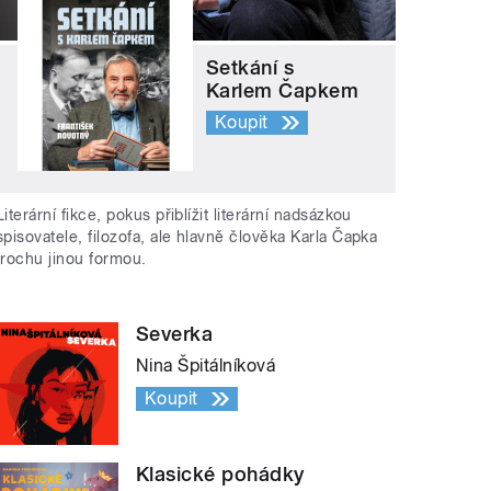
Setkání s
Karlem Čapkem
Koupit
Literární fikce, pokus přiblížit literární nadsázkou
spisovatele, filozofa, ale hlavně člověka Karla Čapka
trochu jinou formou.
Severka
Nina Špitálníková
Koupit
Klasické pohádky