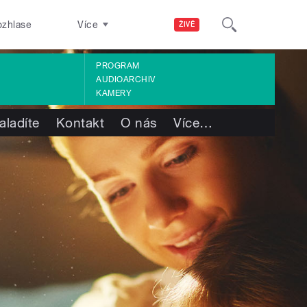
ozhlase
Více
ŽIVĚ
PROGRAM
AUDIOARCHIV
KAMERY
aladíte
Kontakt
O nás
Více
…