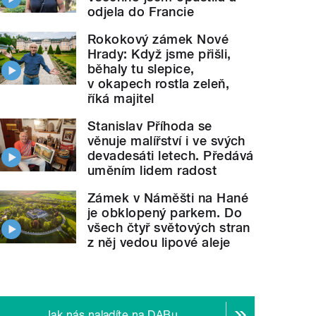
odjela do Francie
Rokokový zámek Nové
Hrady: Když jsme přišli,
běhaly tu slepice,
v okapech rostla zeleň,
říká majitel
Stanislav Příhoda se
věnuje malířství i ve svých
devadesáti letech. Předává
uměním lidem radost
Zámek v Náměšti na Hané
je obklopený parkem. Do
všech čtyř světových stran
z něj vedou lipové aleje
Jak nás naladíte na DABu