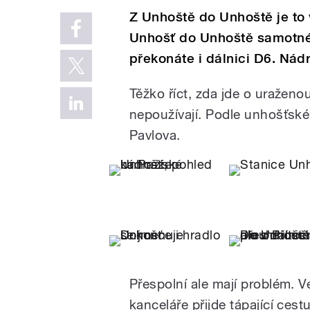
Z Unhoště do Unhoště je to 
Unhošť do Unhoště samotné s
překonáte i dálnici D6. Nádr
Těžko říct, zda jde o uraženou
nepoužívají. Podle unhošťské 
Pavlova.
Přespolní ale mají problém. V
kanceláře přijde tápající cest