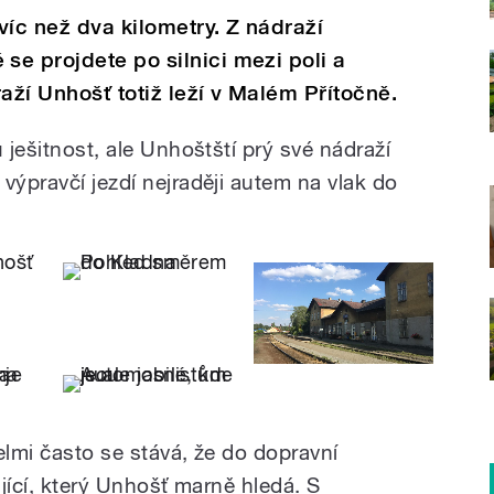
víc než dva kilometry. Z nádraží
e projdete po silnici mezi poli a
aží Unhošť totiž leží v Malém Přítočně.
 ješitnost, ale Unhoštští prý své nádraží
výpravčí jezdí nejraději autem na vlak do
elmi často se stává, že do dopravní
ující, který Unhošť marně hledá. S