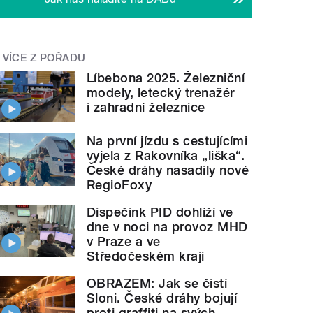
VÍCE Z POŘADU
Líbebona 2025. Železniční
modely, letecký trenažér
i zahradní železnice
Na první jízdu s cestujícími
vyjela z Rakovníka „liška“.
České dráhy nasadily nové
RegioFoxy
Dispečink PID dohlíží ve
dne v noci na provoz MHD
v Praze a ve
Středočeském kraji
OBRAZEM: Jak se čistí
Sloni. České dráhy bojují
proti graffiti na svých