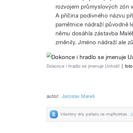
rozvojem průmyslových zón v o
A příčina podivného názvu př
pamětnice nádraží původně le
němu dosáhla zástavba Maléh
změnily. Jméno nádraží ale zů
Dokonce i hradlo se jmenuje Unhošť
|
fot
autor:
Jaroslav Mareš
Všechny díly pořadu na mujRozhlas