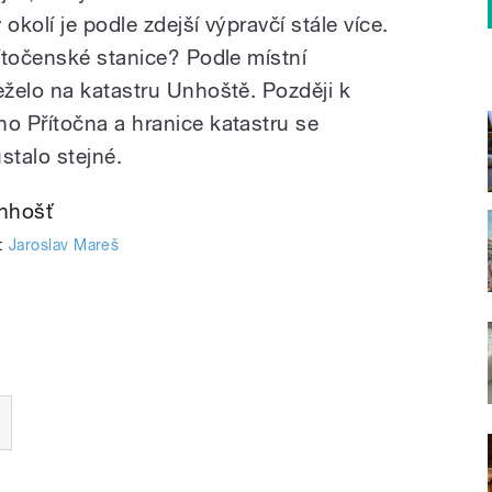
kolí je podle zdejší výpravčí stále více.
ítočenské stanice? Podle místní
želo na katastru Unhoště. Později k
o Přítočna a hranice katastru se
stalo stejné.
o:
Jaroslav Mareš