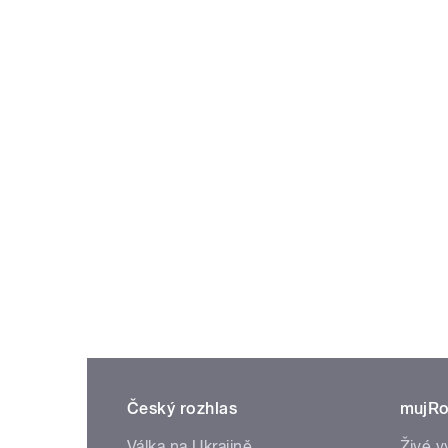
Český rozhlas
mujRo
Válka na Ukrajině
Živé v