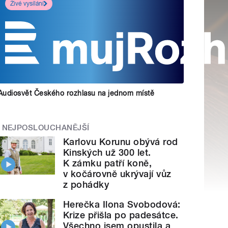
Živé vysílání
Audiosvět Českého rozhlasu na jednom místě
NEJPOSLOUCHANĚJŠÍ
Karlovu Korunu obývá rod
Kinských už 300 let.
K zámku patří koně,
v kočárovně ukrývají vůz
z pohádky
Herečka Ilona Svobodová:
Krize přišla po padesátce.
Všechno jsem opustila a