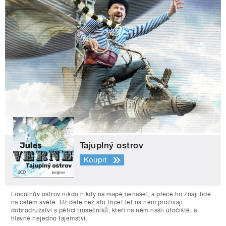
Tajuplný ostrov
Koupit
Lincolnův ostrov nikdo nikdy na mapě nenašel, a přece ho znají lidé
na celém světě. Už déle než sto třicet let na něm prožívají
dobrodružství s pěticí trosečníků, kteří na něm našli útočiště, a
hlavně nejedno tajemství.