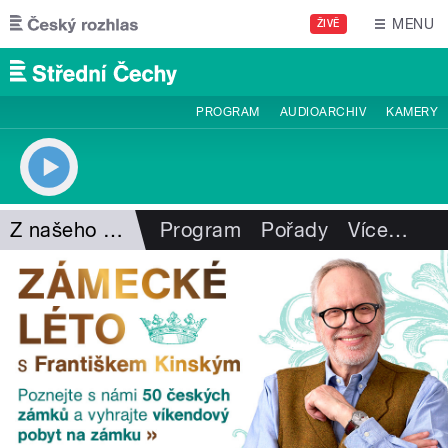
Přejít k hlavnímu obsahu
MENU
ŽIVĚ
PROGRAM
AUDIOARCHIV
KAMERY
Z našeho vysílání
Program
Pořady
Více
…