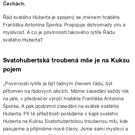
Čechách.
Řád svatého Huberta je spojený se jménem hraběte
Františka Antonína Šporka. Propojuje dohromady víru a
myslivost. A co je povinností takového rytíře Řádu
svatého Huberta?
Svatohubertská troubená mše je na Kuksu
pojem
„Povinností rytíře je být řádným členem řádu, být
přítomen na řádových akcích. Máme zasedání každý rok
na jaře, v předvečer výročí hraběte Františka Antonína
Šporka. A pak podzimní zasedání na svátek svatého
Huberta. Při té příležitosti pořádáme v kapli svatého
Huberta na Kuksu Svatohubertskou troubenou mši, kde
pasujeme a přijímáme nové členy. Jsme samí myslivci a