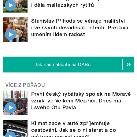
i děla maltézských rytířů
Stanislav Příhoda se věnuje malířství
i ve svých devadesáti letech. Předává
uměním lidem radost
Jak nás naladíte na DABu
VÍCE Z POŘADU
První český rybářský spolek na Moravě
vznikl ve Velkém Meziříčí. Dnes má
i svého Otu Pavla
Klimatizace v autě zpříjemňuje
cestování. Jak se o ni starat a co
můžeme opravit sami?