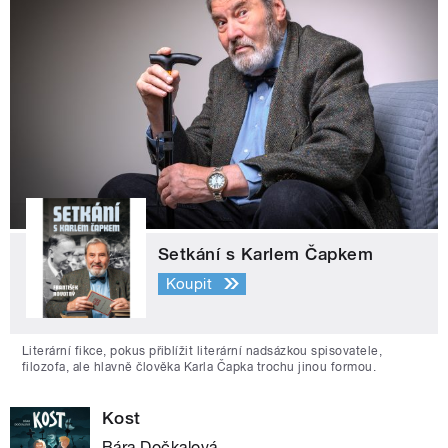
Setkání s Karlem Čapkem
Koupit
Literární fikce, pokus přiblížit literární nadsázkou spisovatele,
filozofa, ale hlavně člověka Karla Čapka trochu jinou formou.
Kost
Bára Dočkalová