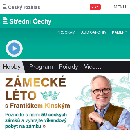
Přejít k hlavnímu obsahu
MENU
ŽIVĚ
PROGRAM
AUDIOARCHIV
KAMERY
Hobby
Program
Pořady
Více
…