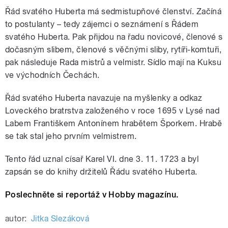
Řád svatého Huberta má sedmistupňové členství. Začíná
to postulanty – tedy zájemci o seznámení s Řádem
svatého Huberta. Pak přijdou na řadu novicové, členové s
dočasným slibem, členové s věčnými sliby, rytíři-komtuři,
pak následuje Rada mistrů a velmistr. Sídlo mají na Kuksu
ve východních Čechách.
Řád svatého Huberta navazuje na myšlenky a odkaz
Loveckého bratrstva založeného v roce 1695 v Lysé nad
Labem Františkem Antonínem hrabětem Šporkem. Hrabě
se tak stal jeho prvním velmistrem.
Tento řád uznal císař Karel VI. dne 3. 11. 1723 a byl
zapsán se do knihy držitelů Řádu svatého Huberta.
Poslechněte si reportáž v Hobby magazínu.
autor:
Jitka Slezáková