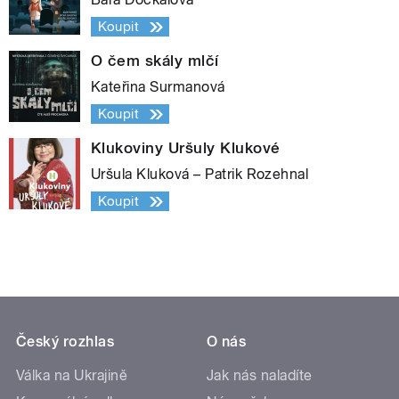
Koupit
O čem skály mlčí
Kateřina Surmanová
Koupit
Klukoviny Uršuly Klukové
Uršula Kluková – Patrik Rozehnal
Koupit
Český rozhlas
O nás
Válka na Ukrajině
Jak nás naladíte