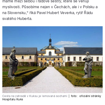
máme mezi sebou i řádové sestry, které se věnují
myslivosti. Působíme nejen v Čechách, ale i v Polsku a
na Slovensku,“ říká Pavel Hubert Veverka, rytíř Řádu
svatého Huberta.
Cesta na zahradě v Kuksu je lemovaná sochami
|
foto:
oficiální stránky
Hospitalu Kuks