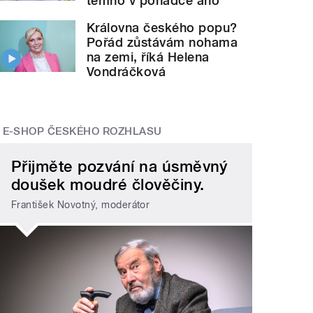
temno v pohádce ano
Královna českého popu?
Pořád zůstávám nohama
na zemi, říká Helena
Vondráčková
E-SHOP ČESKÉHO ROZHLASU
Přijměte pozvání na úsměvný
doušek moudré člověčiny.
František Novotný, moderátor