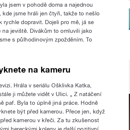
 Byla jsem v pohodě doma a najednou
 kde jsme hráli jen čtyři, takže to nešlo
 rychle dopravit. Dojeli pro mě, já se
 na jeviště. Divákům to omluvili jako
 jsme s půlhodinovým zpožděním. To
vyknete na kameru
levizi. Hrála v seriálu Ošklivka Katka,
ále ji můžete vidět v Ulici. „ Z natáčení
ně paf. Byla to úplně jiná práce. Hodně
vyknete být před kamerou. Přece jen, když
t před kamerou v křeči. Za tu zkušenost
mi hereckými kolegy je další pozitivní