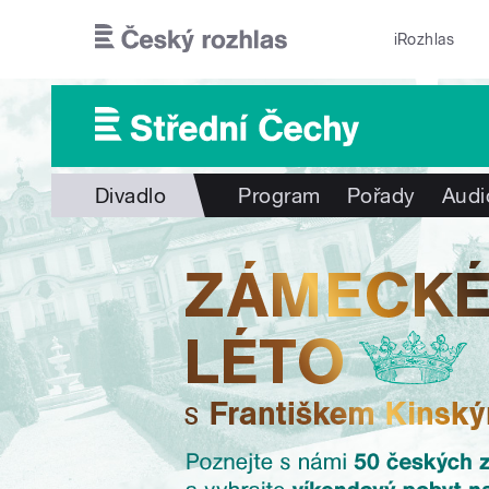
Přejít k hlavnímu obsahu
iRozhlas
Divadlo
Program
Pořady
Audi