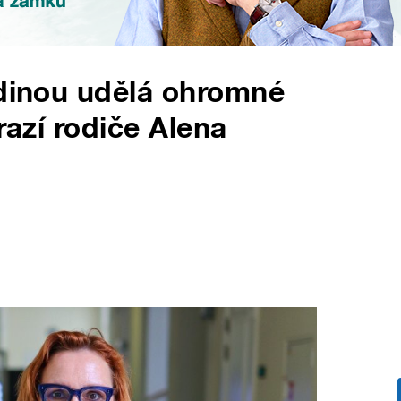
odinou udělá ohromné
razí rodiče Alena