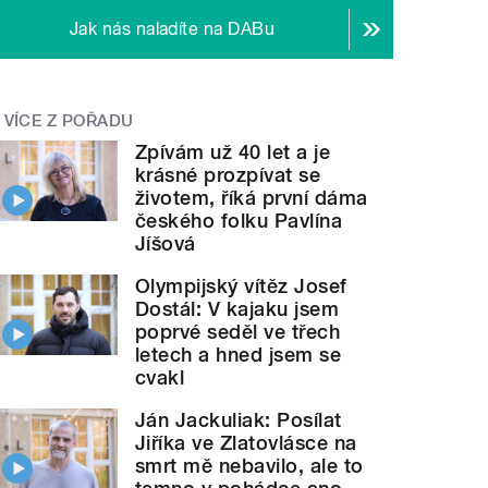
Jak nás naladíte na DABu
VÍCE Z POŘADU
Zpívám už 40 let a je
krásné prozpívat se
životem, říká první dáma
českého folku Pavlína
Jíšová
Olympijský vítěz Josef
Dostál: V kajaku jsem
poprvé seděl ve třech
letech a hned jsem se
cvakl
Ján Jackuliak: Posílat
Jiříka ve Zlatovlásce na
smrt mě nebavilo, ale to