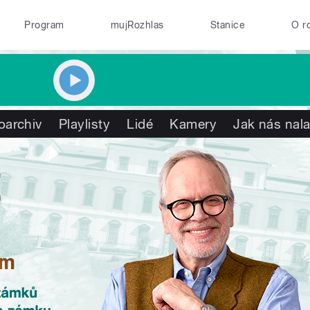
Program
mujRozhlas
Stanice
O r
oarchiv
Playlisty
Lidé
Kamery
Jak nás nala