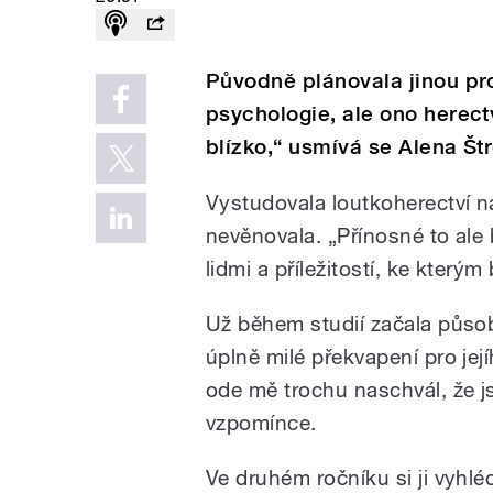
Původně plánovala jinou pr
psychologie, ale ono herect
blízko,“ usmívá se Alena Št
Vystudovala loutkoherectví 
nevěnovala. „Přínosné to ale 
lidmi a příležitostí, ke který
Už během studií začala působ
úplně milé překvapení pro její
ode mě trochu naschvál, že j
vzpomínce.
Ve druhém ročníku si ji vyhlé