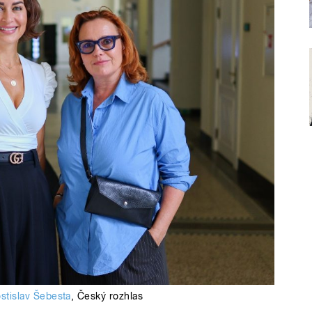
stislav Šebesta
,
Český rozhlas