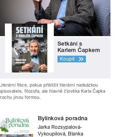
Setkání s
Karlem Čapkem
Koupit
Literární fikce, pokus přiblížit literární nadsázkou
spisovatele, filozofa, ale hlavně člověka Karla Čapka
trochu jinou formou.
Bylinková poradna
Jarka Rozsypalová-
Vykoupilová, Blanka