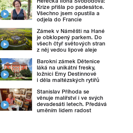
Herečka Ilona Svobodová:
Krize přišla po padesátce.
Všechno jsem opustila a
odjela do Francie
Zámek v Náměšti na Hané
je obklopený parkem. Do
všech čtyř světových stran
z něj vedou lipové aleje
Barokní zámek Dětenice
láká na unikátní fresky,
ložnici Emy Destinnové
i děla maltézských rytířů
Stanislav Příhoda se
věnuje malířství i ve svých
devadesáti letech. Předává
uměním lidem radost