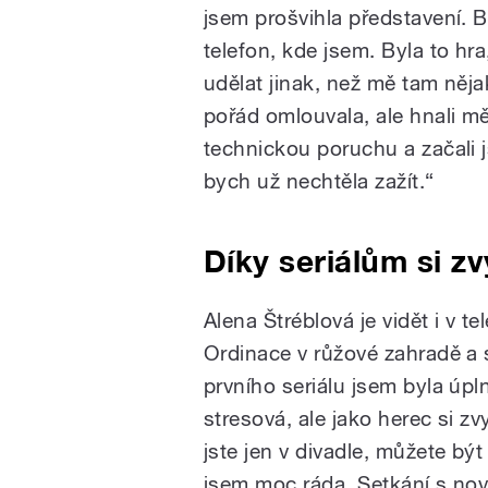
jsem prošvihla představení.
telefon, kde jsem. Byla to hra,
udělat jinak, než mě tam nějak
pořád omlouvala, ale hnali mě
technickou poruchu a začali
bych už nechtěla zažít.“
Díky seriálům si z
Alena Štréblová je vidět i v te
Ordinace v růžové zahradě a st
prvního seriálu jsem byla úpl
stresová, ale jako herec si z
jste jen v divadle, můžete bý
jsem moc ráda. Setkání s nový