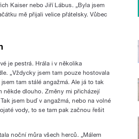
řich Kaiser nebo Jiří Lábus. „Byla jsem
átku mě přijali velice přátelsky. Vůbec
m
é je pestrá. Hrála i v několika
dle. „Vždycky jsem tam pouze hostovala
 jsem tam stálé angažmá. Ale já to tak
 někde dlouho. Změny mi přicházejí
. Tak jsem buď v angažmá, nebo na volné
ojaté vody, to se tam pak začnou řešit
 stala noční můra všech herců. „Málem