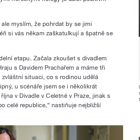
 ale myslím, že pohrdat by se jimi
séři si vás někam zaškatulkují a špatně se
delní etapu. Začala zkoušet s divadlem
„Hraju s Davidem Prachařem a máme tři
zvláštní situaci, co s rodinou udělá
ipný, u scénáře jsem se i několikrát
října v Divadle v Celetné v Praze, jinak s
 celé republice,“ nastiňuje nejbližší