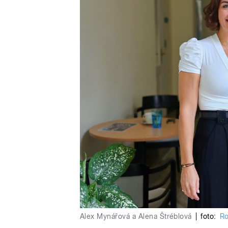
Alex Mynářová a Alena Štréblová
|
foto:
Ro