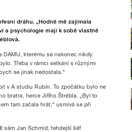
ofesní dráhu. „Hodně mě zajímala
ví a psychologie mají k sobě vlastně
réblová.
na DAMU, kterému se nakonec nikdy
bylo. Třeba v rámci setkání s různými
m bych se jinak nedostala.“
it v A studiu Rubín. To zpočátku bylo ne
ho bratra, herce Jiřího Štrébla. „Byl to
sem tam začala hrát,“ usmívá se při
dl sám Jan Schmid, tehdejší šéf