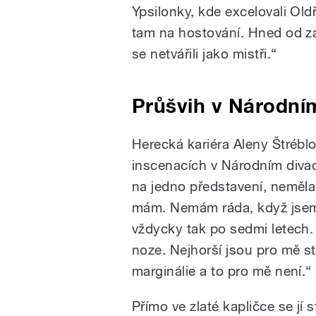
Ypsilonky, kde excelovali Old
tam na hostování. Hned od zač
se netvářili jako mistři.“
Průšvih v Národní
Herecká kariéra Aleny Štréblov
inscenacích v Národním diva
na jedno představení, neměla
mám. Nemám ráda, když jsem
vždycky tak po sedmi letech
noze. Nejhorší jsou pro mě st
marginálie a to pro mě není.“
Přímo ve zlaté kapličce se jí