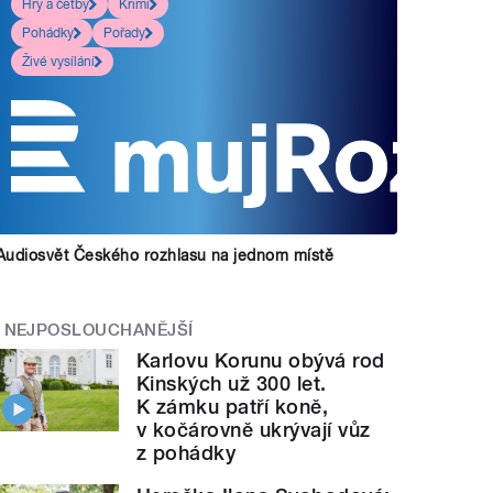
Hry a četby
Krimi
Pohádky
Pořady
Živé vysílání
Audiosvět Českého rozhlasu na jednom místě
NEJPOSLOUCHANĚJŠÍ
Karlovu Korunu obývá rod
Kinských už 300 let.
K zámku patří koně,
v kočárovně ukrývají vůz
z pohádky