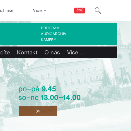
ozhlase
Více
ŽIVĚ
PROGRAM
AUDIOARCHIV
KAMERY
díte
Kontakt
O nás
Více
…