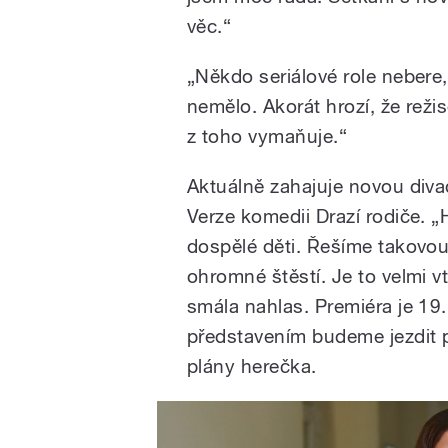
věc.“
„Někdo seriálové role nebere,
nemělo. Akorát hrozí, že reži
z toho vymaňuje.“
Aktuálně zahajuje novou diva
Verze komedii Drazí rodiče. 
dospělé děti. Řešíme takovou 
ohromné štěstí. Je to velmi vt
smála nahlas. Premiéra je 19. 
představením budeme jezdit po
plány herečka.