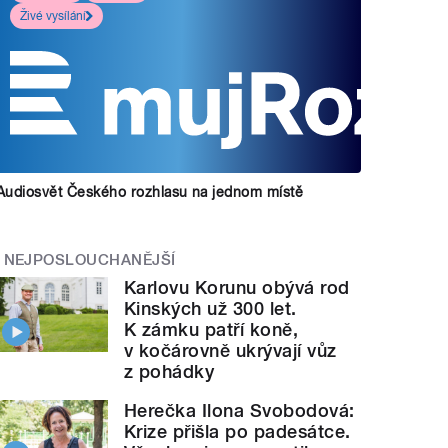
Živé vysílání
Audiosvět Českého rozhlasu na jednom místě
NEJPOSLOUCHANĚJŠÍ
Karlovu Korunu obývá rod
Kinských už 300 let.
K zámku patří koně,
v kočárovně ukrývají vůz
z pohádky
Herečka Ilona Svobodová:
Krize přišla po padesátce.