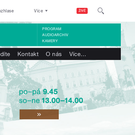
ozhlase
Více
ŽIVĚ
PROGRAM
AUDIOARCHIV
KAMERY
díte
Kontakt
O nás
Více
…