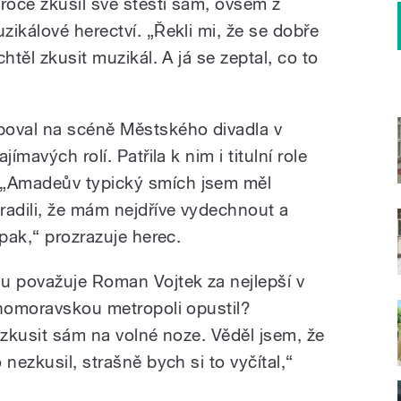
oce zkusil své štěstí sám, ovšem z
ikálové herectví. „Řekli mi, že se dobře
htěl zkusit muzikál. A já se zeptal, co to
poval na scéně Městského divadla v
ímavých rolí. Patřila k nim i titulní role
„Amadeův typický smích jsem měl
radili, že mám nejdříve vydechnout a
opak,“ prozrazuje herec.
 považuje Roman Vojtek za nejlepší v
ihomoravskou metropoli opustil?
 zkusit sám na volné noze. Věděl jsem, že
nezkusil, strašně bych si to vyčítal,“