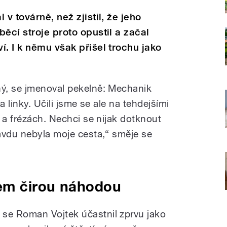
v továrně, než zjistil, že jeho
ěcí stroje proto opustil a začal
í. I k němu však přišel trochu jako
ý, se jmenoval pekelně: Mechanik
a linky. Učili jsme se ale na tehdejšími
 a frézách. Nechci se nijak dotknout
avdu nebyla moje cesta,“ směje se
em čirou náhodou
e Roman Vojtek účastnil zprvu jako