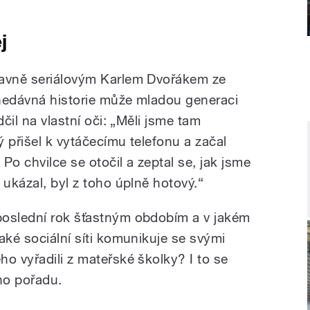
j
lavně seriálovým Karlem Dvořákem ze
i nedávná historie může mladou generaci
dčil na vlastní oči: „Měli jsme tam
 přišel k vytáčecímu telefonu a začal
 Po chvilce se otočil a zeptal se, jak jsme
 ukázal, byl z toho úplně hotový.“
poslední rok šťastným obdobím a v jakém
aké sociální síti komunikuje se svými
o vyřadili z mateřské školky? I to se
ho pořadu.