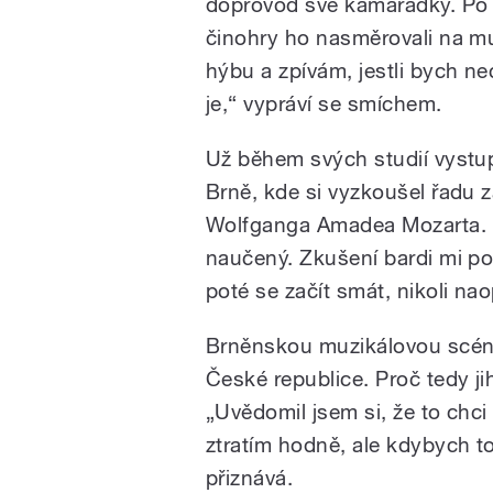
doprovod své kamarádky. Po r
činohry ho nasměrovali na muz
hýbu a zpívám, jestli bych nec
je,“ vypráví se smíchem.
Už během svých studií vystu
Brně, kde si vyzkoušel řadu zaj
Wolfganga Amadea Mozarta. 
naučený. Zkušení bardi mi po
poté se začít smát, nikoli na
Brněnskou muzikálovou scénu
České republice. Proč tedy j
„Uvědomil jsem si, že to chci
ztratím hodně, ale kdybych to 
přiznává.