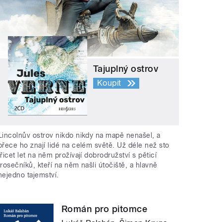
Tajuplný ostrov
Koupit
Lincolnův ostrov nikdo nikdy na mapě nenašel, a
přece ho znají lidé na celém světě. Už déle než sto
třicet let na něm prožívají dobrodružství s pěticí
trosečníků, kteří na něm našli útočiště, a hlavně
nejedno tajemství.
Román pro pitomce