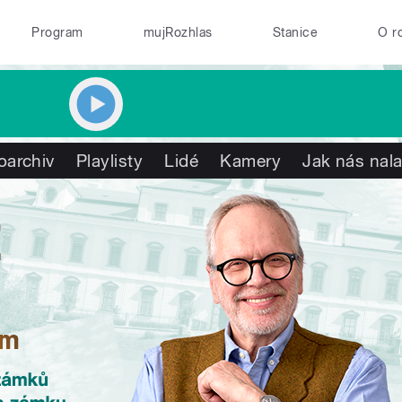
Program
mujRozhlas
Stanice
O r
oarchiv
Playlisty
Lidé
Kamery
Jak nás nala