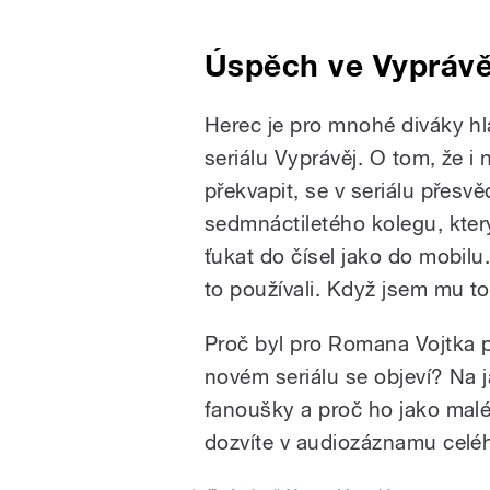
Úspěch ve Vyprávě
Herec je pro mnohé diváky h
seriálu Vyprávěj. O tom, že 
překvapit, se v seriálu přesvě
sedmnáctiletého kolegu, který
ťukat do čísel jako do mobilu.
to používali. Když jsem mu to
Proč byl pro Romana Vojtka 
novém seriálu se objeví? Na j
fanoušky a proč ho jako maléh
dozvíte v audiozáznamu celé