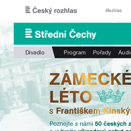
Přejít k hlavnímu obsahu
iRozhlas
Divadlo
Program
Pořady
Audi