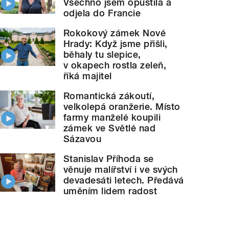
Všechno jsem opustila a
odjela do Francie
Rokokový zámek Nové
Hrady: Když jsme přišli,
běhaly tu slepice,
v okapech rostla zeleň,
říká majitel
Romantická zákoutí,
velkolepá oranžerie. Místo
farmy manželé koupili
zámek ve Světlé nad
Sázavou
Stanislav Příhoda se
věnuje malířství i ve svých
devadesáti letech. Předává
uměním lidem radost