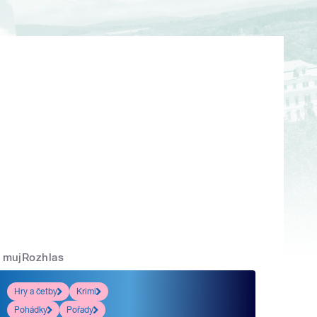
mujRozhlas
Hry a četby
Krimi
Pohádky
Pořady