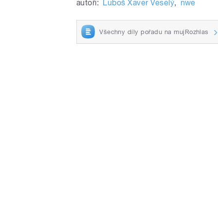
autoři:
Luboš Xaver Veselý
,
nwe
Všechny díly pořadu na mujRozhlas