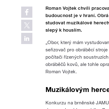
Roman Vojtek chvíli pracoval 
budoucnost je v hraní. Obráb
studovat muzikálové herectv
slepý k houslím.
„Obor, který mám vystudovan
seřizovač pro obráběcí stroje 
počítači řízených soustruzích
obráběčů kovů, ale tohle opr
Roman Vojtek.
Muzikálovým herc
Konkurzu na brněnské JAMU s