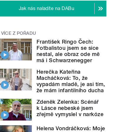
Jak nás naladíte na DABu
VÍCE Z POŘADU
František Ringo Čech:
Fotbalistou jsem se sice
nestal, ale obraz ode mě
má i Schwarzenegger
Herečka Kateřina
Macháčková: To, že
vypadám mladě, je asi tím,
že mám infantilního ducha
Zdeněk Zelenka: Scénář
k Lásce nebeské jsem
zřejmě vymyslel v narkóze
Helena Vondráčková: Moje