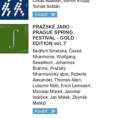
Lukáš Balabán, Šimon Krupa,
Tomáš Soldán
Koupit
PRAŽSKÉ JARO -
PRAGUE SPRING
FESTIVAL - GOLD
EDITION vol. 7
Bedřich Smetana, Česká
filharmonie, Wolfgang
Sawallisch, Johannes
Brahms, Pražský
filharmonický sbor, Roberta
Alexander, Thomas Allen,
Lubomír Mátl, Erich Leinsdorf,
Miroslav Mareš, Jaroslav
Vašíček, Jan Málek, Zbyněk
Matějů
Koupit