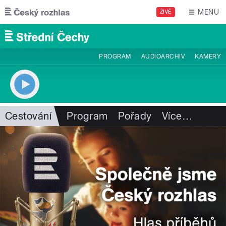
Přejít k hlavnímu obsahu
MENU
ŽIVĚ
PROGRAM
AUDIOARCHIV
KAMERY
Cestování
Program
Pořady
Více
…