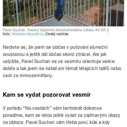
Pavel Suchan, tiskový tajemník Astronomického ústavu AV ČR
|
foto:
Markéta Vejvodová
,
Český rozhlas
Nedivte se, že jsem se občas v putování sluneční
soustavou a ještě dál občas skoro ztrácel. Ale jak
uslyšíte, Pavel Suchan se ve vesmíru orientuje velice
dobře a tak jsem se nebál ani témat létajících talířů nebo
cest za mimozemšťany.
Kam se vydat pozorovat vesmír
V pořadu “Na cestách” vám tentokrát dokonce
poradíme, kam se letos ještě vydat za zajímavými úkazy
na obloze. Pavel Suchan vám třeba poví, kde a kdy