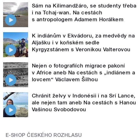
Sám na Kilimandžáro, se studenty třeba
i na Tchaj-wan. Na cestách
s antropologem Adamem Horálkem
K indiánům v Ekvádoru, za medvědy na
Aljašku i v koňském sedle
Kyrgyzstánem s Veronikou Valterovou
Nejen o fotografiích migrace pakoní
v Africe aneb Na cestách s „indiánem a
lovcem“ Václavem Šilhou
Chránit želvy v Indonésii i na Srí Lance,
ale nejen tam aneb Na cestách s Hanou
Vašinou Svobodovou
E-SHOP ČESKÉHO ROZHLASU