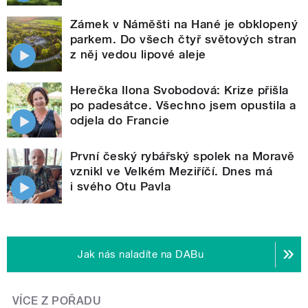
Zámek v Náměšti na Hané je obklopený
parkem. Do všech čtyř světových stran
z něj vedou lipové aleje
Herečka Ilona Svobodová: Krize přišla
po padesátce. Všechno jsem opustila a
odjela do Francie
První český rybářský spolek na Moravě
vznikl ve Velkém Meziříčí. Dnes má
i svého Otu Pavla
Jak nás naladíte na DABu
VÍCE Z POŘADU