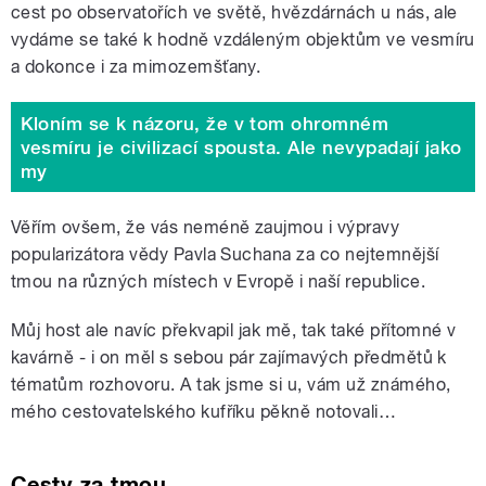
cest po observatořích ve světě, hvězdárnách u nás, ale
vydáme se také k hodně vzdáleným objektům ve vesmíru
a dokonce i za mimozemšťany.
Kloním se k názoru, že v tom ohromném
vesmíru je civilizací spousta. Ale nevypadají jako
my
Věřím ovšem, že vás neméně zaujmou i výpravy
popularizátora vědy Pavla Suchana za co nejtemnější
tmou na různých místech v Evropě i naší republice.
Můj host ale navíc překvapil jak mě, tak také přítomné v
kavárně - i on měl s sebou pár zajímavých předmětů k
tématům rozhovoru. A tak jsme si u, vám už známého,
mého cestovatelského kufříku pěkně notovali…
Cesty za tmou