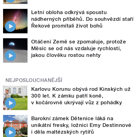
Letní obloha odkrývá spoustu
nádherných příběhů. Do souhvězdí staří
Řekové promítali život bohů
Otáčení Země se zpomaluje, protože
Měsíc se od nás vzdaluje rychlostí,
jakou člověku rostou nehty
NEJPOSLOUCHANĚJŠÍ
Karlovu Korunu obývá rod Kinských už
300 let. K zámku patří koně,
v kočárovně ukrývají vůz z pohádky
Barokní zámek Dětenice láká na
unikátní fresky, ložnici Emy Destinnové
i děla maltézských rytířů