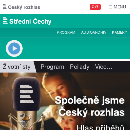
Přejít k hlavnímu obsahu
MENU
ŽIVĚ
PROGRAM
AUDIOARCHIV
KAMERY
Životní styl
Program
Pořady
Více
…