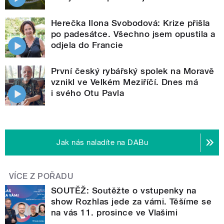
Herečka Ilona Svobodová: Krize přišla
po padesátce. Všechno jsem opustila a
odjela do Francie
První český rybářský spolek na Moravě
vznikl ve Velkém Meziříčí. Dnes má
i svého Otu Pavla
Jak nás naladíte na DABu
VÍCE Z POŘADU
SOUTĚŽ: Soutěžte o vstupenky na
show Rozhlas jede za vámi. Těšíme se
na vás 11. prosince ve Vlašimi