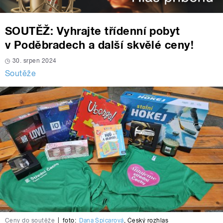
SOUTĚŽ: Vyhrajte třídenní pobyt
v Poděbradech a další skvělé ceny!
30. srpen 2024
Soutěže
Ceny do soutěže
|
foto:
Dana Špicarová
,
Český rozhlas