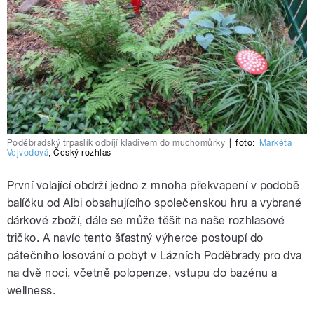
Poděbradský trpaslík odbíjí kladivem do muchomůrky
|
foto:
Markéta
Vejvodová
,
Český rozhlas
První volající obdrží jedno z mnoha překvapení v podobě
balíčku od Albi obsahujícího společenskou hru a vybrané
dárkové zboží, dále se může těšit na naše rozhlasové
tričko. A navíc tento šťastný výherce postoupí do
pátečního losování o pobyt v Lázních Poděbrady pro dva
na dvě noci, včetně polopenze, vstupu do bazénu a
wellness.