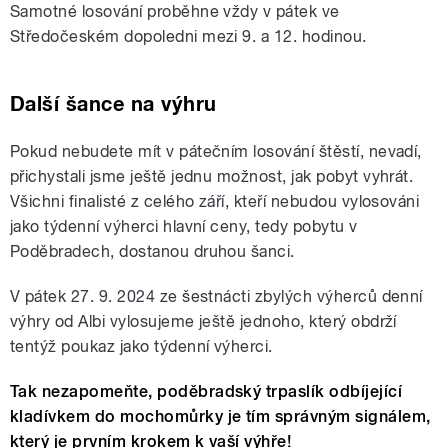
Samotné losování proběhne vždy v pátek ve
Středočeském dopoledni mezi 9. a 12. hodinou.
Další šance na výhru
Pokud nebudete mít v pátečním losování štěstí, nevadí,
přichystali jsme ještě jednu možnost, jak pobyt vyhrát.
Všichni finalisté z celého září, kteří nebudou vylosováni
jako týdenní výherci hlavní ceny, tedy pobytu v
Poděbradech, dostanou druhou šanci.
V pátek 27. 9. 2024 ze šestnácti zbylých výherců denní
výhry od Albi vylosujeme ještě jednoho, který obdrží
tentýž poukaz jako týdenní výherci.
Tak nezapomeňte, poděbradský trpaslík odbíjející
kladívkem do mochomůrky je tím správným signálem,
který je prvním krokem k vaší výhře!