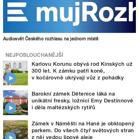
Audiosvět Českého rozhlasu na jednom místě
NEJPOSLOUCHANĚJŠÍ
Karlovu Korunu obývá rod Kinských už
300 let. K zámku patří koně,
v kočárovně ukrývají vůz z pohádky
Barokní zámek Dětenice láká na
unikátní fresky, ložnici Emy Destinnové
i děla maltézských rytířů
Zámek v Náměšti na Hané je obklopený
parkem. Do všech čtyř světových stran
z něj vedou lipové aleje