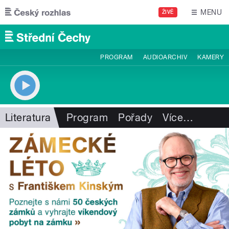
Přejít k hlavnímu obsahu
MENU
ŽIVĚ
PROGRAM
AUDIOARCHIV
KAMERY
Literatura
Program
Pořady
Více
…