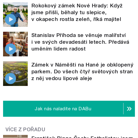
Rokokový zámek Nové Hrady: Když
jsme přišli, běhaly tu slepice,
v okapech rostla zeleň, říká majitel
Stanislav Příhoda se věnuje malířství
i ve svých devadesáti letech. Předává
uměním lidem radost
Zámek v Náměšti na Hané je obklopený
parkem. Do všech čtyř světových stran
z něj vedou lipové aleje
Jak nás naladíte na DABu
VÍCE Z POŘADU