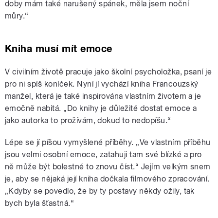
doby mám také narušený spánek, měla jsem noční
můry.“
Kniha musí mít emoce
V civilním životě pracuje jako školní psycholožka, psaní je
pro ni spíš koníček. Nyní jí vychází kniha Francouzský
manžel, která je také inspirována vlastním životem a je
emočně nabitá. „Do knihy je důležité dostat emoce a
jako autorka to prožívám, dokud to nedopíšu.“
Lépe se jí píšou vymyšlené příběhy. „Ve vlastním příběhu
jsou velmi osobní emoce, zatahuji tam své blízké a pro
ně může být bolestné to znovu číst.“ Jejím velkým snem
je, aby se nějaká její kniha dočkala filmového zpracování.
„Kdyby se povedlo, že by ty postavy někdy ožily, tak
bych byla šťastná.“