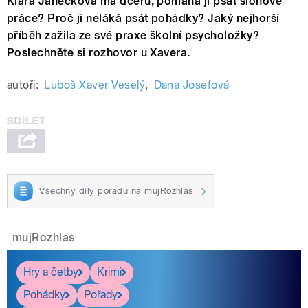
Klára Janečková má dceru, pomáhá jí psát slohové
práce? Proč ji neláká psát pohádky? Jaký nejhorší
příběh zažila ze své praxe školní psycholožky?
Poslechněte si rozhovor u Xavera.
autoři:
Luboš Xaver Veselý
,
Dana Josefová
Všechny díly pořadu na mujRozhlas
mujRozhlas
Hry a četby
Krimi
Pohádky
Pořady