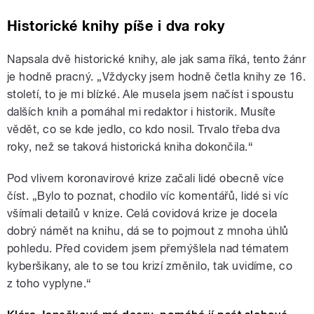
Historické knihy píše i dva roky
Napsala dvě historické knihy, ale jak sama říká, tento žánr
je hodně pracný. „Vždycky jsem hodně četla knihy ze 16.
století, to je mi blízké. Ale musela jsem načíst i spoustu
dalších knih a pomáhal mi redaktor i historik. Musíte
vědět, co se kde jedlo, co kdo nosil. Trvalo třeba dva
roky, než se taková historická kniha dokončila.“
Pod vlivem koronavirové krize začali lidé obecně více
číst. „Bylo to poznat, chodilo víc komentářů, lidé si víc
všímali detailů v knize. Celá covidová krize je docela
dobrý námět na knihu, dá se to pojmout z mnoha úhlů
pohledu. Před covidem jsem přemýšlela nad tématem
kyberšikany, ale to se tou krizí změnilo, tak uvidíme, co
z toho vyplyne.“