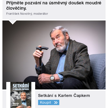
Přijměte pozvání na úsměvný doušek moudré
člověčiny.
František Novotný, moderátor
Setkání s Karlem Čapkem
Koupit