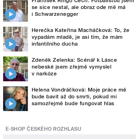
František Ringo Čech: Fotbalistou jsem
se sice nestal, ale obraz ode mě má
i Schwarzenegger
Herečka Kateřina Macháčková: To, že
vypadám mladě, je asi tím, že mám
infantilního ducha
Zdeněk Zelenka: Scénář k Lásce
nebeské jsem zřejmě vymyslel
v narkóze
Helena Vondráčková: Moje práce mě
bude bavit až do smrti, pokud mi
samozřejmě bude fungovat hlas
E-SHOP ČESKÉHO ROZHLASU