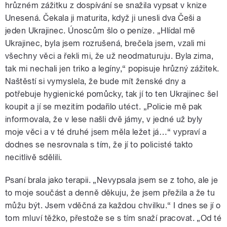
hrůzném zážitku z dospívání se snažila vypsat v knize
Unesená. Čekala ji maturita, když ji unesli dva Češi a
jeden Ukrajinec. Únoscům šlo o peníze. „Hlídal mě
Ukrajinec, byla jsem rozrušená, brečela jsem, vzali mi
všechny věci a řekli mi, že už neodmaturuju. Byla zima,
tak mi nechali jen triko a legíny,“ popisuje hrůzný zážitek.
Naštěstí si vymyslela, že bude mít ženské dny a
potřebuje hygienické pomůcky, tak jí to ten Ukrajinec šel
koupit a jí se mezitím podařilo utéct. „Policie mě pak
informovala, že v lese našli dvě jámy, v jedné už byly
moje věci a v té druhé jsem měla ležet já…“ vypraví a
dodnes se nesrovnala s tím, že jí to policisté takto
necitlivě sdělili.
Psaní brala jako terapii. „Nevypsala jsem se z toho, ale je
to moje součást a denně děkuju, že jsem přežila a že tu
můžu být. Jsem vděčná za každou chvilku.“ I dnes se jí o
tom mluví těžko, přestože se s tím snaží pracovat. „Od té