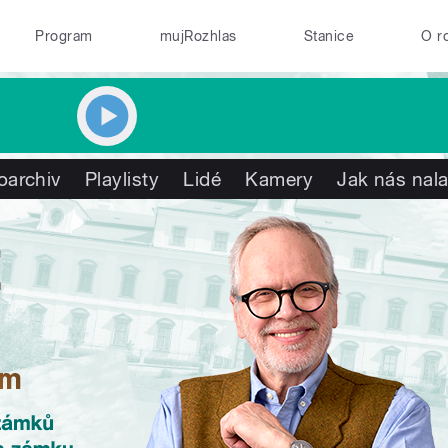
Program
mujRozhlas
Stanice
O r
oarchiv
Playlisty
Lidé
Kamery
Jak nás nala