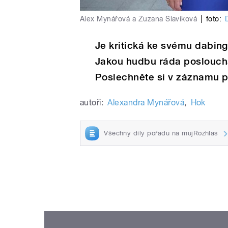
Alex Mynářová a Zuzana Slavíková
|
foto:
Je kritická ke svému dabin
Jakou hudbu ráda poslouch
Poslechněte si v záznamu p
autoři:
Alexandra Mynářová
,
Hok
Všechny díly pořadu na mujRozhlas