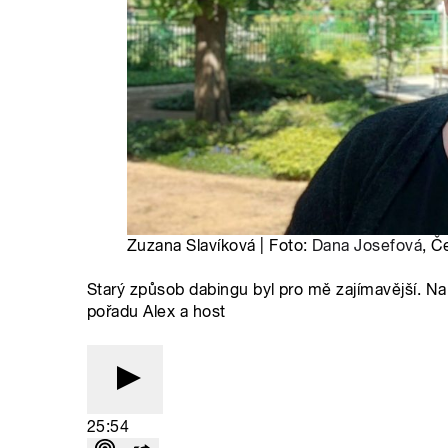
Zuzana Slavíková | Foto:
Dana Josefová
, Č
Starý způsob dabingu byl pro mě zajímavější. Na
pořadu Alex a host
25:54