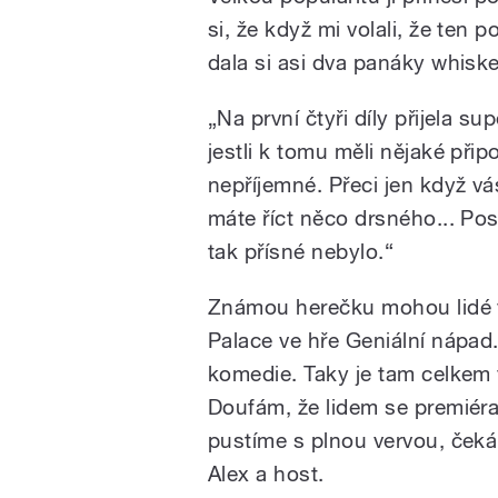
si, že když mi volali, že ten 
dala si asi dva panáky whiske
„Na první čtyři díly přijela su
jestli k tomu měli nějaké při
nepříjemné. Přeci jen když vá
máte říct něco drsného... Pos
tak přísné nebylo.“
Známou herečku mohou lidé v 
Palace ve hře Geniální nápad
komedie. Taky je tam celkem 
Doufám, že lidem se premiéra
pustíme s plnou vervou, čeká
Alex a host.