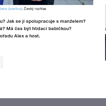
Dana Josefová
,
Český rozhlas
gu? Jak se jí spolupracuje s manželem?
á? Má čas být hlídací babičkou?
ořadu Alex a host.