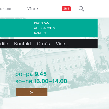
ozhlase
Více
ŽIVĚ
PROGRAM
AUDIOARCHIV
KAMERY
díte
Kontakt
O nás
Více
…