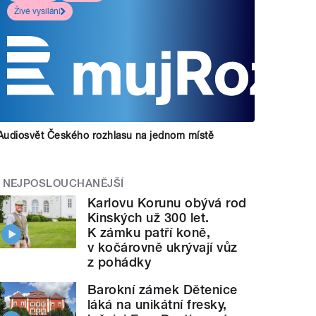
Živé vysílání
Audiosvět Českého rozhlasu na jednom místě
NEJPOSLOUCHANĚJŠÍ
Karlovu Korunu obývá rod
Kinských už 300 let.
K zámku patří koně,
v kočárovně ukrývají vůz
z pohádky
Barokní zámek Dětenice
láká na unikátní fresky,