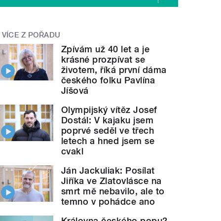
VÍCE Z POŘADU
Zpívám už 40 let a je
krásné prozpívat se
životem, říká první dáma
českého folku Pavlína
Jíšová
Olympijský vítěz Josef
Dostál: V kajaku jsem
poprvé seděl ve třech
letech a hned jsem se
cvakl
Ján Jackuliak: Posílat
Jiříka ve Zlatovlásce na
smrt mě nebavilo, ale to
temno v pohádce ano
Královna českého popu?