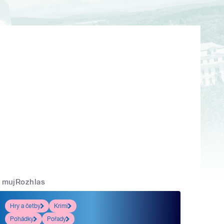
mujRozhlas
Hry a četby
Krimi
Pohádky
Pořady