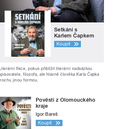
Setkání s
Karlem Čapkem
Koupit
Literární fikce, pokus přiblížit literární nadsázkou
spisovatele, filozofa, ale hlavně člověka Karla Čapka
trochu jinou formou.
Pověsti z Olomouckého
kraje
Igor Bareš
Koupit