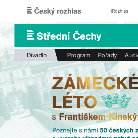
Přejít k hlavnímu obsahu
iRozhlas
Divadlo
Program
Pořady
Audi