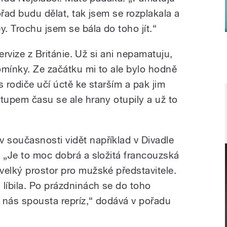
pořad budu dělat, tak jsem se rozplakala a
y. Trochu jsem se bála do toho jít.“
pervize z Británie. Už si ani nepamatuju,
pomínky. Ze začátku mi to ale bylo hodně
s rodiče učí úctě ke starším a pak jim
tupem času se ale hrany otupily a už to
současnosti vidět například v Divadle
. „Je to moc dobrá a složitá francouzská
velký prostor pro mužské představitele.
 líbila. Po prázdninách se do toho
 nás spousta repríz,“ dodává v pořadu