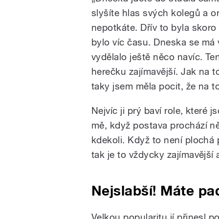
slyšíte hlas svých kolegů a o
nepotkáte. Dřív to byla skor
bylo víc času. Dneska se má 
vydělalo ještě něco navíc. Te
herečku zajímavější. Jak na to
taky jsem měla pocit, že na t
Nejvíc ji prý baví role, které
mě, když postava prochází ně
kdekoli. Když to není plochá
tak je to vždycky zajímavější a
Nejslabší! Máte pa
Velkou popularitu jí přinesl 