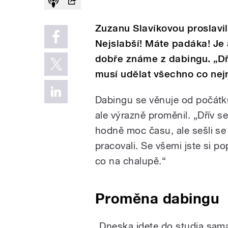
Zuzanu Slavíkovou proslavi
Nejslabší! Máte padáka! Je 
dobře známe z dabingu. „Dří
musí udělat všechno co nejry
Dabingu se věnuje od počátku
ale výrazně proměnil. „Dřív se 
hodně moc času, ale sešli se 
pracovali. Se všemi jste si popo
co na chalupě.“
Proměna dabingu
„Dneska jdete do studia sama