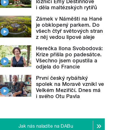
ložnici Emy Destinnové
i děla maltézských rytířů
Zámek v Náměšti na Hané
je obklopený parkem. Do
všech čtyř světových stran
z něj vedou lipové aleje
Herečka Ilona Svobodová:
Krize přišla po padesátce.
Všechno jsem opustila a
odjela do Francie
První český rybářský
spolek na Moravě vznikl ve
Velkém Meziříčí. Dnes má
i svého Otu Pavla
Jak nás naladíte na DABu