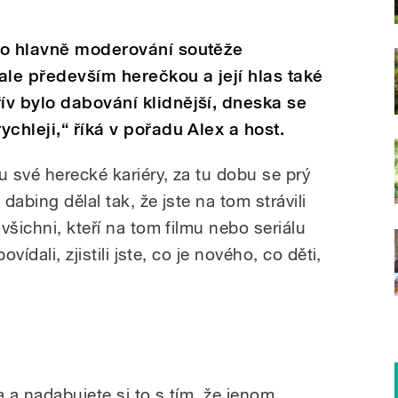
lo hlavně moderování soutěže
ale především herečkou a její hlas také
v bylo dabování klidnější, dneska se
chleji,“ říká v pořadu Alex a host.
 své herecké kariéry, za tu dobu se prý
dabing dělal tak, že jste na tom strávili
všichni, kteří na tom filmu nebo seriálu
vídali, zjistili jste, co je nového, co děti,
 a nadabujete si to s tím, že jenom