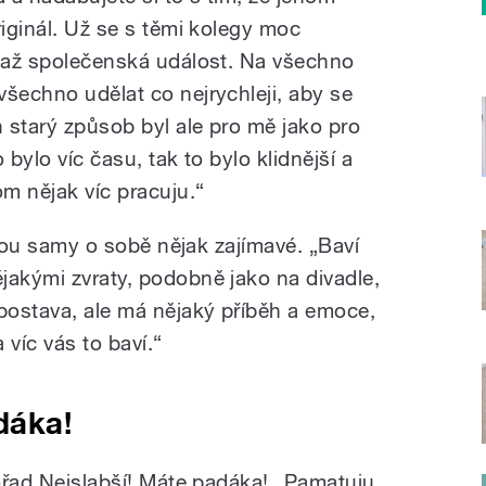
riginál. Už se s těmi kolegy moc
o až společenská událost. Na všechno
všechno udělat co nejrychleji, aby se
n starý způsob byl ale pro mě jako pro
 bylo víc času, tak to bylo klidnější a
om nějak víc pracuju.“
 jsou samy o sobě nějak zajímavé. „Baví
jakými zvraty, podobně jako na divadle,
 postava, ale má nějaký příběh a emoce,
 víc vás to baví.“
dáka!
pořad Nejslabší! Máte padáka! „Pamatuju