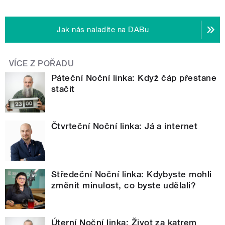
Jak nás naladíte na DABu
VÍCE Z POŘADU
Páteční Noční linka: Když čáp přestane
stačit
Čtvrteční Noční linka: Já a internet
Středeční Noční linka: Kdybyste mohli
změnit minulost, co byste udělali?
Úterní Noční linka: Život za katrem