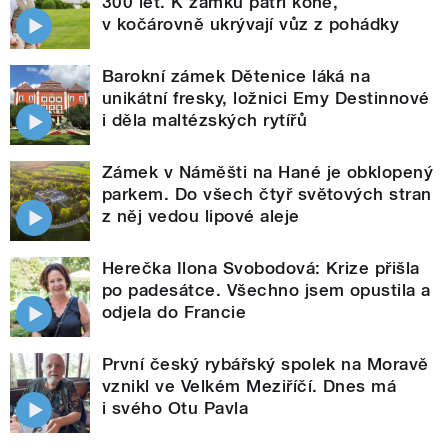
300 let. K zámku patří koně,
v kočárovně ukrývají vůz z pohádky
Barokní zámek Dětenice láká na
unikátní fresky, ložnici Emy Destinnové
i děla maltézských rytířů
Zámek v Náměšti na Hané je obklopený
parkem. Do všech čtyř světových stran
z něj vedou lipové aleje
Herečka Ilona Svobodová: Krize přišla
po padesátce. Všechno jsem opustila a
odjela do Francie
První český rybářský spolek na Moravě
vznikl ve Velkém Meziříčí. Dnes má
i svého Otu Pavla