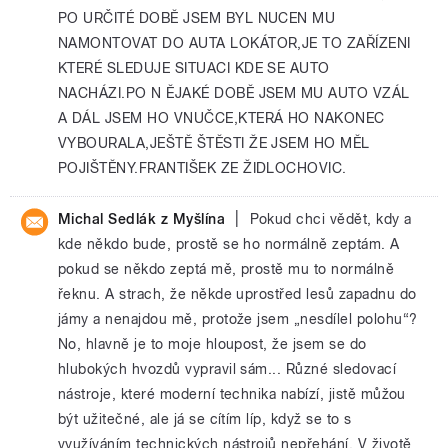
PO URČITÉ DOBĚ JSEM BYL NUCEN MU
NAMONTOVAT DO AUTA LOKÁTOR,JE TO ZAŘÍZENI
KTERÉ SLEDUJE SITUACI KDE SE AUTO
NACHÁZI.PO N ĚJAKÉ DOBĚ JSEM MU AUTO VZÁL
A DÁL JSEM HO VNUČCE,KTERÁ HO NAKONEC
VYBOURALA,JEŠTĚ ŠTĚSTI ŽE JSEM HO MĚL
POJIŠTĚNY.FRANTIŠEK ZE ŽIDLOCHOVIC.
|
Michal Sedlák z Myšlína
Pokud chci vědět, kdy a
kde někdo bude, prostě se ho normálně zeptám. A
pokud se někdo zeptá mě, prostě mu to normálně
řeknu. A strach, že někde uprostřed lesů zapadnu do
jámy a nenajdou mě, protože jsem „nesdílel polohu“?
No, hlavně je to moje hloupost, že jsem se do
hlubokých hvozdů vypravil sám... Různé sledovací
nástroje, které moderní technika nabízí, jistě můžou
být užitečné, ale já se cítím líp, když se to s
využíváním technických nástrojů nepřehání. V životě