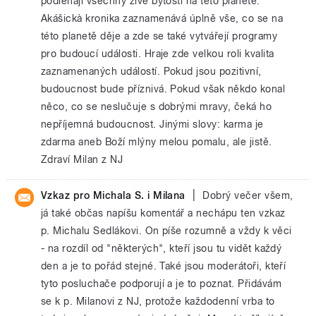
podléhají všechny živé bytosti na této planetě.
Akášickà kronika zaznamenává úplně vše, co se na
této planetě děje a zde se také vytvářejí programy
pro budoucí události. Hraje zde velkou roli kvalita
zaznamenaných událostí. Pokud jsou pozitivní,
budoucnost bude příznivá. Pokud však někdo konal
něco, co se neslučuje s dobrými mravy, čeká ho
nepříjemná budoucnost. Jinými slovy: karma je
zdarma aneb Boží mlýny melou pomalu, ale jistě.
Zdraví Milan z NJ
|
Vzkaz pro Michala S. i Milana
Dobrý večer všem,
já také občas napíšu komentář a nechápu ten vzkaz
p. Michalu Sedlákovi. On píše rozumně a vždy k věci
- na rozdíl od "některých", kteří jsou tu vidět každý
den a je to pořád stejné. Také jsou moderátoři, kteří
tyto posluchače podporují a je to poznat. Přidávám
se k p. Milanovi z NJ, protože každodenní vrba to