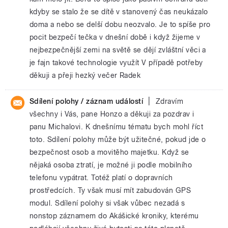
kdyby se stalo že se dítě v stanovený čas neukázalo
doma a nebo se delší dobu neozvalo. Je to spíše pro
pocit bezpečí tečka v dnešní době i když žijeme v
nejbezpečnější zemi na světě se dějí zvláštní věci a
je fajn takové technologie využít V případě potřeby
děkuji a přeji hezký večer Radek
|
Sdílení polohy / záznam událostí
Zdravím
všechny i Vás, pane Honzo a děkuji za pozdrav i
panu Michalovi. K dnešnímu tématu bych mohl říct
toto. Sdílení polohy může být užitečné, pokud jde o
bezpečnost osob a movitěho majetku. Když se
nějaká osoba ztratí, je možné ji podle mobilního
telefonu vypátrat. Totéž platí o dopravních
prostředcích. Ty však musí mít zabudován GPS
modul. Sdílení polohy si však vůbec nezadá s
nonstop záznamem do Akášické kroniky, kterému