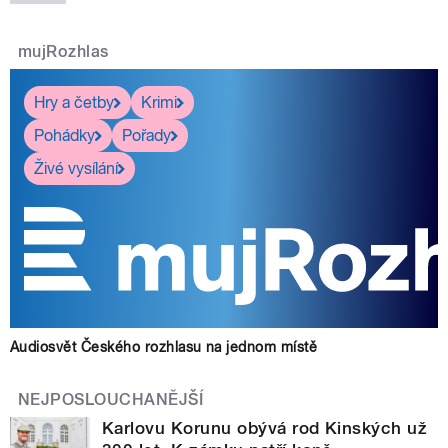
mujRozhlas
Hry a četby
Krimi
Pohádky
Pořady
Živé vysílání
Audiosvět Českého rozhlasu na jednom místě
NEJPOSLOUCHANĚJŠÍ
Karlovu Korunu obývá rod Kinských už