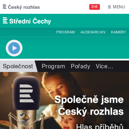
Přejít k hlavnímu obsahu
MENU
ŽIVĚ
PROGRAM
AUDIOARCHIV
KAMERY
Společnost
Program
Pořady
Více
…