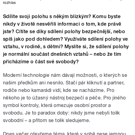
rozhlas
Sdílíte svoji polohu s někým blízkým? Komu byste
nikdy v životě nesvěřili informaci o tom, kde právě
jste? Cítíte se díky sdílení polohy bezpečnější, nebo
spíš jako pod dohledem? Využíváte sdílení polohy ve
vztahu, v rodině, s dětmi? Myslíte si, že sdílení polohy
je normální součást dnešních vztahů – nebo že tím
přicházíme o část své svobody?
Moderní technologie nám dávají možnosti, o kterých se
našim předkům ani nesnilo. Stačí pár kliknutí a partner,
rodiče nebo kamarádi vidí, kde se nacházíme. Pro
někoho je to úžasný nástroj bezpečí a péče. Pro jiného
symbol kontroly, která omezuje osobní prostor a
svobodu. Je to paradox doby: nikdy jsme nebyli tolik
svobodní – a přitom se tolik sledujeme.
Dnes večer otevřeme téma, které v sobě nese jemnou