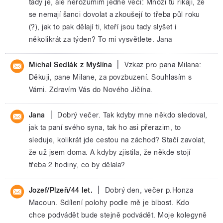
tady je, ale nerozumím jedné věci: Mnozí tu říkají, že
se nemají šanci dovolat a zkoušejí to třeba půl roku
(?), jak to pak dělají ti, kteří jsou tady slyšet i
několikrát za týden? To mi vysvětlete. Jana
|
Michal Sedlák z Myšlína
Vzkaz pro pana Milana:
Děkuji, pane Milane, za povzbuzení. Souhlasím s
Vámi. Zdravím Vás do Nového Jičína.
|
Jana
Dobrý večer. Tak kdyby mne někdo sledoval,
jak ta paní svého syna, tak ho asi přerazim, to
sleduje, kolikrát jde cestou na záchod? Stačí zavolat,
že už jsem doma. A kdyby zjistila, že někde stojí
třeba 2 hodiny, co by dělala?
|
Jozef/Plzeň/44 let.
Dobrý den, večer p.Honza
Macoun. Sdílení polohy podle mě je blbost. Kdo
chce podvádět bude stejně podvádět. Moje kolegyně