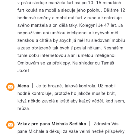
v práci sleduje manžela furt asi po 10 -15 minutách
furt kouká na mobil a sleduje jeho polohu. Děláme 12
hodinové směny a mobil má furt v ruce a kontroluje
svého manžela a on dělá taky. Kolegyni Je 47 let. Já
nepoužívám ani umělou inteligenci a kdybych měl
ženskou a chtěla by abych já měl tu sledování mobilu
a zase obráceně tak bych jí poslal někam. Nesnáším
tuhle dobu internetovou a ani umělou inteligenci.
Omlouvám se za překlepy. Na shledanou Tamáš
JoZef
|
Alena
Je to hrozné, taková kontrola. Už mobil
hodně kontroluje, protože ho jakože musíte brát,
když někdo zavolá a ještě aby každý věděl, kdd jsem,
hrůza.
|
Vzkaz pro pana Michala Sedláka
Zdravím Vás,
pane Michale a děkuji za Vaše velmi hezké příspěvky