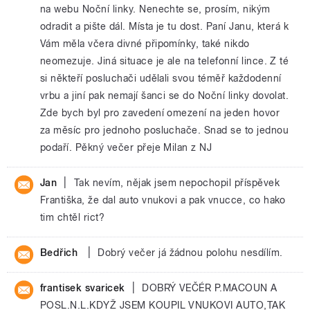
na webu Noční linky. Nenechte se, prosím, nikým
odradit a pište dál. Místa je tu dost. Paní Janu, která k
Vám měla včera divné připomínky, také nikdo
neomezuje. Jiná situace je ale na telefonní lince. Z té
si někteří posluchači udělali svou téměř každodenní
vrbu a jiní pak nemají šanci se do Noční linky dovolat.
Zde bych byl pro zavedení omezení na jeden hovor
za měsíc pro jednoho posluchače. Snad se to jednou
podaří. Pěkný večer přeje Milan z NJ
|
Jan
Tak nevím, nějak jsem nepochopil příspěvek
Františka, že dal auto vnukovi a pak vnucce, co hako
tim chtěl rict?
|
Bedřich
Dobrý večer já žádnou polohu nesdílím.
|
frantisek svaricek
DOBRÝ VEČÉR P.MACOUN A
POSL.N.L.KDYŽ JSEM KOUPIL VNUKOVI AUTO,TAK