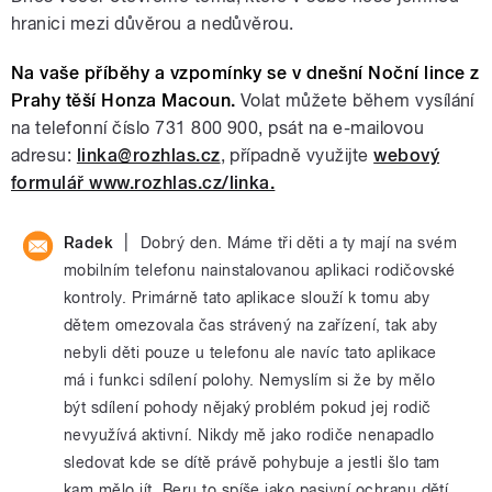
hranici mezi důvěrou a nedůvěrou.
Na vaše příběhy a vzpomínky se v dnešní Noční lince z
Prahy těší Honza Macoun.
Volat můžete během vysílání
na telefonní číslo 731 800 900, psát na e-mailovou
adresu:
linka@rozhlas.cz
, případně využijte
webový
formulář www.rozhlas.cz/linka.
|
Radek
Dobrý den. Máme tři děti a ty mají na svém
mobilním telefonu nainstalovanou aplikaci rodičovské
kontroly. Primárně tato aplikace slouží k tomu aby
dětem omezovala čas strávený na zařízení, tak aby
nebyli děti pouze u telefonu ale navíc tato aplikace
má i funkci sdílení polohy. Nemyslím si že by mělo
být sdílení pohody nějaký problém pokud jej rodič
nevyužívá aktivní. Nikdy mě jako rodiče nenapadlo
sledovat kde se dítě právě pohybuje a jestli šlo tam
kam mělo jít. Beru to spíše jako pasivní ochranu dětí