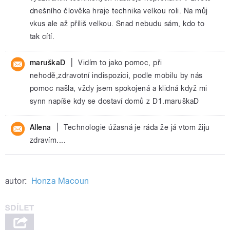
dnešního člověka hraje technika velkou roli. Na můj
vkus ale až příliš velkou. Snad nebudu sám, kdo to
tak cítí.
|
maruškaD
Vidím to jako pomoc, při
nehodě,zdravotní indispozici, podle mobilu by nás
pomoc našla, vždy jsem spokojená a klidná když mi
synn napíše kdy se dostaví domů z D1.maruškaD
|
Allena
Technologie úžasná je ráda že já vtom žiju
zdravím....
autor:
Honza Macoun