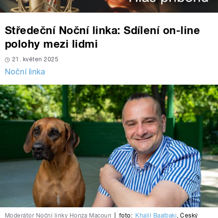
Středeční Noční linka: Sdílení on-line
polohy mezi lidmi
21. květen 2025
Noční linka
Moderátor Noční linky Honza Macoun
|
foto:
Khalil Baalbaki
,
Český