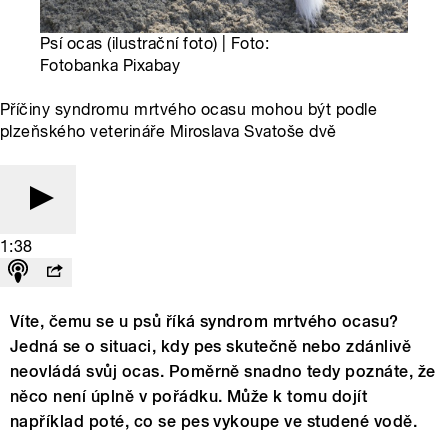
Psí ocas (ilustrační foto) | Foto:
Fotobanka Pixabay
Příčiny syndromu mrtvého ocasu mohou být podle
plzeňského veterináře Miroslava Svatoše dvě
1:38
Víte, čemu se u psů říká syndrom mrtvého ocasu?
Jedná se o situaci, kdy pes skutečně nebo zdánlivě
neovládá svůj ocas. Poměrně snadno tedy poznáte, že
něco není úplně v pořádku. Může k tomu dojít
například poté, co se pes vykoupe ve studené vodě.