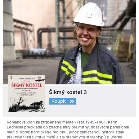
Šikmý kostel 3
Koupit
Románová kronika ztraceného města - léta 1945–1961. Karin
Lednická předkládá do značné míry převratný, dosavadní paradigma
měnící obraz hornického regionu, jehož zahlazenou historii stále
překrývá tlustá vrstva mýtů a zakořeněných stereotypů o „černé