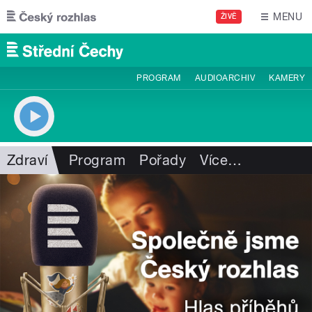
Přejít k hlavnímu obsahu
MENU
ŽIVĚ
PROGRAM
AUDIOARCHIV
KAMERY
Zdraví
Program
Pořady
Více
…