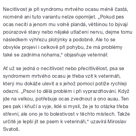
Necitlivost je při syndromu mrtvého ocasu méně častá,
nicméně ani tuto variantu nelze opomíjet. „Pokud pes
ocas necítí a jenom mu volně plandá, většinou to bývají
poúrazové stavy nebo nějaké utlačení nervu, dejme tomu
následkem výhřezu plotýnky a podobně. Ale to se
obvykle projeví i celkově při pohybu, že má problémy
také se zadníma nohama,“ objasňuje veterinář.
Ať už se jedná o necitlivost nebo přecitlivělost, psa se
syndromem mrtvého ocasu je třeba vzít k veterináři,
který mu dokáže ulevit a s jehož pomocí potíže rychleji
odezní. „Psovi to dělá problém i při vyprazdňování. Když
jde na velkou, potřebuje ocas zvednout a ono auau. Ten
pes pak i kňučí a vyje, lidé si myslí, že je to otázka třeba
střevní, ale ono je to bolestivost v těchto místech. Takže
určitě je lepší jít se psem k veterináři,“ uzavírá Miroslav
Svatoš.