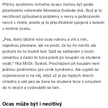
Příčiny syndromu mrtvého ocasu mohou být podle
plzeňského veterináře Miroslava Svatoše dvě. Buď je to
necitlivost způsobená problémy s nervy a poškozením
nervů v místě, anebo je to přecitlivělost spojená s bolestí
u kořene ocasu.
„Pes, který běžně nosí ocas nahoru a vrtí s ním,
najednou přestane, ale ne proto, že by ho necítil, ale
protože ho to hodně bolí. Spíš se setkávám s touto
variantou a často to bývá právě po koupání ve studené
vodě,“ říká MVDr. Svatoš. Prochlazení při koupání není
jedinou podmínkou pro vznik syndromu. Ale vyplatí se
vzpomenout si na něj, když už je po teplých dnech
chladno a váš pes se žene ke studené řece s úmyslem
do ní skočit a vydovádět se tam.
Ocas může být i necitlivý