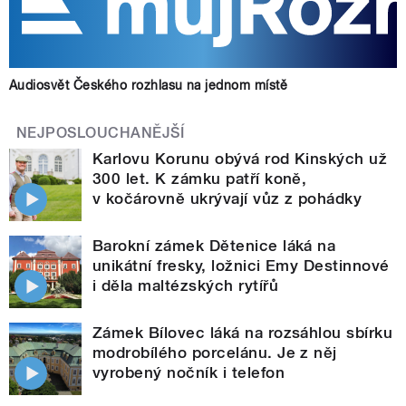
Audiosvět Českého rozhlasu na jednom místě
NEJPOSLOUCHANĚJŠÍ
Karlovu Korunu obývá rod Kinských už
300 let. K zámku patří koně,
v kočárovně ukrývají vůz z pohádky
Barokní zámek Dětenice láká na
unikátní fresky, ložnici Emy Destinnové
i děla maltézských rytířů
Zámek Bílovec láká na rozsáhlou sbírku
modrobílého porcelánu. Je z něj
vyrobený nočník i telefon