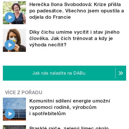
Herečka Ilona Svobodová: Krize přišla
po padesátce. Všechno jsem opustila a
odjela do Francie
Díky čichu umíme vycítit i stav jiného
člověka. Jak čich trénovat a kdy je
výhoda necítit?
Jak nás naladíte na DABu
VÍCE Z POŘADU
Komunitní sdílení energie umožní
vypomoci rodině, výrobcům
i spotřebitelům
Prasklé rajče, zelený límec okolo