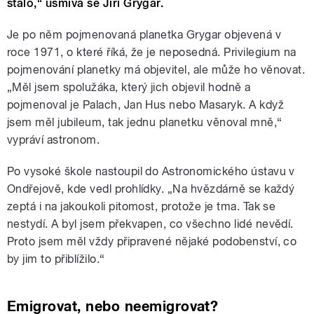
stalo,“ usmívá se Jiří Grygar.
Je po něm pojmenovaná planetka Grygar objevená v
roce 1971, o které říká, že je neposedná. Privilegium na
pojmenování planetky má objevitel, ale může ho věnovat.
„Měl jsem spolužáka, který jich objevil hodně a
pojmenoval je Palach, Jan Hus nebo Masaryk. A když
jsem měl jubileum, tak jednu planetku věnoval mně,“
vypráví astronom.
Po vysoké škole nastoupil do Astronomického ústavu v
Ondřejově, kde vedl prohlídky. „Na hvězdárně se každý
zeptá i na jakoukoli pitomost, protože je tma. Tak se
nestydí. A byl jsem překvapen, co všechno lidé nevědí.
Proto jsem měl vždy připravené nějaké podobenství, co
by jim to přiblížilo.“
Emigrovat, nebo neemigrovat?