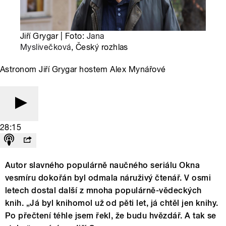
Jiří Grygar | Foto:
Jana
Myslivečková
, Český rozhlas
Astronom Jiří Grygar hostem Alex Mynářové
28:15
Autor slavného populárně naučného seriálu Okna
vesmíru dokořán byl odmala náruživý čtenář. V osmi
letech dostal další z mnoha populárně-vědeckých
knih. „Já byl knihomol už od pěti let, já chtěl jen knihy.
Po přečtení téhle jsem řekl, že budu hvězdář. A tak se