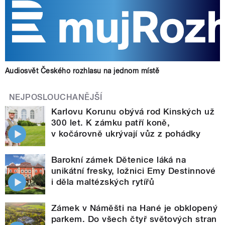
Audiosvět Českého rozhlasu na jednom místě
NEJPOSLOUCHANĚJŠÍ
Karlovu Korunu obývá rod Kinských už
300 let. K zámku patří koně,
v kočárovně ukrývají vůz z pohádky
Barokní zámek Dětenice láká na
unikátní fresky, ložnici Emy Destinnové
i děla maltézských rytířů
Zámek v Náměšti na Hané je obklopený
parkem. Do všech čtyř světových stran