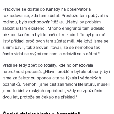
Pracovně se dostal do Kanady na observatoř a
rozhodoval se, zda tam zůstat. Přestože tam pobýval i s
rodinou, bylo rozhodování těžké. „Nebyl by problém
založit si tam existenci. Mnoho emigrantů tam udělalo
pěknou kariéru a byli to naši elitní známí. To byl pro mě
jistý příklad, proč bych tam zůstat měl. Ale když jsme se
s nimi bavili, tak zároveň litovali, že se nemohou tak
často vídat se svými rodinami a odcizili se s dětmi.“
Vrátil se tedy zpět do totality, kde ho omezovala
nepružnost procesů. „Hlavní problém byl ale obecný, byli
jsme za železnou oponou a ta se týkala i vědeckých
poznatků. Nemohli jsme číst zahraniční literaturu, museli
jsme to číst v ruských reprintech, vždy se zpožděním
dvou let, protože se čekalo na překlad.“