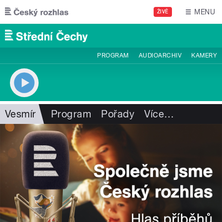
Přejít k hlavnímu obsahu
MENU
ŽIVĚ
PROGRAM
AUDIOARCHIV
KAMERY
Vesmír
Program
Pořady
Více
…