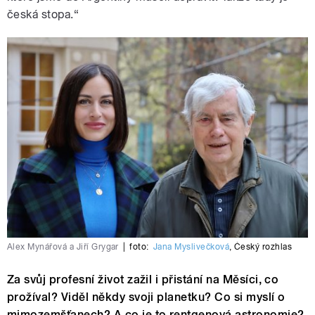
česká stopa.“
Alex Mynářová a Jiří Grygar
|
foto:
Jana Myslivečková
,
Český rozhlas
Za svůj profesní život zažil i přistání na Měsíci, co
prožíval? Viděl někdy svoji planetku? Co si myslí o
mimozemšťanech? A co je to rentgenová astronomie?