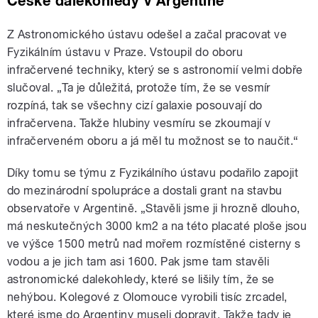
České dalekohledy v Argentině
Z Astronomického ústavu odešel a začal pracovat ve
Fyzikálním ústavu v Praze. Vstoupil do oboru
infračervené techniky, který se s astronomií velmi dobře
slučoval. „Ta je důležitá, protože tím, že se vesmír
rozpíná, tak se všechny cizí galaxie posouvají do
infračervena. Takže hlubiny vesmíru se zkoumají v
infračerveném oboru a já měl tu možnost se to naučit.“
Díky tomu se týmu z Fyzikálního ústavu podařilo zapojit
do mezinárodní spolupráce a dostali grant na stavbu
observatoře v Argentině. „Stavěli jsme ji hrozně dlouho,
má neskutečných 3000 km2 a na této placaté ploše jsou
ve výšce 1500 metrů nad mořem rozmístěné cisterny s
vodou a je jich tam asi 1600. Pak jsme tam stavěli
astronomické dalekohledy, které se lišily tím, že se
nehýbou. Kolegové z Olomouce vyrobili tisíc zrcadel,
které jsme do Argentiny museli dopravit. Takže tady je