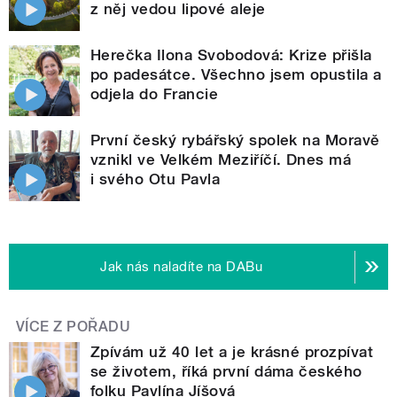
z něj vedou lipové aleje
Herečka Ilona Svobodová: Krize přišla
po padesátce. Všechno jsem opustila a
odjela do Francie
První český rybářský spolek na Moravě
vznikl ve Velkém Meziříčí. Dnes má
i svého Otu Pavla
Jak nás naladíte na DABu
VÍCE Z POŘADU
Zpívám už 40 let a je krásné prozpívat
se životem, říká první dáma českého
folku Pavlína Jíšová