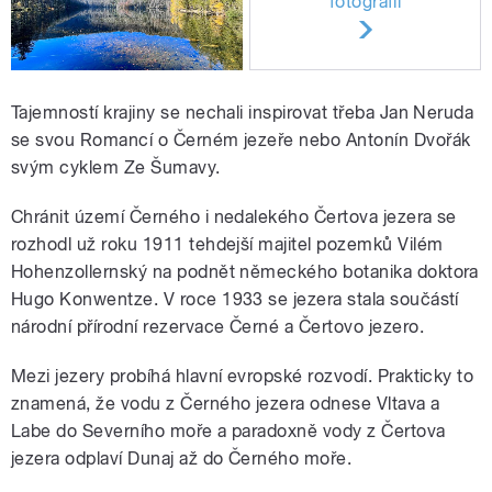
fotografií
Tajemností krajiny se nechali inspirovat třeba Jan Neruda
se svou Romancí o Černém jezeře nebo Antonín Dvořák
svým cyklem Ze Šumavy.
Chránit území Černého i nedalekého Čertova jezera se
rozhodl už roku 1911 tehdejší majitel pozemků Vilém
Hohenzollernský na podnět německého botanika doktora
Hugo Konwentze. V roce 1933 se jezera stala součástí
národní přírodní rezervace Černé a Čertovo jezero.
Mezi jezery probíhá hlavní evropské rozvodí. Prakticky to
znamená, že vodu z Černého jezera odnese Vltava a
Labe do Severního moře a paradoxně vody z Čertova
jezera odplaví Dunaj až do Černého moře.