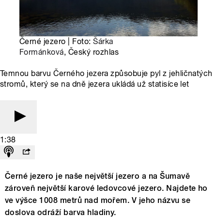
Černé jezero | Foto:
Šárka
Formánková
, Český rozhlas
Temnou barvu Černého jezera způsobuje pyl z jehličnatých
stromů, který se na dně jezera ukládá už statisíce let
1:38
Černé jezero je naše největší jezero a na Šumavě
zároveň největší karové ledovcové jezero. Najdete ho
ve výšce 1008 metrů nad mořem. V jeho názvu se
doslova odráží barva hladiny.