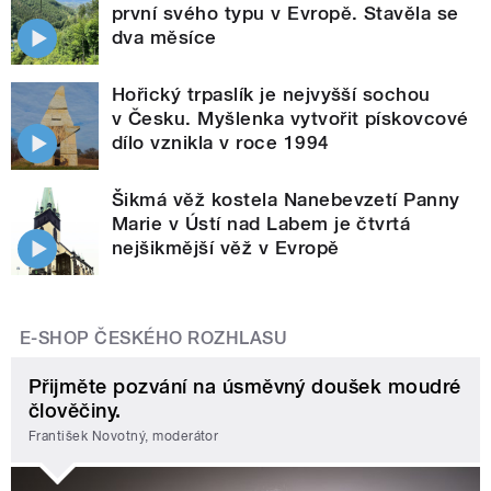
první svého typu v Evropě. Stavěla se
dva měsíce
Hořický trpaslík je nejvyšší sochou
v Česku. Myšlenka vytvořit pískovcové
dílo vznikla v roce 1994
Šikmá věž kostela Nanebevzetí Panny
Marie v Ústí nad Labem je čtvrtá
nejšikmější věž v Evropě
E-SHOP ČESKÉHO ROZHLASU
Přijměte pozvání na úsměvný doušek moudré
člověčiny.
František Novotný, moderátor