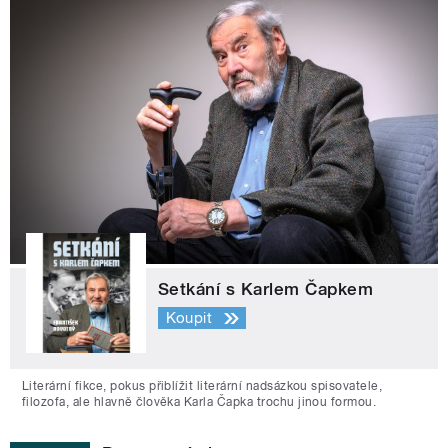
Setkání s Karlem Čapkem
Koupit
Literární fikce, pokus přiblížit literární nadsázkou spisovatele,
filozofa, ale hlavně člověka Karla Čapka trochu jinou formou.