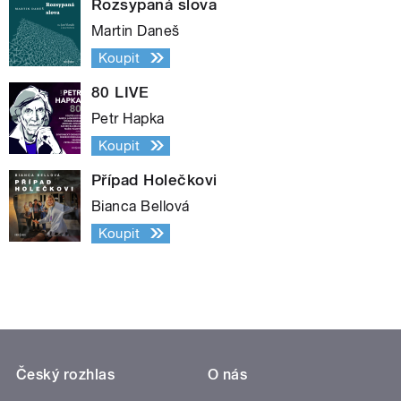
Rozsypaná slova
Martin Daneš
Koupit
80 LIVE
Petr Hapka
Koupit
Případ Holečkovi
Bianca Bellová
Koupit
Český rozhlas
O nás