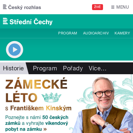
Přejít k hlavnímu obsahu
MENU
ŽIVĚ
PROGRAM
AUDIOARCHIV
KAMERY
Historie
Program
Pořady
Více
…