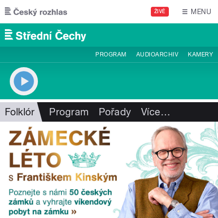
Přejít k hlavnímu obsahu
MENU
ŽIVĚ
PROGRAM
AUDIOARCHIV
KAMERY
Folklór
Program
Pořady
Více
…