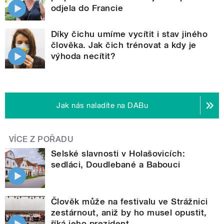
odjela do Francie
Díky čichu umíme vycítit i stav jiného
člověka. Jak čich trénovat a kdy je
výhoda necítit?
Jak nás naladíte na DABu
VÍCE Z POŘADU
Selské slavnosti v Holašovicích:
sedláci, Doudlebané a Babouci
Člověk může na festivalu ve Strážnici
zestárnout, aniž by ho musel opustit,
říká jeho prezident