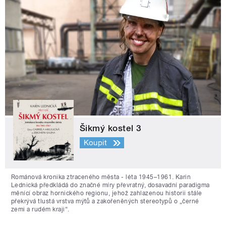
Šikmý kostel 3
Koupit
Románová kronika ztraceného města - léta 1945–1961. Karin
Lednická předkládá do značné míry převratný, dosavadní paradigma
měnící obraz hornického regionu, jehož zahlazenou historii stále
překrývá tlustá vrstva mýtů a zakořeněných stereotypů o „černé
zemi a rudém kraji“.