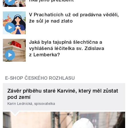
V Prachaticích už od pradávna věděli,
že sůl je nad zlato
Jaká byla tajuplná šlechtična a
vyhlášená léčitelka sv. Zdislava
z Lemberka?
E-SHOP ČESKÉHO ROZHLASU
Závěr příběhu staré Karviné, který měl zůstat
pod zemí
Karin Lednická, spisovatelka