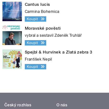
Cantus lucis
Carmina Bohemica
Koupit
Moravské pověsti
vybral a sestavil Zdeněk Truhlář
Koupit
Spejbl & Hurvínek a Zlatá zebra 3
František Nepil
Koupit
Český rozhlas
O nás