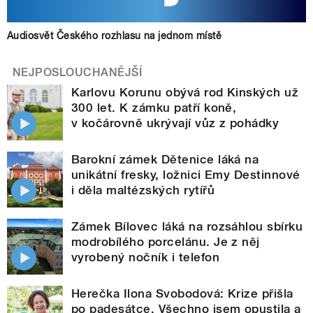
Audiosvět Českého rozhlasu na jednom místě
NEJPOSLOUCHANĚJŠÍ
Karlovu Korunu obývá rod Kinských už
300 let. K zámku patří koně,
v kočárovně ukrývají vůz z pohádky
Barokní zámek Dětenice láká na
unikátní fresky, ložnici Emy Destinnové
i děla maltézských rytířů
Zámek Bílovec láká na rozsáhlou sbírku
modrobílého porcelánu. Je z něj
vyrobený nočník i telefon
Herečka Ilona Svobodová: Krize přišla
po padesátce. Všechno jsem opustila a