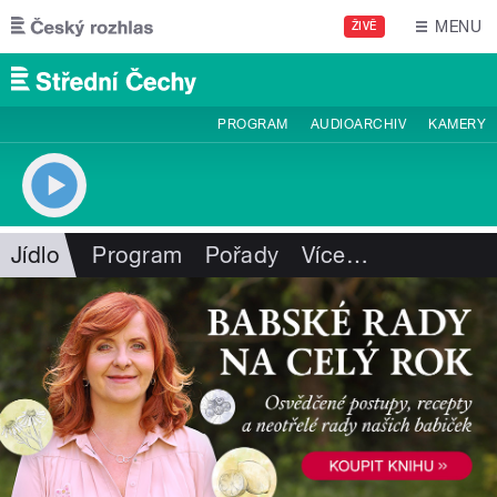
Přejít k hlavnímu obsahu
MENU
ŽIVĚ
PROGRAM
AUDIOARCHIV
KAMERY
Jídlo
Program
Pořady
Více
…