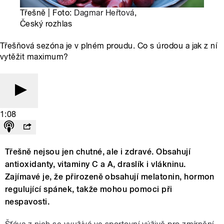
Třešně | Foto:
Dagmar Heřtová
,
Český rozhlas
Třešňová sezóna je v plném proudu. Co s úrodou a jak z ní
vytěžit maximum?
1:08
Třešně nejsou jen chutné, ale i zdravé. Obsahují
antioxidanty, vitaminy C a A, draslík i vlákninu.
Zajímavé je, že přirozeně obsahují melatonin, hormon
regulující spánek, takže mohou pomoci při
nespavosti.