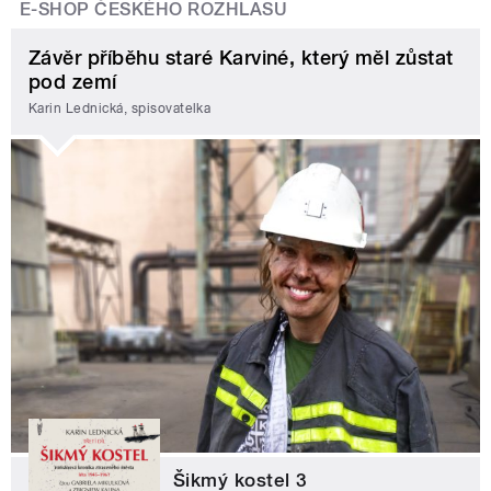
E-SHOP ČESKÉHO ROZHLASU
Závěr příběhu staré Karviné, který měl zůstat
pod zemí
Karin Lednická, spisovatelka
Šikmý kostel 3