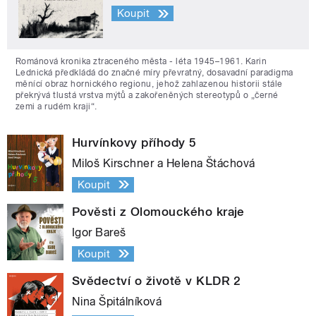
Koupit
Románová kronika ztraceného města - léta 1945–1961. Karin
Lednická předkládá do značné míry převratný, dosavadní paradigma
měnící obraz hornického regionu, jehož zahlazenou historii stále
překrývá tlustá vrstva mýtů a zakořeněných stereotypů o „černé
zemi a rudém kraji“.
Hurvínkovy příhody 5
Miloš Kirschner a Helena Štáchová
Koupit
Pověsti z Olomouckého kraje
Igor Bareš
Koupit
Svědectví o životě v KLDR 2
Nina Špitálníková