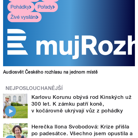
Pohádky
Pořady
Živé vysílání
Audiosvět Českého rozhlasu na jednom místě
NEJPOSLOUCHANĚJŠÍ
Karlovu Korunu obývá rod Kinských už
300 let. K zámku patří koně,
v kočárovně ukrývají vůz z pohádky
Herečka Ilona Svobodová: Krize přišla
po padesátce. Všechno jsem opustila a