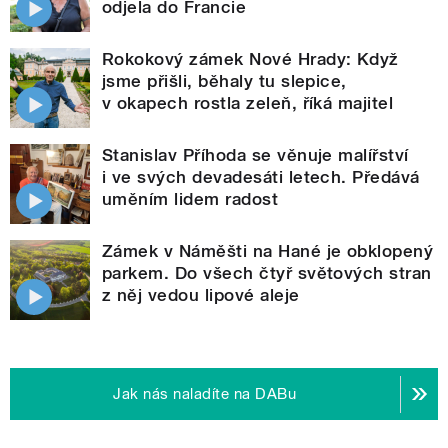
odjela do Francie
Rokokový zámek Nové Hrady: Když
jsme přišli, běhaly tu slepice,
v okapech rostla zeleň, říká majitel
Stanislav Příhoda se věnuje malířství
i ve svých devadesáti letech. Předává
uměním lidem radost
Zámek v Náměšti na Hané je obklopený
parkem. Do všech čtyř světových stran
z něj vedou lipové aleje
Jak nás naladíte na DABu