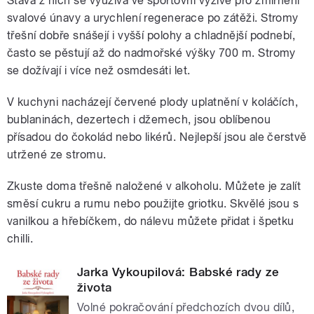
Šťáva z nich se využívá ve sportovní výživě pro zmírnění
svalové únavy a urychlení regenerace po zátěži. Stromy
třešní dobře snášejí i vyšší polohy a chladnější podnebí,
často se pěstují až do nadmořské výšky 700 m. Stromy
se dožívají i více než osmdesáti let.
V kuchyni nacházejí červené plody uplatnění v koláčích,
bublaninách, dezertech i džemech, jsou oblíbenou
přísadou do čokolád nebo likérů. Nejlepší jsou ale čerstvě
utržené ze stromu.
Zkuste doma třešně naložené v alkoholu. Můžete je zalít
směsí cukru a rumu nebo použijte griotku. Skvělé jsou s
vanilkou a hřebíčkem, do nálevu můžete přidat i špetku
chilli.
Jarka Vykoupilová: Babské rady ze
života
Volné pokračování předchozích dvou dílů,