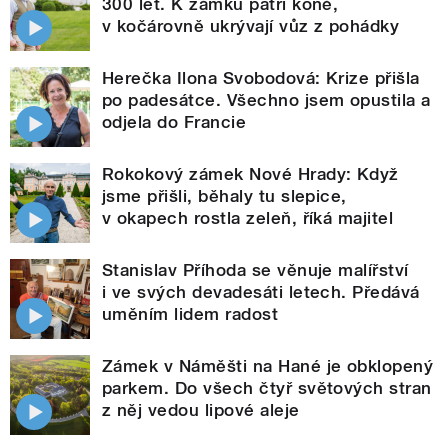
300 let. K zámku patří koně,
v kočárovně ukrývají vůz z pohádky
Herečka Ilona Svobodová: Krize přišla
po padesátce. Všechno jsem opustila a
odjela do Francie
Rokokový zámek Nové Hrady: Když
jsme přišli, běhaly tu slepice,
v okapech rostla zeleň, říká majitel
Stanislav Příhoda se věnuje malířství
i ve svých devadesáti letech. Předává
uměním lidem radost
Zámek v Náměšti na Hané je obklopený
parkem. Do všech čtyř světových stran
z něj vedou lipové aleje