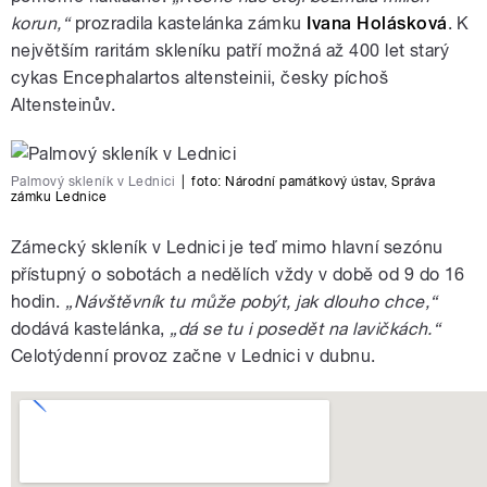
korun,“
prozradila kastelánka zámku
Ivana Holásková
. K
největším raritám skleníku patří možná až 400 let starý
cykas Encephalartos altensteinii, česky píchoš
Altensteinův.
Palmový skleník v Lednici
|
foto:
Národní památkový ústav, Správa
zámku Lednice
Zámecký skleník v Lednici je teď mimo hlavní sezónu
přístupný o sobotách a nedělích vždy v době od 9 do 16
hodin.
„Návštěvník tu může pobýt, jak dlouho chce,“
dodává kastelánka,
„dá se tu i posedět na lavičkách.“
Celotýdenní provoz začne v Lednici v dubnu.