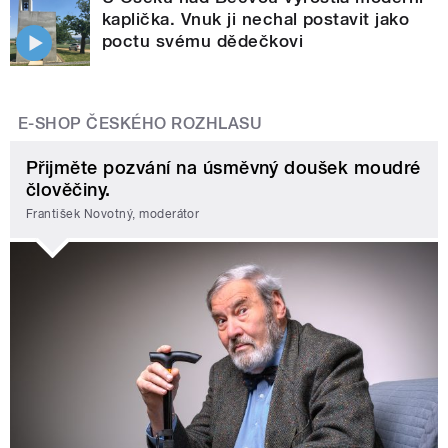
kaplička. Vnuk ji nechal postavit jako
poctu svému dědečkovi
E-SHOP ČESKÉHO ROZHLASU
Přijměte pozvání na úsměvný doušek moudré
člověčiny.
František Novotný, moderátor