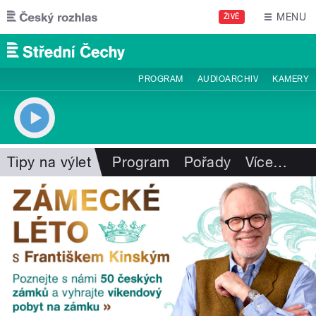
Přejít k hlavnímu obsahu
MENU
ŽIVĚ
PROGRAM
AUDIOARCHIV
KAMERY
Tipy na výlet
Program
Pořady
Více
…