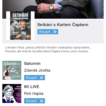
Setkání s Karlem Čapkem
Koupit
Literární fikce, pokus přiblížit literární nadsázkou spisovatele,
filozofa, ale hlavně člověka Karla Čapka trochu jinou formou.
Saturnin
Zdeněk Jirotka
Koupit
80 LIVE
Petr Hapka
Koupit