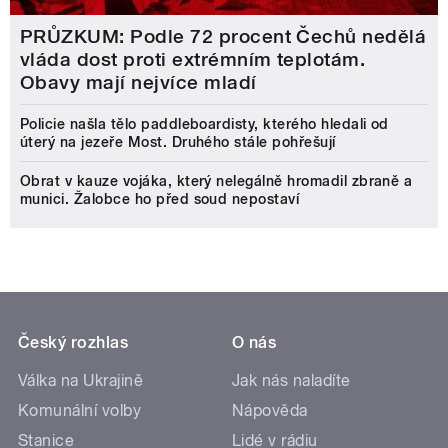
PRŮZKUM: Podle 72 procent Čechů nedělá
vláda dost proti extrémním teplotám.
Obavy mají nejvíce mladí
Policie našla tělo paddleboardisty, kterého hledali od
úterý na jezeře Most. Druhého stále pohřešují
Obrat v kauze vojáka, který nelegálně hromadil zbraně a
munici. Žalobce ho před soud nepostaví
Český rozhlas
O nás
Válka na Ukrajině
Jak nás naladíte
Komunální volby
Nápověda
Stanice
Lidé v rádiu