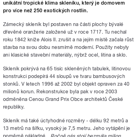
unikátní tropické klima skleníku, který je domovem
pro více než 250 exotických rostlin.
Zámecký skleník byl postaven na části plochy bývalé
dřevěné oranžerie založené už v roce 1717. Tu nechal
roku 1842 kníže Alois II. zrušit a na jejím místě začala růst
stavba na svou dobu nesmírně moderní. Použity nebyly
ani klasické stavební materiály, nýbrž ocel, litina a sklo.
Skleník pokrývá na 65 tisíc skleněných tabulek, litinovou
konstrukci podepírá 44 sloupů ve tvaru bambusových
stonků. V letech 1996 až 2002 byl objekt opraven za 40
milionů korun. Rekonstrukce byla pak v roce 2003
odměněna Cenou Grand Prix Obce architektů České
republiky.
Skleník má také úctyhodné rozměry - délku 92 metrů a
13 metrů na šířku, vysoký je 7,5 metru. Jeho vytápění je
poměrně nákladné.
„Ročně nás stojí bezmála milion