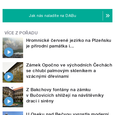
Jak nás naladíte na DABu
VÍCE Z POŘADU
Hromnické červené jezírko na Plzeňsku
je přírodní památka i...
Zámek Opočno ve východních Čechách
se chlubí palmovým skleníkem a
vzácnými dřevinami
Z Bakchovy fontány na zámku
v Bučovicích shlížejí na návštěvníky
draci i sirény
U Oseku nad Bečvou vyrostla moderní