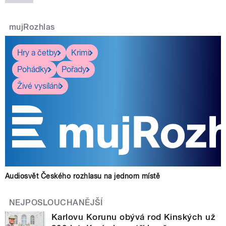
mujRozhlas
Hry a četby
Krimi
Pohádky
Pořady
Živé vysílání
Audiosvět Českého rozhlasu na jednom místě
NEJPOSLOUCHANĚJŠÍ
Karlovu Korunu obývá rod Kinských už