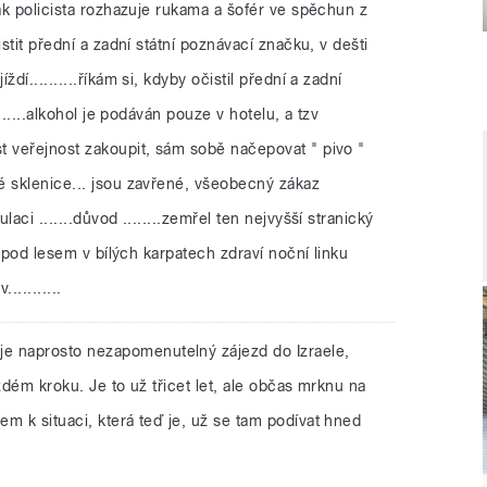
jak policista rozhazuje rukama a šofér ve spěchun z
istit přední a zadní státní poznávací značku, v dešti
dí..........říkám si, kdyby očistil přední a zadní
.......alkohol je podáván pouze v hotelu, a tzv
t veřejnost zakoupit, sám sobě načepovat " pivo "
é sklenice... jsou zavřené, všeobecný zákaz
aci .......důvod ........zemřel ten nejvyšší stranický
ky pod lesem v bílých karpatech zdraví noční linku
..........
je naprosto nezapomenutelný zájezd do Izraele,
ždém kroku. Je to už třicet let, ale občas mrknu na
m k situaci, která teď je, už se tam podívat hned