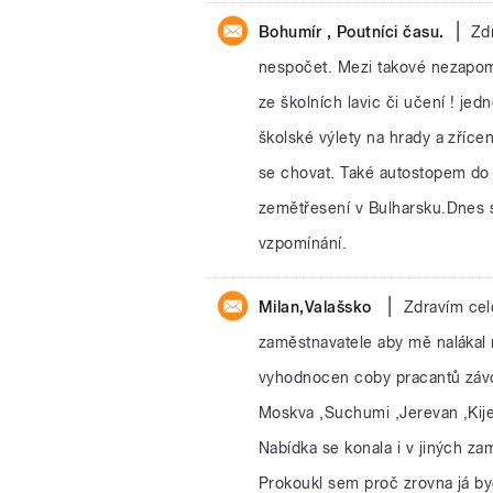
|
Bohumír , Poutníci času.
Zdr
nespočet. Mezi takové nezapom
ze školních lavic či učení ! jedn
školské výlety na hrady a zřícen
se chovat. Také autostopem do M
zemětřesení v Bulharsku.Dnes s
vzpomínání.
|
Milan,Valašsko
Zdravím cel
zaměstnavatele aby mě nalákal
vyhodnocen coby pracantů závod
Moskva ,Suchumi ,Jerevan ,Kijev
Nabídka se konala i v jiných z
Prokoukl sem proč zrovna já byc