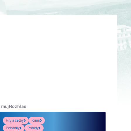
mujRozhlas
Hry a četby
Krimi
Pohádky
Pořady