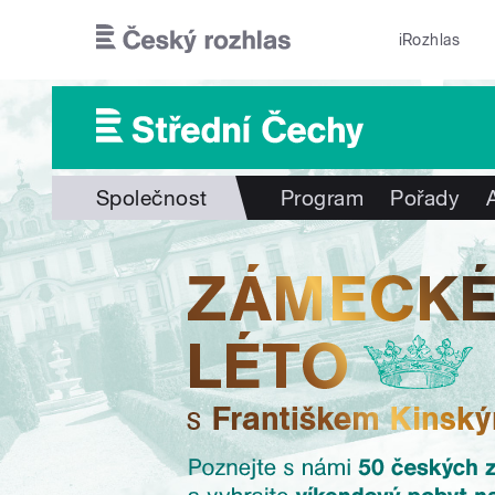
Přejít k hlavnímu obsahu
iRozhlas
Společnost
Program
Pořady