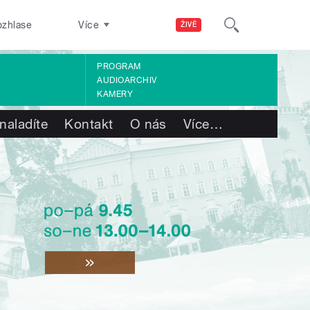
ozhlase
Více
ŽIVĚ
PROGRAM
AUDIOARCHIV
KAMERY
naladíte
Kontakt
O nás
Více
…