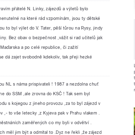
avím přátelé N. Linky, zájezdů a výletů bylo
enutelné na které rád vzpomínám, jsou ty dětské
ou to byl výlet do V. Tater, pěší tůrou na Rysy, jindy
iny. Bez obav o bezpečnost ,vážit si rad učitelů jak
aďarska a po celé republice, či zažití
e dá zajet svobodně kdekoliv, tak přeji hezké
ou NL s náma prispivateli ! 1987 a nezdolna chuť
 ne do SSM ,ale zrovna do KSČ ! Tak sem byl
u s kojegou z jineho provozu ,za to byl zájezd v
 ,- to vše letecky ,z Kyjeva pak v Prahu vlakem .
aměstnáních zaměřených co my byli v odvětví .
h měl jim být a odmítal to .Dyz ne řekli ,že zájezd