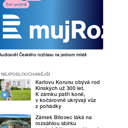
Živé vysílání
Audiosvět Českého rozhlasu na jednom místě
NEJPOSLOUCHANĚJŠÍ
Karlovu Korunu obývá rod
Kinských už 300 let.
K zámku patří koně,
v kočárovně ukrývají vůz
z pohádky
Zámek Bílovec láká na
rozsáhlou sbírku