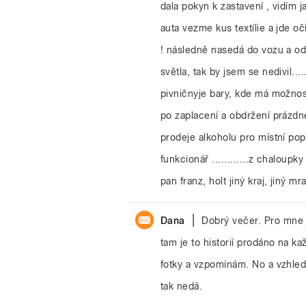
dala pokyn k zastavení , vidím 
auta vezme kus textílie a jde oč
! následně nasedá do vozu a odjíž
světla, tak by jsem se nedivil...
pivničnyje bary, kde má možnos
po zaplacení a obdržení prázdn
prodeje alkoholu pro místní popul
funkcionář ............z chaloup
pan franz, holt jiný kraj, jiný mrav.
|
Dana
Dobrý večer. Pro mne 
tam je to historií prodáno na ka
fotky a vzpomínám. No a vzhlede
tak nedá.