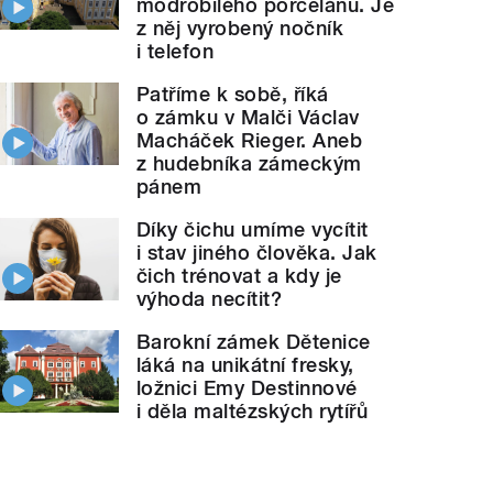
modrobílého porcelánu. Je
z něj vyrobený nočník
i telefon
Patříme k sobě, říká
o zámku v Malči Václav
Macháček Rieger. Aneb
z hudebníka zámeckým
pánem
Díky čichu umíme vycítit
i stav jiného člověka. Jak
čich trénovat a kdy je
výhoda necítit?
Barokní zámek Dětenice
láká na unikátní fresky,
ložnici Emy Destinnové
i děla maltézských rytířů