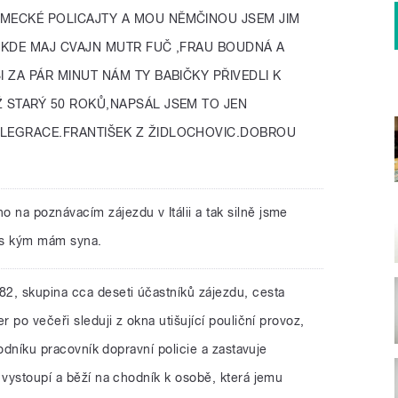
ĚMECKÉ POLICAJTY A MOU NĚMČINOU JSEM JIM
NĚKDE MAJ CVAJN MUTR FUČ ,FRAU BOUDNÁ A
I ZA PÁR MINUT NÁM TY BABIČKY PŘIVEDLI K
Ž STARÝ 50 ROKŮ,NAPSÁL JSEM TO JEN
 LEGRACE.FRANTIŠEK Z ŽIDLOCHOVIC.DOBROU
o na poznávacím zájezdu v Itálii a tak silně jsme
 s kým mám syna.
982, skupina cca deseti účastníků zájezdu, cesta
r po večeři sleduji z okna utišující pouliční provoz,
chodníku pracovník dopravní policie a zastavuje
 vystoupí a běží na chodník k osobě, která jemu