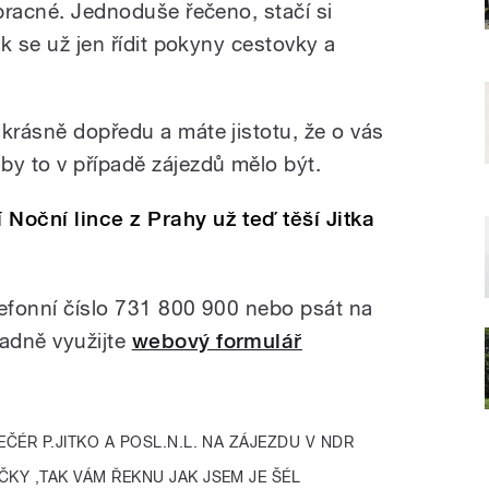
zpracné. Jednoduše řečeno, stačí si
ak se už jen řídit pokyny cestovky a
 krásně dopředu a máte jistotu, že o vás
by to v případě zájezdů mělo být.
Noční lince z Prahy už teď těší Jitka
lefonní číslo 731 800 900 nebo psát na
padně využijte
webový formulář
ČÉR P.JITKO A POSL.N.L. NA ZÁJEZDU V NDR
ČKY ,TAK VÁM ŘEKNU JAK JSEM JE ŠÉL