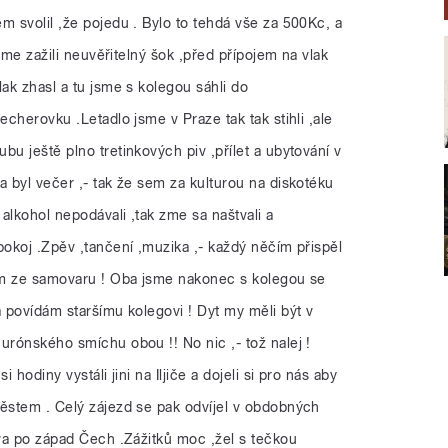
m svolil ,že pojedu . Bylo to tehdá vše za 500Kc, a
jsme zažili neuvěřitelný šok ,před přípojem na vlak
lak zhasl a tu jsme s kolegou sáhli do
echerovku .Letadlo jsme v Praze tak tak stihli ,ale
bu ještě plno tretinkových piv ,přílet a ubytování v
a byl večer ,- tak že sem za kulturou na diskotéku
 alkohol nepodávali ,tak zme sa naštvali a
pokoj .Zpěv ,tančení ,muzika ,- každý něčím přispěl
jem ze samovaru ! Oba jsme nakonec s kolegou se
a povídám staršímu kolegovi ! Dyt my měli být v
urónského smíchu obou !! No nic ,- tož nalej !
 hodiny vystáli jini na Iljiče a dojeli si pro nás aby
městem . Celý zájezd se pak odvíjel v obdobných
ova po západ Čech .Zážitků moc ,žel s tečkou