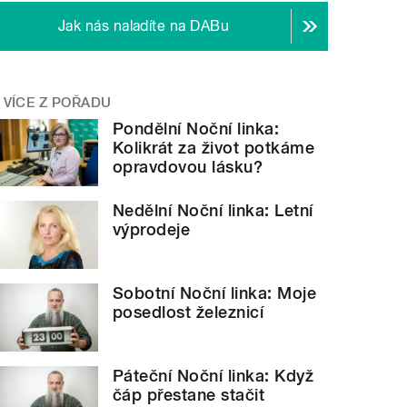
Jak nás naladíte na DABu
VÍCE Z POŘADU
Pondělní Noční linka:
Kolikrát za život potkáme
opravdovou lásku?
Nedělní Noční linka: Letní
výprodeje
Sobotní Noční linka: Moje
posedlost železnicí
Páteční Noční linka: Když
čáp přestane stačit