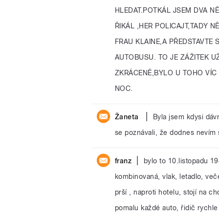
HLEDAT.POTKÁL JSEM DVA N
ŘIKÁL ,HER POLICAJT,TADY 
FRAU KLAINE,A PŘEDSTAVTE S
AUTOBUSU. TO JE ZÁŽITEK U
ZKRÁCENĚ,BYLO U TOHO VÍC
NOC.
|
Žaneta
Byla jsem kdysi dávn
se poznávali, že dodnes nevím
|
franz
bylo to 10.listopadu 1
kombinovaná, vlak, letadlo, veče
prší , naproti hotelu, stojí na 
pomalu každé auto, řidič rychle