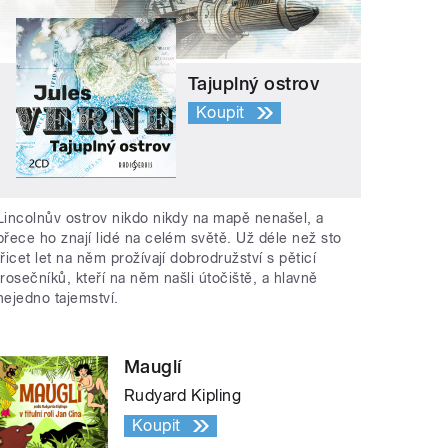
Tajuplný ostrov
Koupit
Lincolnův ostrov nikdo nikdy na mapě nenašel, a
přece ho znají lidé na celém světě. Už déle než sto
třicet let na něm prožívají dobrodružství s pěticí
trosečníků, kteří na něm našli útočiště, a hlavně
nejedno tajemství.
Mauglí
Rudyard Kipling
Koupit