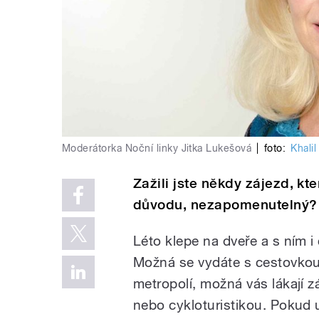
Moderátorka Noční linky Jitka Lukešová
|
foto:
Khalil
Zažili jste někdy zájezd, kte
důvodu, nezapomenutelný?
Léto klepe na dveře a s ním i
Možná se vydáte s cestovko
metropolí, možná vás lákají z
nebo cykloturistikou. Pokud 