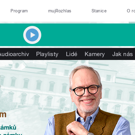
Program
mujRozhlas
Stanice
O r
Audioarchiv
Playlisty
Lidé
Kamery
Jak nás 