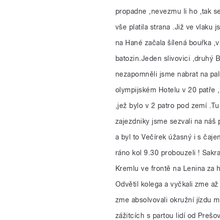
propadne ,nevezmu li ho ,tak se
vše platila strana .Již ve vlaku 
na Hané začala šílená bouřka ,v
batozin.Jeden slivovici ,druhý B
nezapomněli jsme nabrat na palu
olympijském Hotelu v 20 patře ,
,jež bylo v 2 patro pod zemí .Tu
zajezdniky jsme sezvali na náš 
a byl to Večírek úžasný i s ča
ráno kol 9.30 probouzeli ! Sakr
Kremlu ve frontě na Lenina za h
Odvětil kolega a vyčkali zme až si
zme absolvovali okružní jízdu 
zážitcích s partou lidí od Preš