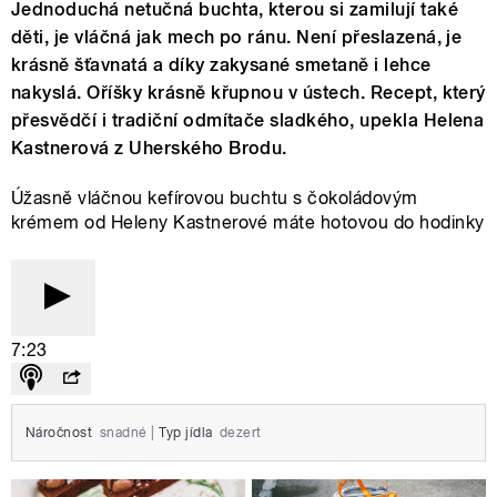
Jednoduchá netučná buchta, kterou si zamilují také
děti, je vláčná jak mech po ránu. Není přeslazená, je
krásně šťavnatá a díky zakysané smetaně i lehce
nakyslá. Oříšky krásně křupnou v ústech. Recept, který
přesvědčí i tradiční odmítače sladkého, upekla Helena
Kastnerová z Uherského Brodu.
Úžasně vláčnou kefírovou buchtu s čokoládovým
krémem od Heleny Kastnerové máte hotovou do hodinky
7:23
Náročnost
snadné
|
Typ jídla
dezert