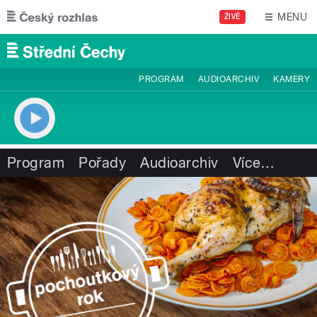
Přejít k hlavnímu obsahu
MENU
ŽIVĚ
PROGRAM
AUDIOARCHIV
KAMERY
Program
Pořady
Audioarchiv
Více
…