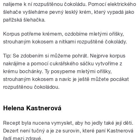
nalijeme k ní rozpuštěnou čokoládu. Pomocí elektrického
šlehače vyšleháme pevný lesklý krém, který vypadá jako
pařížská šlehačka.
Korpus potřeme krémem, ozdobíme mletými oříšky,
strouhaným kokosem a nitkami rozpuštěné čokolády.
Tip: Se zdobením si můžeme pohrát. Nejprve korpus
nakrájíme a pomocí cukrářského sáčku vytvoříme z
krému bochánky. Ty posypeme mletými oříšky,
strouhaným kokosem a navíc je ještě můžete pocákat
rozpuštěnou čokoládou.
Helena Kastnerová
Recept byla nucena vymyslet, aby ho jedly také její děti.
Dezert není tučný a je ze surovin, které paní Kastnerová
řadí mezi zdravé.