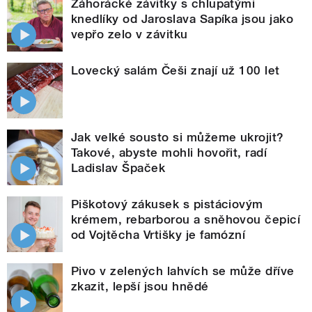
Záhorácké závitky s chlupatými
knedlíky od Jaroslava Sapíka jsou jako
vepřo zelo v závitku
Lovecký salám Češi znají už 100 let
Jak velké sousto si můžeme ukrojit?
Takové, abyste mohli hovořit, radí
Ladislav Špaček
Piškotový zákusek s pistáciovým
krémem, rebarborou a sněhovou čepicí
od Vojtěcha Vrtišky je famózní
Pivo v zelených lahvích se může dříve
zkazit, lepší jsou hnědé