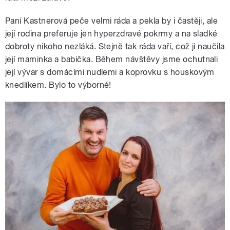
Paní Kastnerová peče velmi ráda a pekla by i častěji, ale
její rodina preferuje jen hyperzdravé pokrmy a na sladké
dobroty nikoho nezláká. Stejně tak ráda vaří, což ji naučila
její maminka a babička. Během návštěvy jsme ochutnali
její vývar s domácími nudlemi a koprovku s houskovým
knedlíkem. Bylo to výborné!