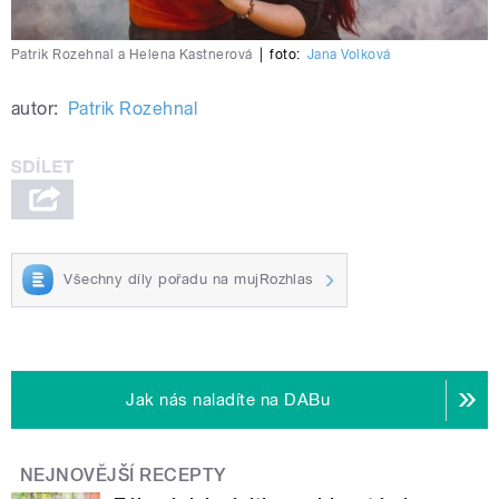
Patrik Rozehnal a Helena Kastnerová
|
foto:
Jana Volková
autor:
Patrik Rozehnal
Všechny díly pořadu na mujRozhlas
Jak nás naladíte na DABu
NEJNOVĚJŠÍ RECEPTY