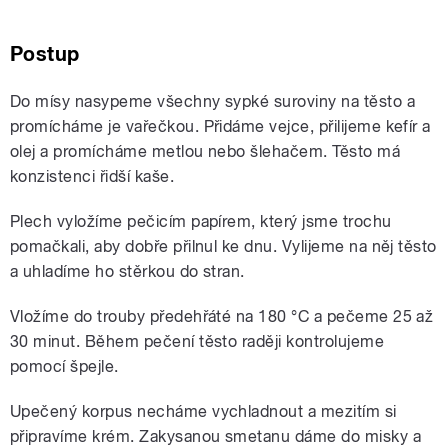
Postup
Do mísy nasypeme všechny sypké suroviny na těsto a
promícháme je vařečkou. Přidáme vejce, přilijeme kefír a
olej a promícháme metlou nebo šlehačem. Těsto má
konzistenci řidší kaše.
Plech vyložíme pečicím papírem, který jsme trochu
pomačkali, aby dobře přilnul ke dnu. Vylijeme na něj těsto
a uhladíme ho stěrkou do stran.
Vložíme do trouby předehřáté na 180 °C a pečeme 25 až
30 minut. Během pečení těsto raději kontrolujeme
pomocí špejle.
Upečený korpus necháme vychladnout a mezitím si
připravíme krém. Zakysanou smetanu dáme do misky a