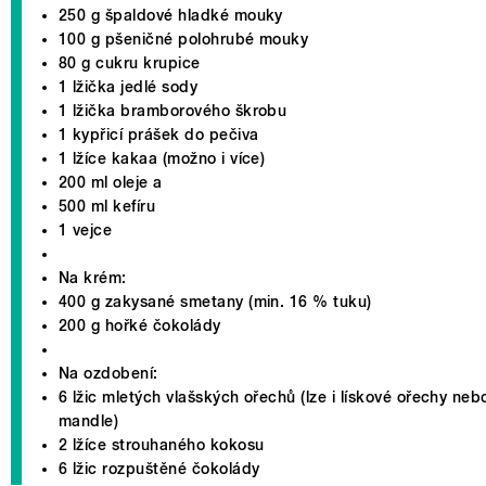
250 g špaldové hladké mouky
100 g pšeničné polohrubé mouky
80 g cukru krupice
1 lžička jedlé sody
1 lžička bramborového škrobu
1 kypřicí prášek do pečiva
1 lžíce kakaa (možno i více)
200 ml oleje a
500 ml kefíru
1 vejce
Na krém:
400 g zakysané smetany (min. 16 % tuku)
200 g hořké čokolády
Na ozdobení:
6 lžic mletých vlašských ořechů (lze i lískové ořechy neb
mandle)
2 lžíce strouhaného kokosu
6 lžic rozpuštěné čokolády