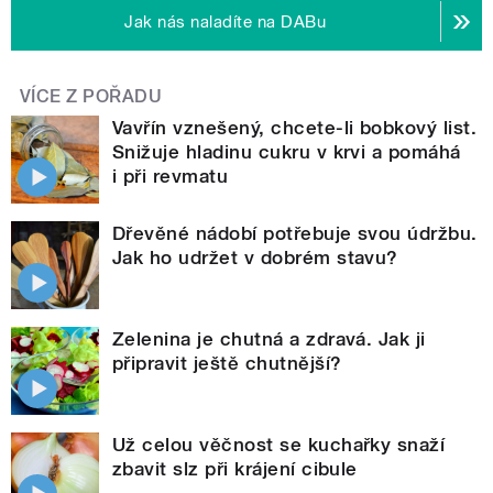
Jak nás naladíte na DABu
VÍCE Z POŘADU
Vavřín vznešený, chcete-li bobkový list.
Snižuje hladinu cukru v krvi a pomáhá
i při revmatu
Dřevěné nádobí potřebuje svou údržbu.
Jak ho udržet v dobrém stavu?
Zelenina je chutná a zdravá. Jak ji
připravit ještě chutnější?
Už celou věčnost se kuchařky snaží
zbavit slz při krájení cibule