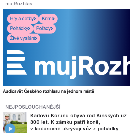
mujRozhlas
Hry a četby
Krimi
Pohádky
Pořady
Živé vysílání
Audiosvět Českého rozhlasu na jednom místě
NEJPOSLOUCHANĚJŠÍ
Karlovu Korunu obývá rod Kinských už
300 let. K zámku patří koně,
v kočárovně ukrývají vůz z pohádky