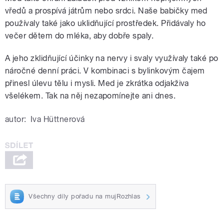
vředů a prospívá játrům nebo srdci. Naše babičky med
používaly také jako uklidňující prostředek. Přidávaly ho
večer dětem do mléka, aby dobře spaly.
A jeho zklidňující účinky na nervy i svaly využívaly také po
náročné denní práci. V kombinaci s bylinkovým čajem
přinesl úlevu tělu i mysli. Med je zkrátka odjakživa
všelékem. Tak na něj nezapomínejte ani dnes.
autor:
Iva Hüttnerová
Všechny díly pořadu na mujRozhlas