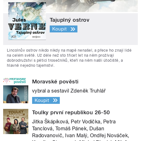
Tajuplný ostrov
Koupit
Lincolnův ostrov nikdo nikdy na mapě nenašel, a přece ho znají lidé
na celém světě. Už déle než sto třicet let na něm prožívají
dobrodružství s pěticí trosečníků, kteří na něm našli útočiště, a
hlavně nejedno tajemství.
Moravské pověsti
vybral a sestavil Zdeněk Truhlář
Koupit
Toulky první republikou 26-50
Jitka Škápíková, Petr Vodička, Petra
Tanclová, Tomáš Pánek, Dušan
Radovanovič, Ivan Malý, Ondřej Nováček,