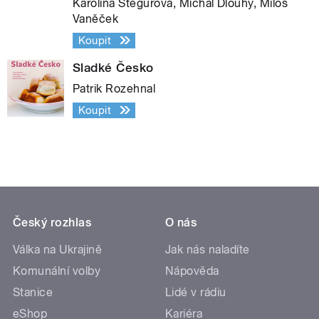
Karolína Stegurová, Michal Dlouhý, Miloš
Vaněček
Koupit
Sladké Česko
Patrik Rozehnal
Koupit
Český rozhlas
O nás
Válka na Ukrajině
Jak nás naladíte
Komunální volby
Nápověda
Stanice
Lidé v rádiu
eShop
Kariéra