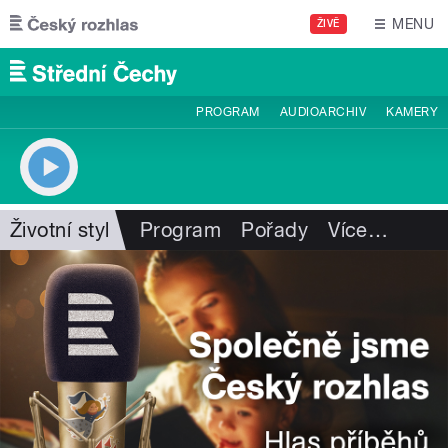
Přejít k hlavnímu obsahu
MENU
ŽIVĚ
PROGRAM
AUDIOARCHIV
KAMERY
Životní styl
Program
Pořady
Více
…