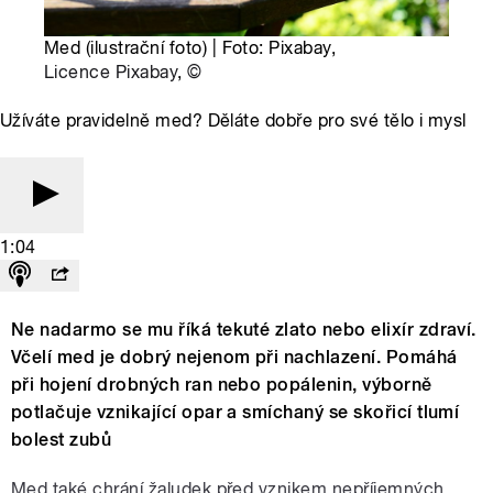
Med (ilustrační foto) | Foto: Pixabay,
Licence Pixabay
,
©
Užíváte pravidelně med? Děláte dobře pro své tělo i mysl
1:04
Ne nadarmo se mu říká tekuté zlato nebo elixír zdraví.
Včelí med je dobrý nejenom při nachlazení. Pomáhá
při hojení drobných ran nebo popálenin, výborně
potlačuje vznikající opar a smíchaný se skořicí tlumí
bolest zubů
Med také chrání žaludek před vznikem nepříjemných