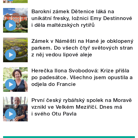
Barokní zámek Dětenice láká na
unikátní fresky, ložnici Emy Destinnové
i děla maltézských rytířů
Zámek v Náměšti na Hané je obklopený
parkem. Do všech čtyř světových stran
z něj vedou lipové aleje
Herečka Ilona Svobodová: Krize přišla
po padesátce. Všechno jsem opustila a
odjela do Francie
První český rybářský spolek na Moravě
vznikl ve Velkém Meziříčí. Dnes má
i svého Otu Pavla