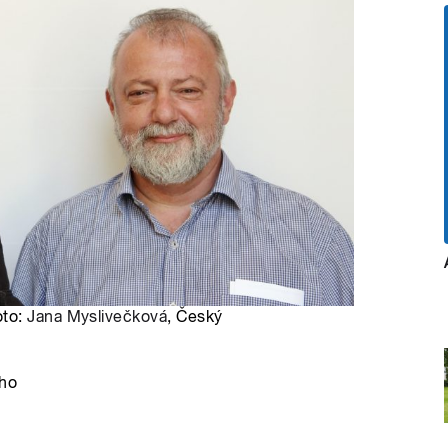
oto:
Jana Myslivečková
, Český
ho