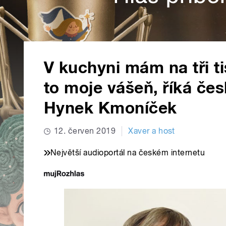
V kuchyni mám na tři t
to moje vášeň, říká če
Hynek Kmoníček
12. červen 2019
Xaver a host
Největší audioportál na českém internetu