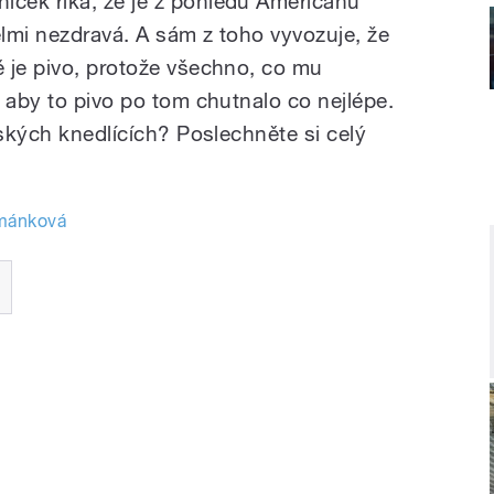
ček říká, že je z pohledu Američanů
elmi nezdravá. A sám z toho vyvozuje, že
 je pivo, protože všechno, co mu
 aby to pivo po tom chutnalo co nejlépe.
eských knedlících? Poslechněte si celý
mánková