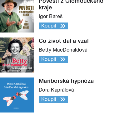
Pověsti z Olomouckého
kraje
Igor Bareš
Koupit
Co život dal a vzal
Betty MacDonaldová
Koupit
Mariborská hypnóza
Dora Kaprálová
Koupit