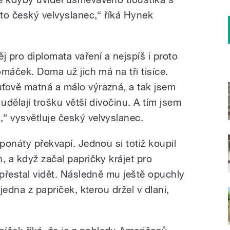
 to český velvyslanec,“ říká Hynek
j pro diplomata vaření a nejspíš i proto
omáček. Doma už jich má na tři tisíce.
ťově matná a málo výrazná, a tak jsem
 udělají trošku větší divočinu. A tím jsem
“ vysvětluje český velvyslanec.
xponáty překvapí. Jednou si totiž koupil
, a když začal papričky krájet pro
 přestal vidět. Následně mu ještě opuchly
 jedna z papriček, kterou držel v dlani,