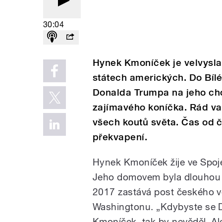
30:04
Hynek Kmoníček je velvysl
státech amerických. Do Bíl
Donalda Trumpa na jeho ch
zajímavého koníčka. Rád vař
všech koutů světa. Čas od 
překvapení.
Hynek Kmoníček žije ve Spoje
Jeho domovem byla dlouhou 
2017 zastává post českého ve
Washingtonu. „Kdybyste se D
Kmoníček, tak by nevěděl. Al