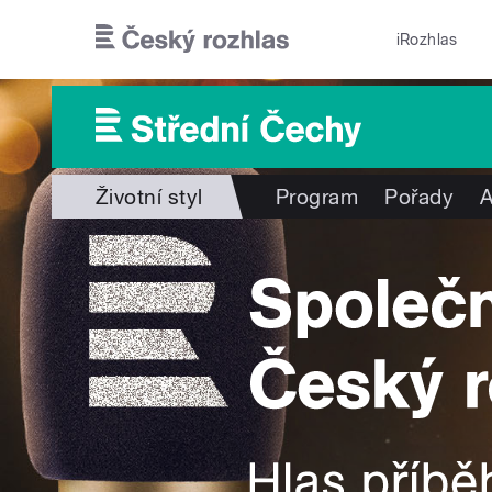
Přejít k hlavnímu obsahu
iRozhlas
Životní styl
Program
Pořady
A