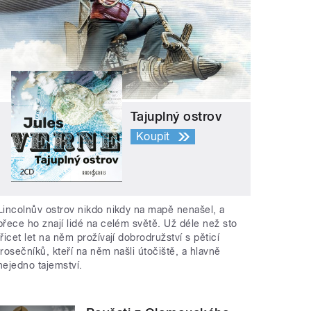
Tajuplný ostrov
Koupit
Lincolnův ostrov nikdo nikdy na mapě nenašel, a
přece ho znají lidé na celém světě. Už déle než sto
třicet let na něm prožívají dobrodružství s pěticí
trosečníků, kteří na něm našli útočiště, a hlavně
nejedno tajemství.