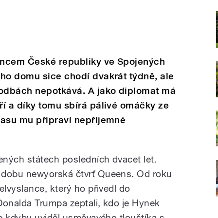
ancem České republiky ve Spojených
ého domu sice chodí dvakrát týdně, ale
odbách nepotkává. A jako diplomat má
í a díky tomu sbírá pálivé omáčky ze
času mu připraví nepříjemné
ných státech posledních dvacet let.
dobu newyorská čtvrť Queens. Od roku
lvyslance, který ho přivedl do
onalda Trumpa zeptali, kdo je Hynek
e kdyby uviděl usměvavého tlouštíka s