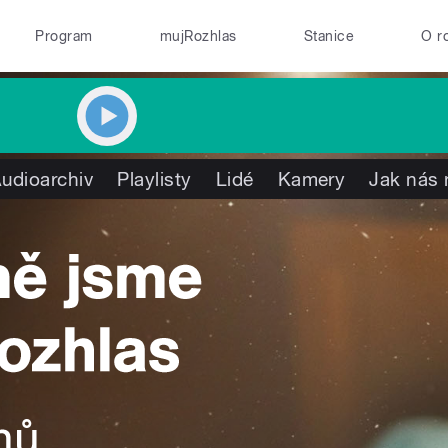
Program
mujRozhlas
Stanice
O r
udioarchiv
Playlisty
Lidé
Kamery
Jak nás 