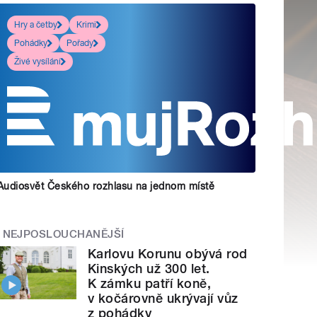
Hry a četby
Krimi
Pohádky
Pořady
Živé vysílání
Audiosvět Českého rozhlasu na jednom místě
NEJPOSLOUCHANĚJŠÍ
Karlovu Korunu obývá rod
Kinských už 300 let.
K zámku patří koně,
v kočárovně ukrývají vůz
z pohádky