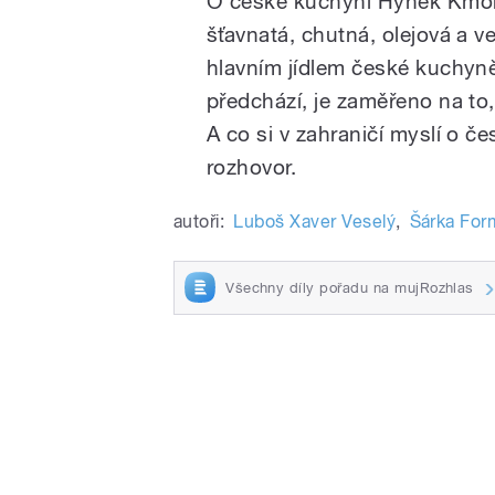
O české kuchyni Hynek Kmoní
šťavnatá, chutná, olejová a v
hlavním jídlem české kuchyně
předchází, je zaměřeno na to,
A co si v zahraničí myslí o č
rozhovor.
autoři:
Luboš Xaver Veselý
,
Šárka For
Všechny díly pořadu na mujRozhlas