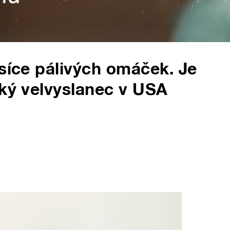
isíce pálivých omáček. Je
ský velvyslanec v USA