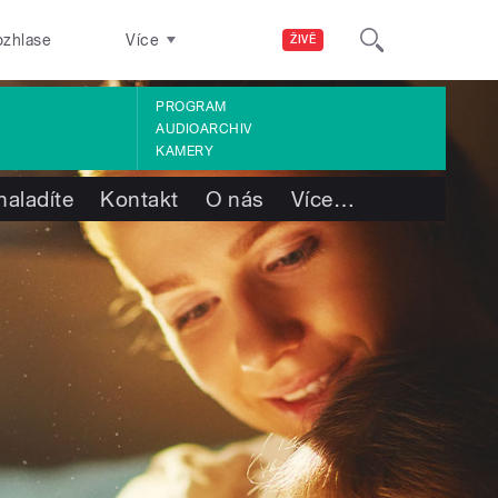
ozhlase
Více
ŽIVĚ
PROGRAM
AUDIOARCHIV
KAMERY
naladíte
Kontakt
O nás
Více
…