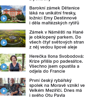
Barokní zámek Dětenice
láká na unikátní fresky,
ložnici Emy Destinnové
i děla maltézských rytířů
Zámek v Náměšti na Hané
je obklopený parkem. Do
všech čtyř světových stran
z něj vedou lipové aleje
Herečka Ilona Svobodová:
Krize přišla po padesátce.
Všechno jsem opustila a
odjela do Francie
První český rybářský
spolek na Moravě vznikl ve
Velkém Meziříčí. Dnes má
i svého Otu Pavla