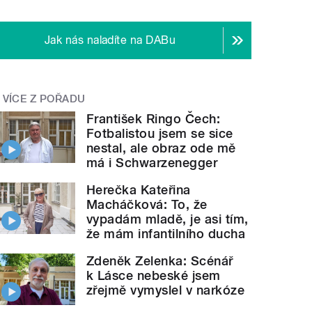
Jak nás naladíte na DABu
VÍCE Z POŘADU
František Ringo Čech:
Fotbalistou jsem se sice
nestal, ale obraz ode mě
má i Schwarzenegger
Herečka Kateřina
Macháčková: To, že
vypadám mladě, je asi tím,
že mám infantilního ducha
Zdeněk Zelenka: Scénář
k Lásce nebeské jsem
zřejmě vymyslel v narkóze