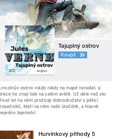
Tajuplný ostrov
Koupit
Lincolnův ostrov nikdo nikdy na mapě nenašel, a
přece ho znají lidé na celém světě. Už déle než sto
třicet let na něm prožívají dobrodružství s pěticí
trosečníků, kteří na něm našli útočiště, a hlavně
nejedno tajemství.
Hurvínkovy příhody 5