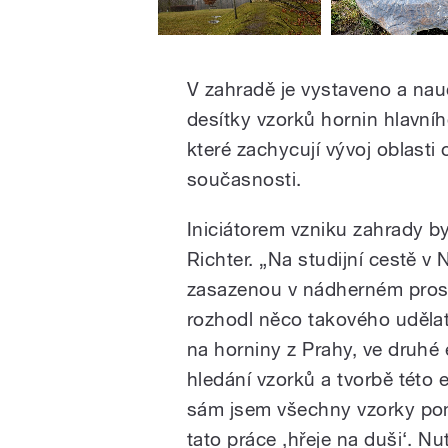
V zahradě je vystaveno a n
desítky vzorků hornin hlavní
které zachycují vývoj oblasti
současnosti.
Iniciátorem vzniku zahrady b
Richter. „Na studijní cestě v
zasazenou v nádherném prostř
rozhodl něco takového udělat 
na horniny z Prahy, ve druhé 
hledání vzorků a tvorbě této
sám jsem všechny vzorky po
tato práce ‚hřeje na duši‘. N