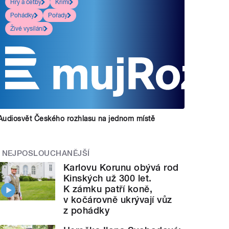
Hry a četby
Krimi
Pohádky
Pořady
Živé vysílání
Audiosvět Českého rozhlasu na jednom místě
NEJPOSLOUCHANĚJŠÍ
Karlovu Korunu obývá rod
Kinských už 300 let.
K zámku patří koně,
v kočárovně ukrývají vůz
z pohádky