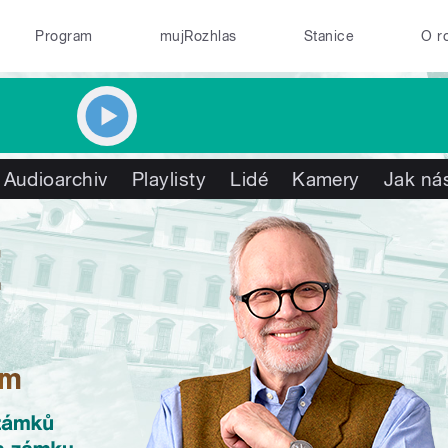
Program
mujRozhlas
Stanice
O r
Audioarchiv
Playlisty
Lidé
Kamery
Jak nás