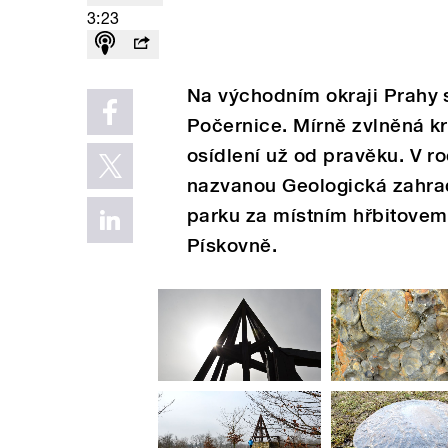
3:23
Na východním okraji Prahy 
Počernice. Mírně zvlněná kr
osídlení už od pravěku. V r
nazvanou Geologická zahra
parku za místním hřbitovem
Pískovně.