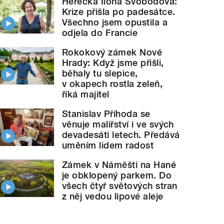
Herečka Ilona Svobodová:
Krize přišla po padesátce.
Všechno jsem opustila a
odjela do Francie
Rokokový zámek Nové
Hrady: Když jsme přišli,
běhaly tu slepice,
v okapech rostla zeleň,
říká majitel
Stanislav Příhoda se
věnuje malířství i ve svých
devadesáti letech. Předává
uměním lidem radost
Zámek v Náměšti na Hané
je obklopený parkem. Do
všech čtyř světových stran
z něj vedou lipové aleje