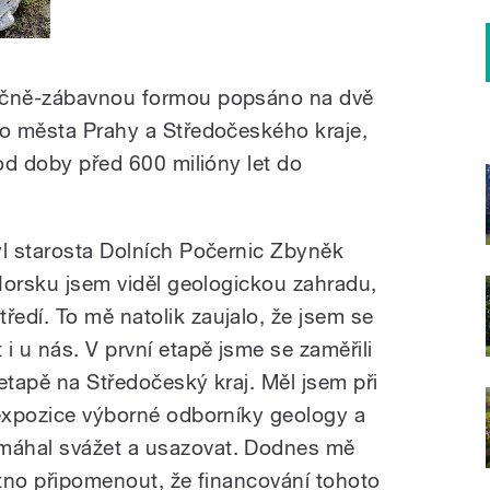
aučně-zábavnou formou popsáno na dvě
ho města Prahy a Středočeského kraje,
 od doby před 600 milióny let do
yl starosta Dolních Počernic Zbyněk
 Norsku jsem viděl geologickou zahradu,
edí. To mě natolik zaujalo, že jsem se
i u nás. V první etapě jsme se zaměřili
etapě na Středočeský kraj. Měl jsem při
 expozice výborné odborníky geology a
máhal svážet a usazovat. Dodnes mě
utno připomenout, že financování tohoto