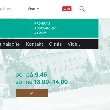
ozhlase
Více
ŽIVĚ
PROGRAM
AUDIOARCHIV
KAMERY
 naladíte
Kontakt
O nás
Více
…