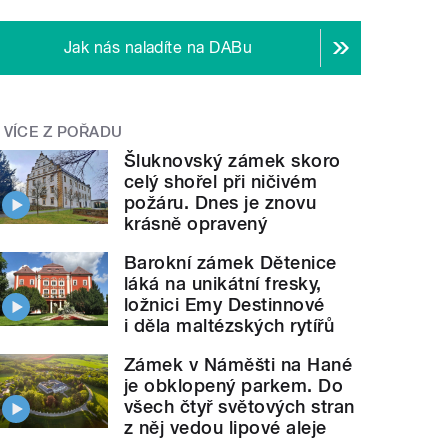
Jak nás naladíte na DABu
VÍCE Z POŘADU
Šluknovský zámek skoro
celý shořel při ničivém
požáru. Dnes je znovu
krásně opravený
Barokní zámek Dětenice
láká na unikátní fresky,
ložnici Emy Destinnové
i děla maltézských rytířů
Zámek v Náměšti na Hané
je obklopený parkem. Do
všech čtyř světových stran
z něj vedou lipové aleje