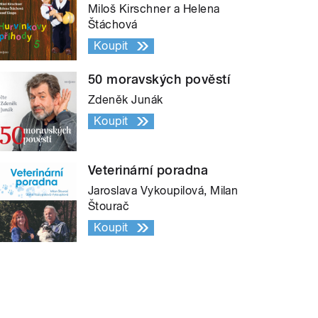
Miloš Kirschner a Helena
Štáchová
Koupit
50 moravských pověstí
Zdeněk Junák
Koupit
Veterinární poradna
Jaroslava Vykoupilová, Milan
Štourač
Koupit