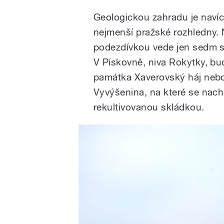
Geologickou zahradu je navíc 
nejmenší pražské rozhledny. 
podezdívkou vede jen sedm sc
V Pískovně, niva Rokytky, bu
památka Xaverovský háj nebo 
Vyvýšenina, na které se nachá
rekultivovanou skládkou.