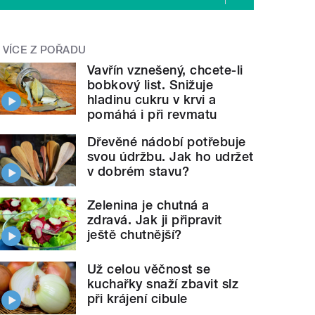
VÍCE Z POŘADU
Vavřín vznešený, chcete-li
bobkový list. Snižuje
hladinu cukru v krvi a
pomáhá i při revmatu
Dřevěné nádobí potřebuje
svou údržbu. Jak ho udržet
v dobrém stavu?
Zelenina je chutná a
zdravá. Jak ji připravit
ještě chutnější?
Už celou věčnost se
kuchařky snaží zbavit slz
při krájení cibule