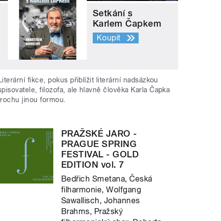
Setkání s
Karlem Čapkem
Koupit
Literární fikce, pokus přiblížit literární nadsázkou
spisovatele, filozofa, ale hlavně člověka Karla Čapka
trochu jinou formou.
PRAŽSKÉ JARO -
PRAGUE SPRING
FESTIVAL - GOLD
EDITION vol. 7
Bedřich Smetana, Česká
filharmonie, Wolfgang
Sawallisch, Johannes
Brahms, Pražský