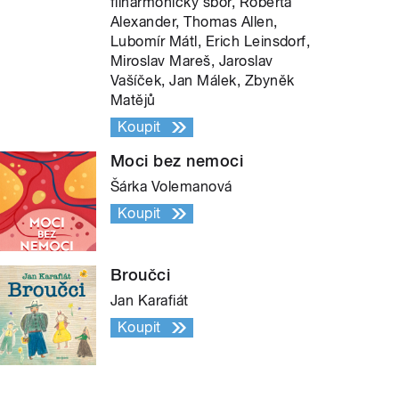
filharmonický sbor, Roberta
Alexander, Thomas Allen,
Lubomír Mátl, Erich Leinsdorf,
Miroslav Mareš, Jaroslav
Vašíček, Jan Málek, Zbyněk
Matějů
Koupit
Moci bez nemoci
Šárka Volemanová
Koupit
Broučci
Jan Karafiát
Koupit