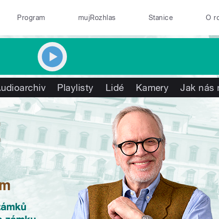
Program
mujRozhlas
Stanice
O r
udioarchiv
Playlisty
Lidé
Kamery
Jak nás 