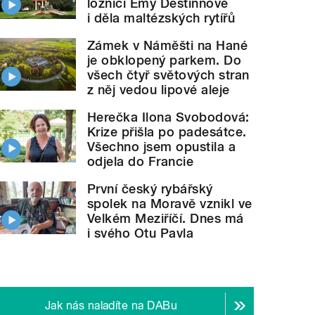
ložnici Emy Destinnové
i děla maltézských rytířů
Zámek v Náměšti na Hané
je obklopený parkem. Do
všech čtyř světových stran
z něj vedou lipové aleje
Herečka Ilona Svobodová:
Krize přišla po padesátce.
Všechno jsem opustila a
odjela do Francie
První český rybářský
spolek na Moravě vznikl ve
Velkém Meziříčí. Dnes má
i svého Otu Pavla
Jak nás naladíte na DABu