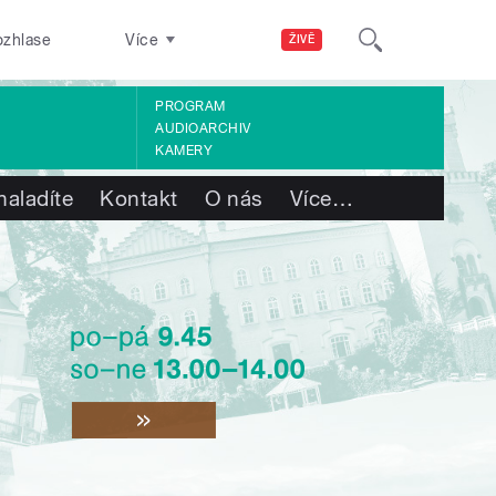
ozhlase
Více
ŽIVĚ
PROGRAM
AUDIOARCHIV
KAMERY
naladíte
Kontakt
O nás
Více
…