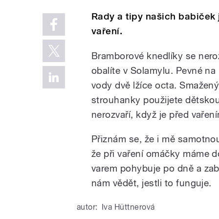
Rady a tipy našich babiček 
vaření.
Bramborové knedlíky se neroz
obalíte v Solamylu. Pevné na
vody dvě lžíce octa. Smažený
strouhanky použijete dětskou 
nerozvaří, když je před vaře
Přiznám se, že i mě samotnou 
že při vaření omáčky máme do
varem pohybuje po dně a zabrá
nám vědět, jestli to funguje.
autor:
Iva Hüttnerová