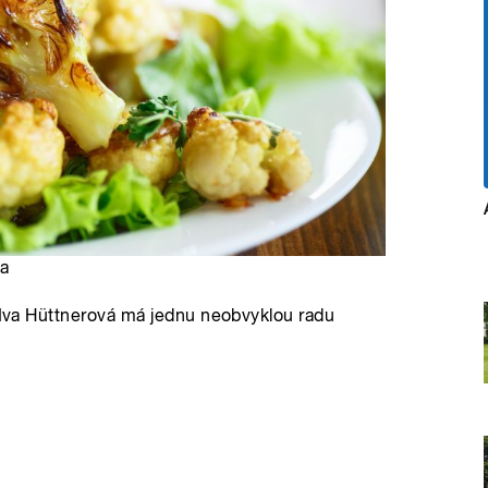
ia
a Iva Hüttnerová má jednu neobvyklou radu