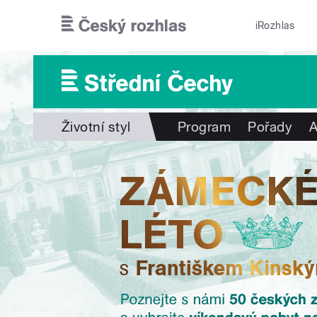
Přejít k hlavnímu obsahu
iRozhlas
Životní styl
Program
Pořady
A