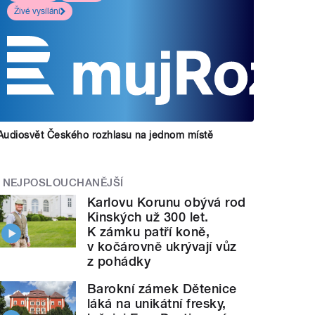
Živé vysílání
Audiosvět Českého rozhlasu na jednom místě
NEJPOSLOUCHANĚJŠÍ
Karlovu Korunu obývá rod
Kinských už 300 let.
K zámku patří koně,
v kočárovně ukrývají vůz
z pohádky
Barokní zámek Dětenice
láká na unikátní fresky,