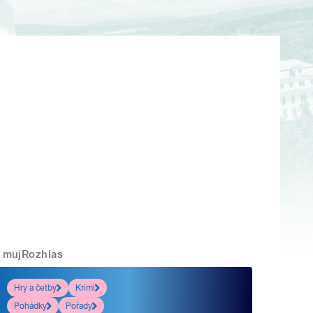
mujRozhlas
Hry a četby
Krimi
Pohádky
Pořady