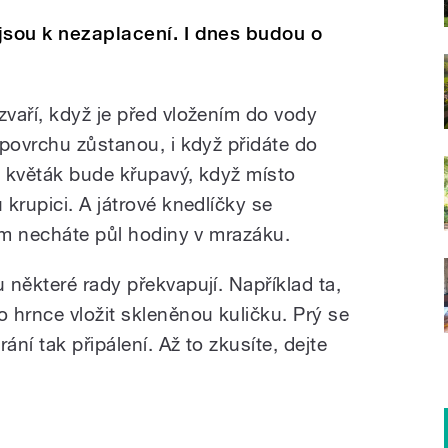
jsou k nezaplacení. I dnes budou o
vaří, když je před vložením do vody
 povrchu zůstanou, i když přidáte do
 květák bude křupavý, když místo
krupici. A játrové knedlíčky se
ním necháte půl hodiny v mrazáku.
některé rady překvapují. Například ta,
 hrnce vložit skleněnou kuličku. Prý se
ní tak připálení. Až to zkusíte, dejte