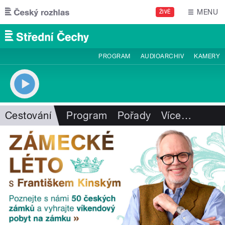
Přejít k hlavnímu obsahu
MENU
ŽIVĚ
PROGRAM
AUDIOARCHIV
KAMERY
Cestování
Program
Pořady
Více
…