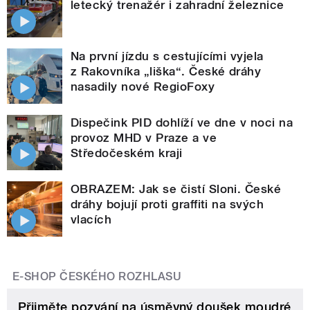
letecký trenažér i zahradní železnice
Na první jízdu s cestujícími vyjela
z Rakovníka „liška“. České dráhy
nasadily nové RegioFoxy
Dispečink PID dohlíží ve dne v noci na
provoz MHD v Praze a ve
Středočeském kraji
OBRAZEM: Jak se čistí Sloni. České
dráhy bojují proti graffiti na svých
vlacích
E-SHOP ČESKÉHO ROZHLASU
Přijměte pozvání na úsměvný doušek moudré