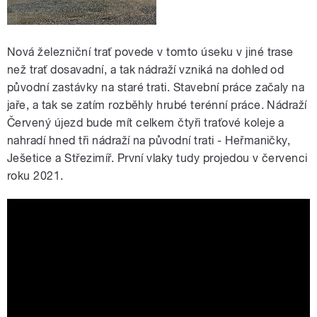
Nová železniční trať povede v tomto úseku v jiné trase
než trať dosavadní, a tak nádraží vzniká na dohled od
původní zastávky na staré trati. Stavební práce začaly na
jaře, a tak se zatím rozběhly hrubé terénní práce. Nádraží
Červený újezd bude mít celkem čtyři traťové koleje a
nahradí hned tři nádraží na původní trati - Heřmaničky,
Ješetice a Střezimíř. První vlaky tudy projedou v červenci
roku 2021.
Ve středních Čechách vyrůstá nové
nádraží