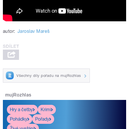
autor:
Jaroslav Mareš
Všechny díly pořadu na mujRozhlas
mujRozhlas
Hry a četby
Krimi
Pohádky
Pořady
Živé vysílání