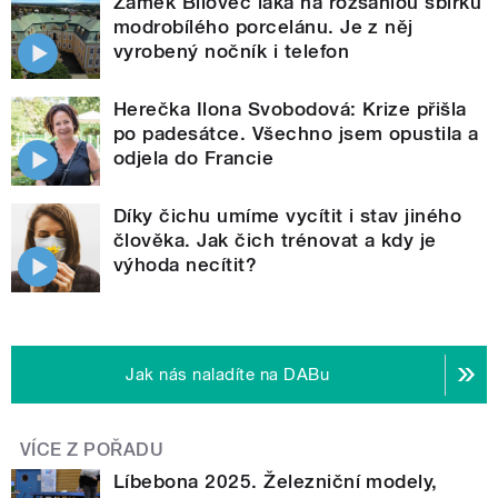
Zámek Bílovec láká na rozsáhlou sbírku
modrobílého porcelánu. Je z něj
vyrobený nočník i telefon
Herečka Ilona Svobodová: Krize přišla
po padesátce. Všechno jsem opustila a
odjela do Francie
Díky čichu umíme vycítit i stav jiného
člověka. Jak čich trénovat a kdy je
výhoda necítit?
Jak nás naladíte na DABu
VÍCE Z POŘADU
Líbebona 2025. Železniční modely,