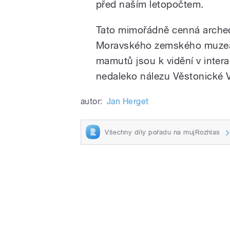
před naším letopočtem.
Tato mimořádně cenná archeo
Moravského zemského muzea.
mamutů jsou k vidění v intera
nedaleko nálezu Věstonické 
autor:
Jan Herget
Všechny díly pořadu na mujRozhlas