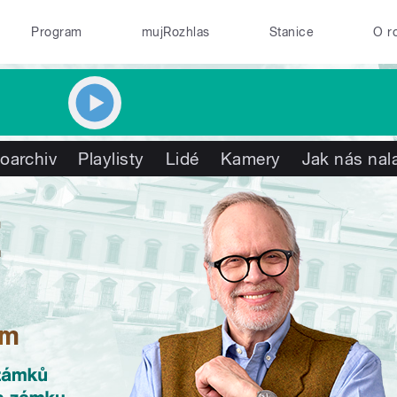
Program
mujRozhlas
Stanice
O r
oarchiv
Playlisty
Lidé
Kamery
Jak nás nal