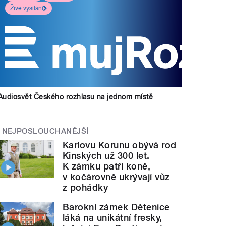
Živé vysílání
Audiosvět Českého rozhlasu na jednom místě
NEJPOSLOUCHANĚJŠÍ
Karlovu Korunu obývá rod
Kinských už 300 let.
K zámku patří koně,
v kočárovně ukrývají vůz
z pohádky
Barokní zámek Dětenice
láká na unikátní fresky,