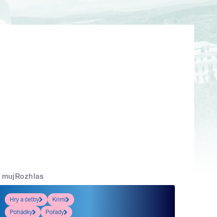
mujRozhlas
Hry a četby
Krimi
Pohádky
Pořady