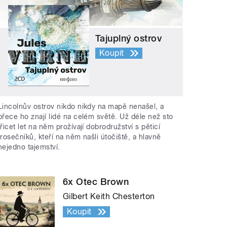
Tajuplný ostrov
Koupit
Lincolnův ostrov nikdo nikdy na mapě nenašel, a
přece ho znají lidé na celém světě. Už déle než sto
třicet let na něm prožívají dobrodružství s pěticí
trosečníků, kteří na něm našli útočiště, a hlavně
nejedno tajemství.
6x Otec Brown
Gilbert Keith Chesterton
Koupit