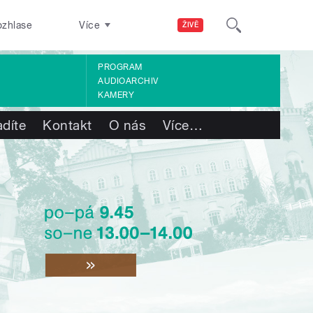
ozhlase
Více
ŽIVĚ
PROGRAM
AUDIOARCHIV
KAMERY
adíte
Kontakt
O nás
Více
…