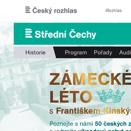
Přejít k hlavnímu obsahu
iRozhlas
Historie
Program
Pořady
Audi