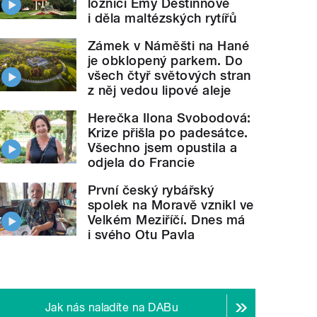
ložnici Emy Destinnové
i děla maltézských rytířů
Zámek v Náměšti na Hané
je obklopený parkem. Do
všech čtyř světových stran
z něj vedou lipové aleje
Herečka Ilona Svobodová:
Krize přišla po padesátce.
Všechno jsem opustila a
odjela do Francie
První český rybářský
spolek na Moravě vznikl ve
Velkém Meziříčí. Dnes má
i svého Otu Pavla
Jak nás naladíte na DABu