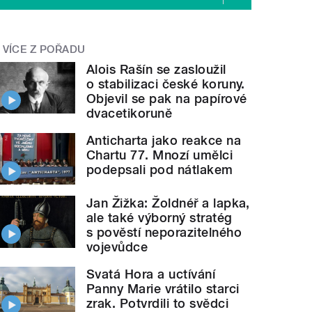
VÍCE Z POŘADU
Alois Rašín se zasloužil
o stabilizaci české koruny.
Objevil se pak na papírové
dvacetikoruně
Anticharta jako reakce na
Chartu 77. Mnozí umělci
podepsali pod nátlakem
Jan Žižka: Žoldnéř a lapka,
ale také výborný stratég
s pověstí neporazitelného
vojevůdce
Svatá Hora a uctívání
Panny Marie vrátilo starci
zrak. Potvrdili to svědci