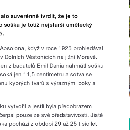
lo suverénně tvrdit, že je to
o soška je totiž nejstarší umělecký
ě.
a Absolona, když v roce 1925 prohledával
v Dolních Věstonicích na jižní Moravě.
eden z badatelů Emil Dania nahmátl sošku
ysoká jen 11,5 centimetru a sotva se
enu kyprých tvarů s výraznými boky a
u vytvořil a jestli byla předobrazem
 čerpal pouze ze své představivosti. Jisté
áska pochází z období 29 až 25 tisíc let