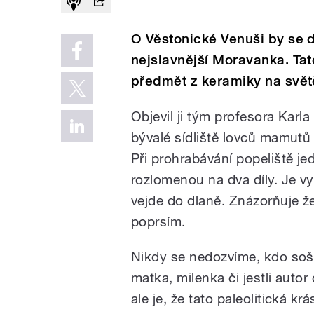
O Věstonické Venuši by se da
nejslavnější Moravanka. Tat
předmět z keramiky na svět
Objevil ji tým profesora Karl
bývalé sídliště lovců mamutů 
Při prohrabávání popeliště j
rozlomenou na dva díly. Je v
vejde do dlaně. Znázorňuje ž
poprsím.
Nikdy se nedozvíme, kdo sošk
matka, milenka či jestli autor
ale je, že tato paleolitická kr