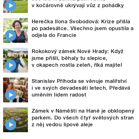
v kočárovně ukrývají vůz z pohádky
Herečka Ilona Svobodová: Krize přišla
po padesátce. Všechno jsem opustila a
odjela do Francie
Rokokový zámek Nové Hrady: Když
jsme přišli, běhaly tu slepice,
v okapech rostla zeleň, říká majitel
Stanislav Příhoda se věnuje malířství
i ve svých devadesáti letech. Předává
uměním lidem radost
Zámek v Náměšti na Hané je obklopený
parkem. Do všech čtyř světových stran
z něj vedou lipové aleje