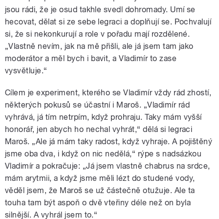
jsou rádi, že je osud takhle svedl dohromady. Umí se
hecovat, dělat si ze sebe legraci a doplňují se. Pochvalují
si, že si nekonkurují a role v pořadu mají rozdělené.
„Vlastně nevím, jak na mě přišli, ale já jsem tam jako
moderátor a měl bych i bavit, a Vladimír to zase
vysvětluje.“
Cílem je experiment, kterého se Vladimír vždy rád zhostí,
některých pokusů se účastní i Maroš. „Vladimír rád
vyhrává, já tím netrpím, když prohraju. Taky mám vyšší
honorář, jen abych ho nechal vyhrát,“ dělá si legraci
Maroš. „Ale já mám taky radost, když vyhraje. A pojištěný
jsme oba dva, i když on nic nedělá,“ rýpe s nadsázkou
Vladimír a pokračuje: „Já jsem vlastně chabrus na srdce,
mám arytmii, a když jsme měli lézt do studené vody,
věděl jsem, že Maroš se už částečně otužuje. Ale ta
touha tam být aspoň o dvě vteřiny déle než on byla
silnější. A vyhrál jsem to.“