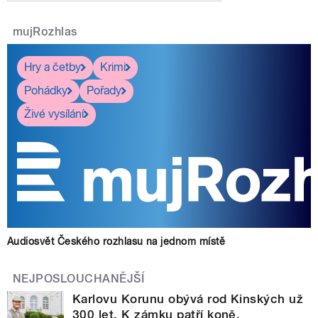
mujRozhlas
Hry a četby
Krimi
Pohádky
Pořady
Živé vysílání
Audiosvět Českého rozhlasu na jednom místě
NEJPOSLOUCHANĚJŠÍ
Karlovu Korunu obývá rod Kinských už
300 let. K zámku patří koně,