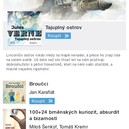
Tajuplný ostrov
Koupit
Lincolnův ostrov nikdo nikdy na mapě nenašel, a přece ho znají lidé
na celém světě. Už déle než sto třicet let na něm prožívají
dobrodružství s pěticí trosečníků, kteří na něm našli útočiště, a
hlavně nejedno tajemství.
Broučci
Jan Karafiát
Koupit
100+24 brněnských kuriozit, absurdit
a bizarností
Miloš Šenkýř, Tomáš Kremr