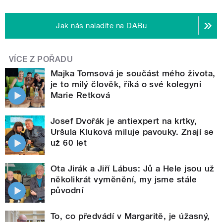
Jak nás naladíte na DABu
VÍCE Z POŘADU
Majka Tomsová je součást mého života,
je to milý člověk, říká o své kolegyni
Marie Retková
Josef Dvořák je antiexpert na krtky,
Uršula Kluková miluje pavouky. Znají se
už 60 let
Ota Jirák a Jiří Lábus: Jů a Hele jsou už
několikrát vyměnění, my jsme stále
původní
To, co předvádí v Margaritě, je úžasný,