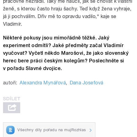
pracovně nezradil. Taky mě naučil, jak se chovat k vlastní
ženě, s kterou často hraju šachy. Teď když žena vyhraje,
já ji pochválím. Dřív mě to opravdu vadilo,“ kaje se
Vladimír.
Některé pokusy jsou mimořádně těžké. Jaký
experiment odmítli? Jaké předměty začal Vladimír
vyučovat? Vyčetl někdo Marošovi, že jako slovenský
herec bere práci českým kolegům? Poslechněte si
v pořadu Slavné dvojice.
autoři:
Alexandra Mynářová
,
Dana Josefová
Všechny díly pořadu na mujRozhlas