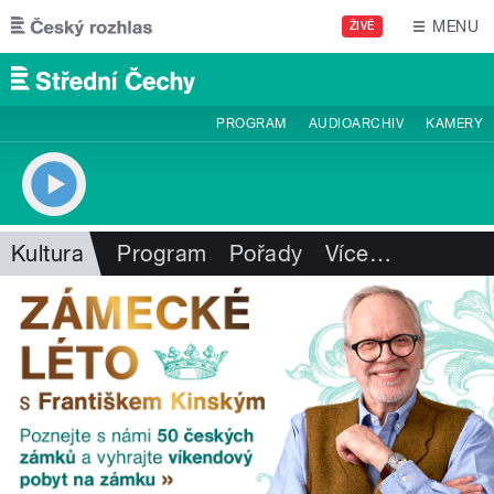
Přejít k hlavnímu obsahu
MENU
ŽIVĚ
PROGRAM
AUDIOARCHIV
KAMERY
Kultura
Program
Pořady
Více
…