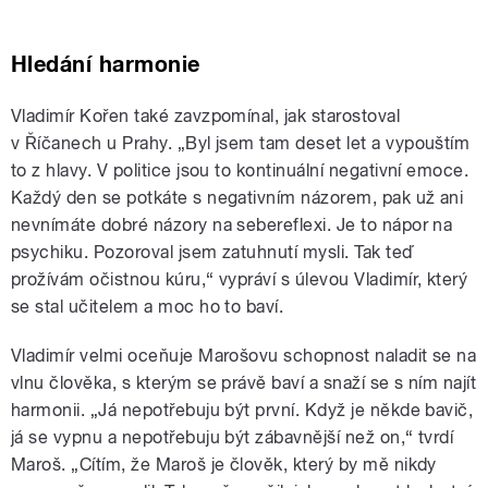
Hledání harmonie
Vladimír Kořen také zavzpomínal, jak starostoval
v Říčanech u Prahy. „Byl jsem tam deset let a vypouštím
to z hlavy. V politice jsou to kontinuální negativní emoce.
Každý den se potkáte s negativním názorem, pak už ani
nevnímáte dobré názory na sebereflexi. Je to nápor na
psychiku. Pozoroval jsem zatuhnutí mysli. Tak teď
prožívám očistnou kúru,“ vypráví s úlevou Vladimír, který
se stal učitelem a moc ho to baví.
Vladimír velmi oceňuje Marošovu schopnost naladit se na
vlnu člověka, s kterým se právě baví a snaží se s ním najít
harmonii. „Já nepotřebuju být první. Když je někde bavič,
já se vypnu a nepotřebuju být zábavnější než on,“ tvrdí
Maroš. „Cítím, že Maroš je člověk, který by mě nikdy