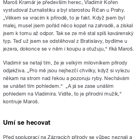
Maroš Kramár je především herec, Vladimír Kořen
vystudoval žurnalistiku a byl starostou Říčan u Prahy.
„Věkem se vracím k přírodě, to je fakt. Když jsem byl
malej, musel jsem pořád něco kopat na zahradě, a získal
jsem k tomu až odpor. Tak se ze mě stal spíš kavárenský
typ. Teď už jsem se odstěhoval z Bratislavy, bydlíme u
jezera, dokonce se v něm i koupu a otužuju,“ říká Maroš.
Vladimír se netají tím, že je velkým milovníkem přírody
odjakživa. „Pro mě jsou nejhezčí chvilky, když si vylezu
někam na strom nad řekou a pozoruju ryby. Nechávám
se unášet tím pohledem.“ „A já se zase unáším
pohledem na Vladimíra. Vidíte, to je přírodní mužík,“
kontruje Maroš.
Umí se hecovat
Před spoluprací na Zázracích přírody se vůbec neznali a