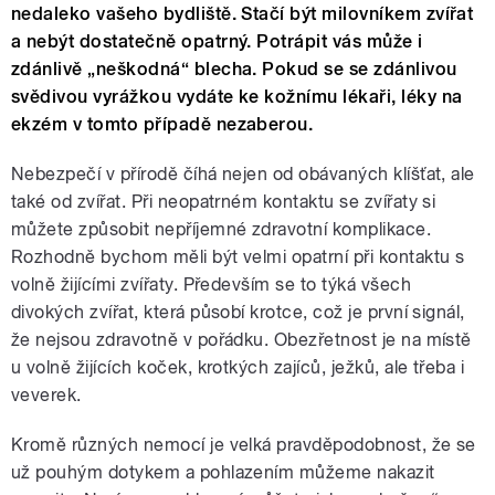
nedaleko vašeho bydliště. Stačí být milovníkem zvířat
a nebýt dostatečně opatrný. Potrápit vás může i
zdánlivě „neškodná“ blecha. Pokud se se zdánlivou
svědivou vyrážkou vydáte ke kožnímu lékaři, léky na
ekzém v tomto případě nezaberou.
Nebezpečí v přírodě číhá nejen od obávaných klíšťat, ale
také od zvířat. Při neopatrném kontaktu se zvířaty si
můžete způsobit nepříjemné zdravotní komplikace.
Rozhodně bychom měli být velmi opatrní při kontaktu s
volně žijícími zvířaty. Především se to týká všech
divokých zvířat, která působí krotce, což je první signál,
že nejsou zdravotně v pořádku. Obezřetnost je na místě
u volně žijících koček, krotkých zajíců, ježků, ale třeba i
veverek.
Kromě různých nemocí je velká pravděpodobnost, že se
už pouhým dotykem a pohlazením můžeme nakazit