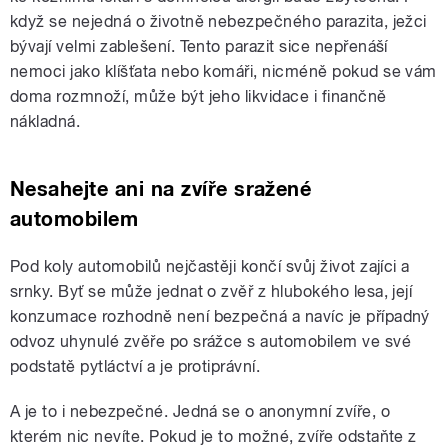
když se nejedná o životně nebezpečného parazita, ježci
bývají velmi zablešení. Tento parazit sice nepřenáší
nemoci jako klíšťata nebo komáři, nicméně pokud se vám
doma rozmnoží, může být jeho likvidace i finančně
nákladná.
Nesahejte ani na zvíře sražené
automobilem
Pod koly automobilů nejčastěji končí svůj život zajíci a
srnky. Byť se může jednat o zvěř z hlubokého lesa, její
konzumace rozhodně není bezpečná a navíc je případný
odvoz uhynulé zvěře po srážce s automobilem ve své
podstatě pytláctví a je protiprávní.
A je to i nebezpečné. Jedná se o anonymní zvíře, o
kterém nic nevíte. Pokud je to možné, zvíře odstaňte z