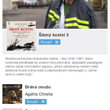
Šikmý kostel 3
Koupit
Románová kronika ztraceného města - léta 1945–1961. Karin
Lednická předkládá do značné míry převratný, dosavadní paradigma
měnící obraz hornického regionu, jehož zahlazenou historii stále
překrývá tlustá vrstva mýtů a zakořeněných stereotypů o „černé
zemi a rudém kraji“.
Brána osudu
Agatha Christie
Koupit