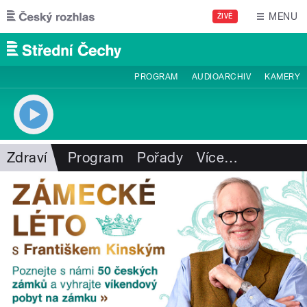
Přejít k hlavnímu obsahu
MENU
ŽIVĚ
PROGRAM
AUDIOARCHIV
KAMERY
Zdraví
Program
Pořady
Více
…