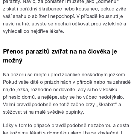
parazity. Navíc, za pohlazení můžete jako „odměnu“
získat i pořádný škrábanec nebo kousanec, pokud zvíře
vaší snahu o sblížení nepochopí. V případě kousnutí je
navíc nutné, abyste se nechali očkovat proti vzteklině a
vyhledali do nejdříve lékaře.
Přenos parazitů zvířat na na člověka je
možný
Na pozoru se mějte i před zdánlivě neškodným ježkem.
Pokud vaše dítě o prázdninách v přírodě nebo na zahradě
najde ježka, rozhodně nedovolte, aby si ho v košíku
přineslo domů, a nejlépe, aby se ho vůbec nedotýkalo.
Velmi pravděpodobně se totiž začne brzy „škrábat“ a
stěžovat si na malé svědivé pupínky.
Léky v tomto případě pravděpodobně nezaberou a cesta
ke kožnímu lékaři s domnělou alergií bude zbytečná. I