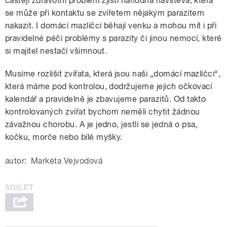
častěji zdravotní problém zjistí náhodná návštěva, která
se může při kontaktu se zvířetem nějakým parazitem
nakazit. I domácí mazlíčci běhají venku a mohou mít i při
pravidelné péči problémy s parazity či jinou nemocí, které
si majitel nestačí všimnout.
Musíme rozlišit zvířata, která jsou naši „domácí mazlíčci“,
která máme pod kontrolou, dodržujeme jejich očkovací
kalendář a pravidelně je zbavujeme parazitů. Od takto
kontrolovaných zvířat bychom neměli chytit žádnou
závažnou chorobu. A je jedno, jestli se jedná o psa,
kočku, morče nebo bílé myšky.
autor:
Markéta Vejvodová