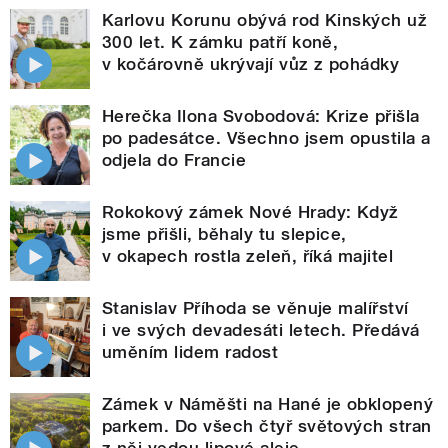
Karlovu Korunu obývá rod Kinských už
300 let. K zámku patří koně,
v kočárovně ukrývají vůz z pohádky
Herečka Ilona Svobodová: Krize přišla
po padesátce. Všechno jsem opustila a
odjela do Francie
Rokokový zámek Nové Hrady: Když
jsme přišli, běhaly tu slepice,
v okapech rostla zeleň, říká majitel
Stanislav Příhoda se věnuje malířství
i ve svých devadesáti letech. Předává
uměním lidem radost
Zámek v Náměšti na Hané je obklopený
parkem. Do všech čtyř světových stran
z něj vedou lipové aleje