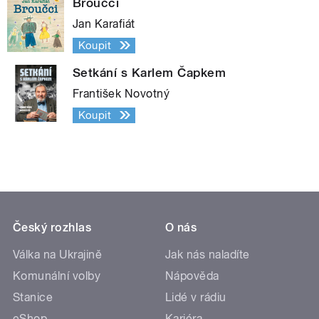
Broučci
Jan Karafiát
Koupit
Setkání s Karlem Čapkem
František Novotný
Koupit
Český rozhlas
O nás
Válka na Ukrajině
Jak nás naladíte
Komunální volby
Nápověda
Stanice
Lidé v rádiu
eShop
Kariéra