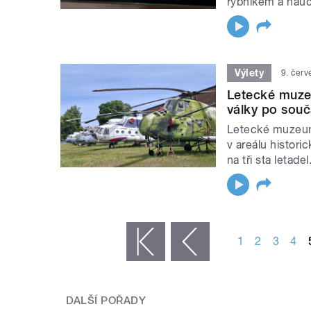
rybníkem a nauč
Výlety
9. čer
Letecké muzeu
války po souč
Letecké muzeum 
v areálu histori
na tři sta letade
STRÁNKY
1
2
3
4
« první
‹ předchozí
DALŠÍ POŘADY