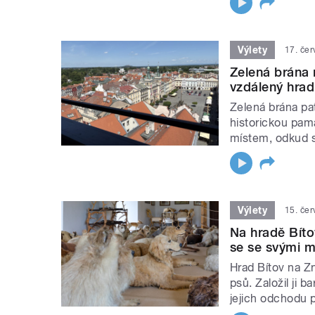
Výlety
17. če
Zelená brána n
vzdálený hrad
Zelená brána pa
historickou pam
místem, odkud se
Výlety
15. če
Na hradě Bíto
se se svými m
Hrad Bítov na Z
psů. Založil ji 
jejich odchodu p