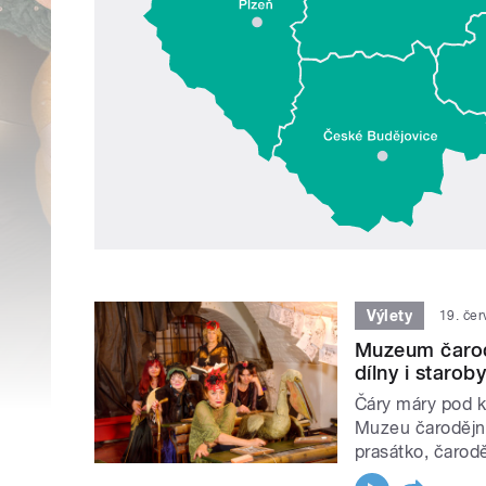
Výlety
19. če
Muzeum čarod
dílny i starob
Čáry máry pod k
Muzeu čarodějnic
prasátko, čaroděj