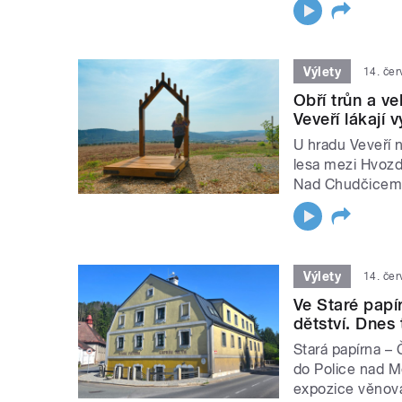
Výlety
14. če
Obří trůn a v
Veveří lákají v
U hradu Veveří n
lesa mezi Hvozd
Nad Chudčicemi
Výlety
14. če
Ve Staré papí
dětství. Dnes 
Stará papírna – 
do Police nad Me
expozice věno