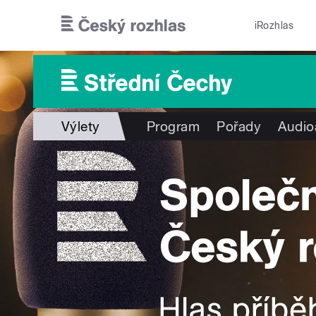
Přejít k hlavnímu obsahu
iRozhlas
Výlety
Program
Pořady
Audio