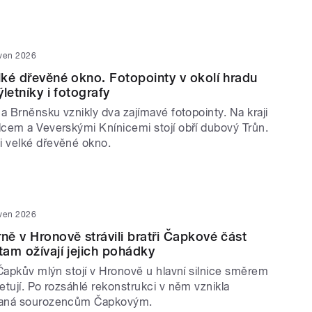
rven 2026
elké dřevěné okno. Fotopointy v okolí hradu
ýletníky i fotografy
a Brněnsku vznikly dva zajímavé fotopointy. Na kraji
cem a Veverskými Knínicemi stojí obří dubový Trůn.
 velké dřevěné okno.
rven 2026
rně v Hronově strávili bratři Čapkové část
tam ožívají jejich pohádky
Čapkův mlýn stojí v Hronově u hlavní silnice směrem
tují. Po rozsáhlé rekonstrukci v něm vznikla
vaná sourozencům Čapkovým.