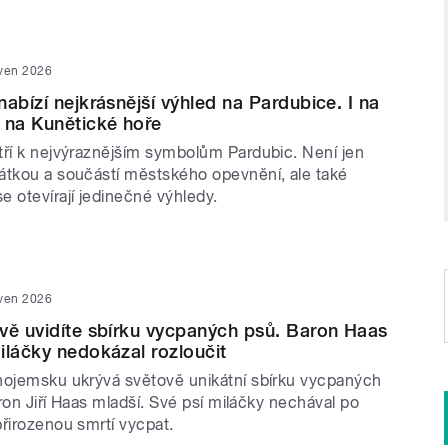
rven 2026
abízí nejkrásnější výhled na Pardubice. I na
 na Kunětické hoře
tří k nejvýraznějším symbolům Pardubic. Není jen
átkou a součástí městského opevnění, ale také
 otevírají jedinečné výhledy.
rven 2026
vě uvidíte sbírku vycpaných psů. Baron Haas
iláčky nedokázal rozloučit
nojemsku ukrývá světově unikátní sbírku vycpaných
baron Jiří Haas mladší. Své psí miláčky nechával po
řirozenou smrtí vycpat.