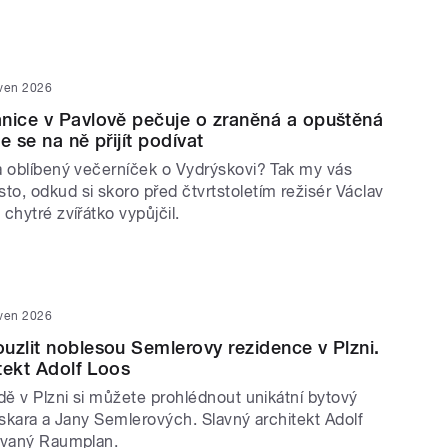
rven 2026
nice v Pavlově pečuje o zraněná a opuštěná
e se na ně přijít podívat
a oblíbený večerníček o Vydrýskovi? Tak my vás
o, odkud si skoro před čtvrtstoletím režisér Václav
chytré zvířátko vypůjčil.
rven 2026
uzlit noblesou Semlerovy rezidence v Plzni.
itekt Adolf Loos
dě v Plzni si můžete prohlédnout unikátní bytový
Oskara a Jany Semlerových. Slavný architekt Adolf
zvaný Raumplan.