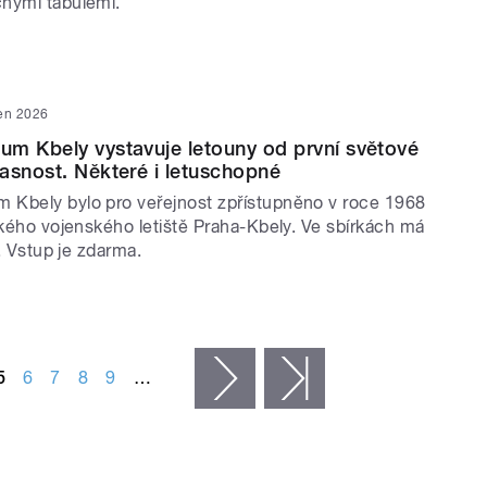
nými tabulemi.
ven 2026
m Kbely vystavuje letouny od první světové
asnost. Některé i letuschopné
Kbely bylo pro veřejnost zpřístupněno v roce 1968
ckého vojenského letiště Praha-Kbely. Ve sbírkách má
l. Vstup je zdarma.
5
6
7
8
9
…
následující ›
poslední »