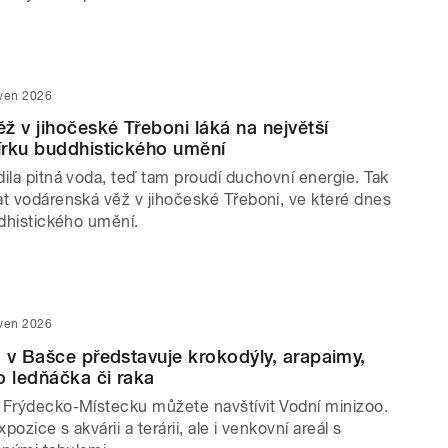
rven 2026
ž v jihočeské Třeboni láká na největší
írku buddhistického umění
ila pitná voda, teď tam proudí duchovní energie. Tak
at vodárenská věž v jihočeské Třeboni, ve které dnes
ddhistického umění.
rven 2026
 v Bašce představuje krokodýly, arapaimy,
o ledňáčka či raka
 Frýdecko-Místecku můžete navštívit Vodní minizoo.
xpozice s akvárii a terárii, ale i venkovní areál s