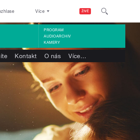
ozhlase
Více
ŽIVĚ
PROGRAM
AUDIOARCHIV
KAMERY
íte
Kontakt
O nás
Více
…