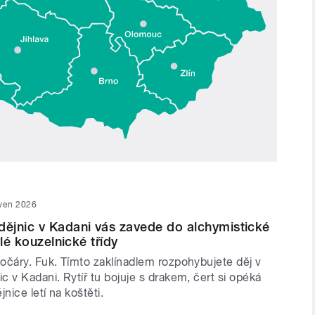
rven 2026
ějnic v Kadani vás zavede do alchymistické
ylé kouzelnické třídy
očáry. Fuk. Tímto zaklínadlem rozpohybujete děj v
 v Kadani. Rytíř tu bojuje s drakem, čert si opéká
nice letí na koštěti.