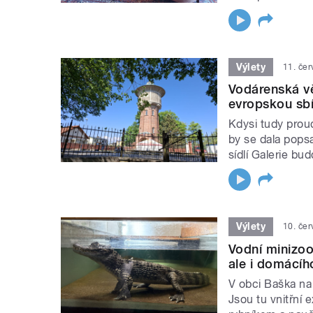
Výlety
11. če
Vodárenská vě
evropskou sb
Kdysi tudy proud
by se dala pops
sídlí Galerie bu
Výlety
10. če
Vodní minizoo
ale i domácíh
V obci Baška na
Jsou tu vnitřní e