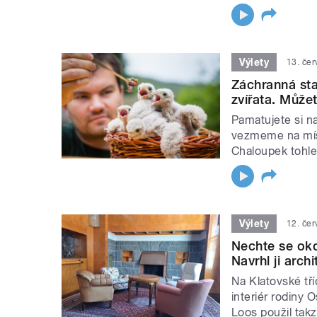
Výlety
13. če
Záchranná sta
zvířata. Můžet
Pamatujete si n
vezmeme na míst
Chaloupek tohle 
Výlety
12. če
Nechte se oko
Navrhl ji arch
Na Klatovské tří
interiér rodiny 
Loos použil tak