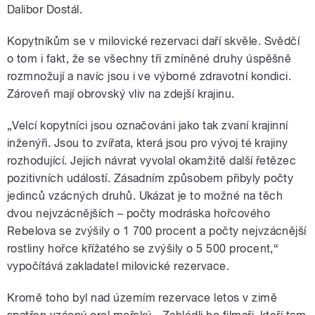
Dalibor Dostál.
Kopytníkům se v milovické rezervaci daří skvěle. Svědčí
o tom i fakt, že se všechny tři zmíněné druhy úspěšně
rozmnožují a navíc jsou i ve výborné zdravotní kondici.
Zároveň mají obrovský vliv na zdejší krajinu.
„Velcí kopytníci jsou označováni jako tak zvaní krajinní
inženýři. Jsou to zvířata, která jsou pro vývoj té krajiny
rozhodující. Jejich návrat vyvolal okamžitě další řetězec
pozitivních událostí. Zásadním způsobem přibyly počty
jedinců vzácných druhů. Ukázat je to možné na těch
dvou nejvzácnějších – počty modráska hořcového
Rebelova se zvýšily o 1 700 procent a počty nejvzácnější
rostliny hořce křížatého se zvýšily o 5 500 procent,“
vypočítává zakladatel milovické rezervace.
Kromě toho byl nad územím rezervace letos v zimě