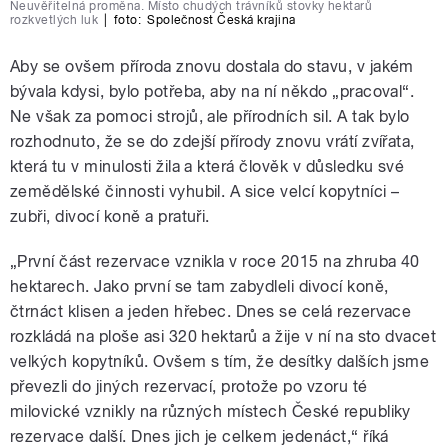
Neuvěřitelná proměna. Místo chudých trávníků stovky hektarů
rozkvetlých luk
|
foto:
Společnost Česká krajina
Aby se ovšem příroda znovu dostala do stavu, v jakém
bývala kdysi, bylo potřeba, aby na ní někdo „pracoval“.
Ne však za pomoci strojů, ale přírodních sil. A tak bylo
rozhodnuto, že se do zdejší přírody znovu vrátí zvířata,
která tu v minulosti žila a která člověk v důsledku své
zemědělské činnosti vyhubil. A sice velcí kopytníci –
zubři, divocí koně a pratuři.
„První část rezervace vznikla v roce 2015 na zhruba 40
hektarech. Jako první se tam zabydleli divocí koně,
čtrnáct klisen a jeden hřebec. Dnes se celá rezervace
rozkládá na ploše asi 320 hektarů a žije v ní na sto dvacet
velkých kopytníků. Ovšem s tím, že desítky dalších jsme
převezli do jiných rezervací, protože po vzoru té
milovické vznikly na různých místech České republiky
rezervace další. Dnes jich je celkem jedenáct,“ říká