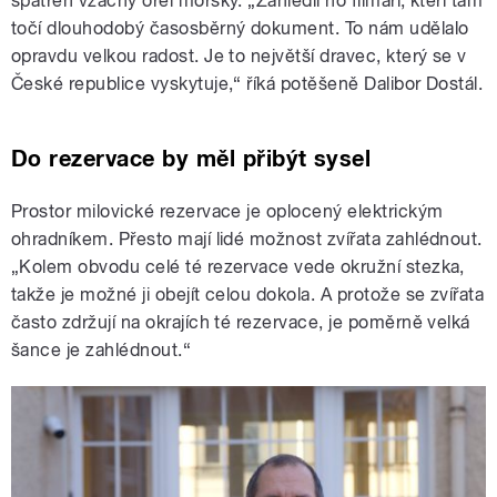
spatřen vzácný orel mořský. „Zahlédli ho filmaři, kteří tam
točí dlouhodobý časosběrný dokument. To nám udělalo
opravdu velkou radost. Je to největší dravec, který se v
České republice vyskytuje,“ říká potěšeně Dalibor Dostál.
Do rezervace by měl přibýt sysel
Prostor milovické rezervace je oplocený elektrickým
ohradníkem. Přesto mají lidé možnost zvířata zahlédnout.
„Kolem obvodu celé té rezervace vede okružní stezka,
takže je možné ji obejít celou dokola. A protože se zvířata
často zdržují na okrajích té rezervace, je poměrně velká
šance je zahlédnout.“