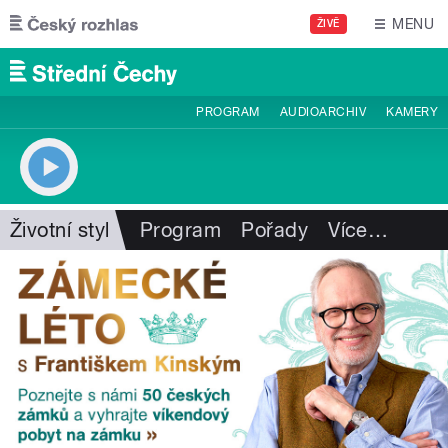
Přejít k hlavnímu obsahu
MENU
ŽIVĚ
PROGRAM
AUDIOARCHIV
KAMERY
Životní styl
Program
Pořady
Více
…