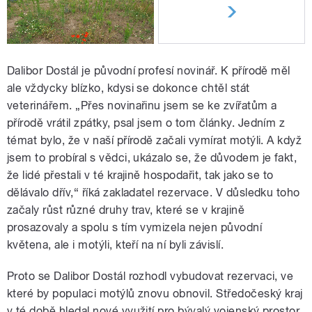
Dalibor Dostál je původní profesí novinář. K přírodě měl
ale vždycky blízko, kdysi se dokonce chtěl stát
veterinářem. „Přes novinařinu jsem se ke zvířatům a
přírodě vrátil zpátky, psal jsem o tom články. Jedním z
témat bylo, že v naší přírodě začali vymírat motýli. A když
jsem to probíral s vědci, ukázalo se, že důvodem je fakt,
že lidé přestali v té krajině hospodařit, tak jako se to
dělávalo dřív,“ říká zakladatel rezervace. V důsledku toho
začaly růst různé druhy trav, které se v krajině
prosazovaly a spolu s tím vymizela nejen původní
květena, ale i motýli, kteří na ní byli závislí.
Proto se Dalibor Dostál rozhodl vybudovat rezervaci, ve
které by populaci motýlů znovu obnovil. Středočeský kraj
v té době hledal nové využití pro bývalý vojenský prostor