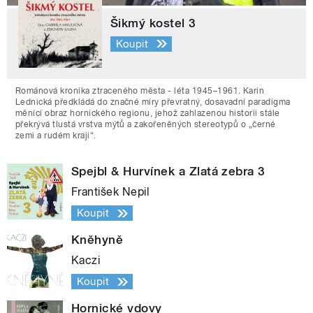
Šikmý kostel 3
Koupit
Románová kronika ztraceného města - léta 1945–1961. Karin
Lednická předkládá do značné míry převratný, dosavadní paradigma
měnící obraz hornického regionu, jehož zahlazenou historii stále
překrývá tlustá vrstva mýtů a zakořeněných stereotypů o „černé
zemi a rudém kraji“.
Spejbl & Hurvínek a Zlatá zebra 3
František Nepil
Koupit
Kněhyně
Kaczi
Koupit
Hornické vdovy