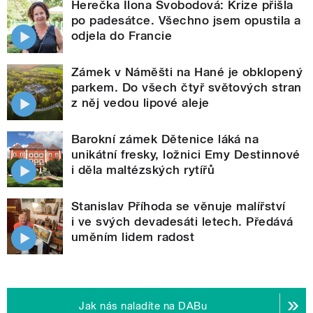
Herečka Ilona Svobodová: Krize přišla
po padesátce. Všechno jsem opustila a
odjela do Francie
Zámek v Náměšti na Hané je obklopený
parkem. Do všech čtyř světových stran
z něj vedou lipové aleje
Barokní zámek Dětenice láká na
unikátní fresky, ložnici Emy Destinnové
i děla maltézských rytířů
Stanislav Příhoda se věnuje malířství
i ve svých devadesáti letech. Předává
uměním lidem radost
Jak nás naladíte na DABu