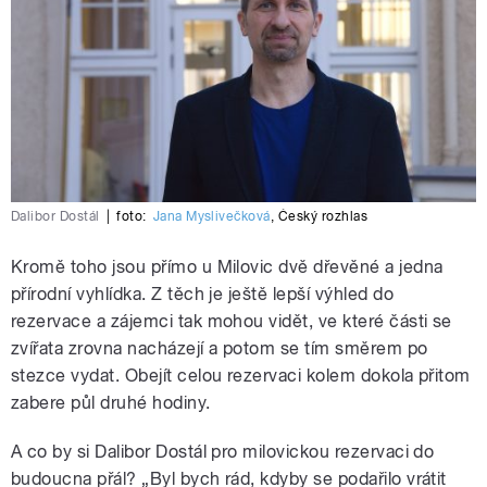
Dalibor Dostál
|
foto:
Jana Myslivečková
,
Český rozhlas
Kromě toho jsou přímo u Milovic dvě dřevěné a jedna
přírodní vyhlídka. Z těch je ještě lepší výhled do
rezervace a zájemci tak mohou vidět, ve které části se
zvířata zrovna nacházejí a potom se tím směrem po
stezce vydat. Obejít celou rezervaci kolem dokola přitom
zabere půl druhé hodiny.
A co by si Dalibor Dostál pro milovickou rezervaci do
budoucna přál? „Byl bych rád, kdyby se podařilo vrátit