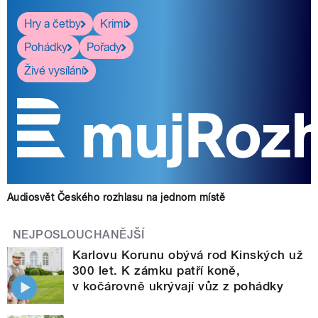
Hry a četby
Krimi
Pohádky
Pořady
Živé vysílání
Audiosvět Českého rozhlasu na jednom místě
NEJPOSLOUCHANĚJŠÍ
Karlovu Korunu obývá rod Kinských už
300 let. K zámku patří koně,
v kočárovně ukrývají vůz z pohádky