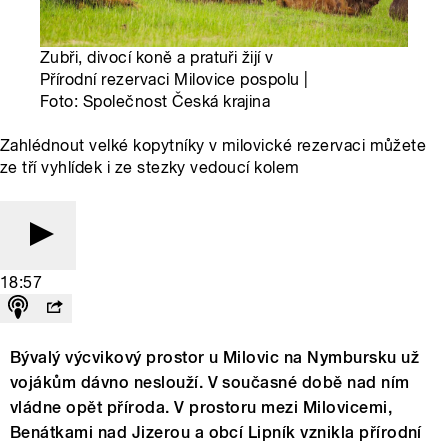
Zubři, divocí koně a pratuři žijí v
Přírodní rezervaci Milovice pospolu |
Foto: Společnost Česká krajina
Zahlédnout velké kopytníky v milovické rezervaci můžete
ze tří vyhlídek i ze stezky vedoucí kolem
18:57
Bývalý výcvikový prostor u Milovic na Nymbursku už
vojákům dávno neslouží. V současné době nad ním
vládne opět příroda. V prostoru mezi Milovicemi,
Benátkami nad Jizerou a obcí Lipník vznikla přírodní