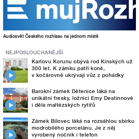
Audiosvět Českého rozhlasu na jednom místě
NEJPOSLOUCHANĚJŠÍ
Karlovu Korunu obývá rod Kinských už
300 let. K zámku patří koně,
v kočárovně ukrývají vůz z pohádky
Barokní zámek Dětenice láká na
unikátní fresky, ložnici Emy Destinnové
i děla maltézských rytířů
Zámek Bílovec láká na rozsáhlou sbírku
modrobílého porcelánu. Je z něj
vyrobený nočník i telefon