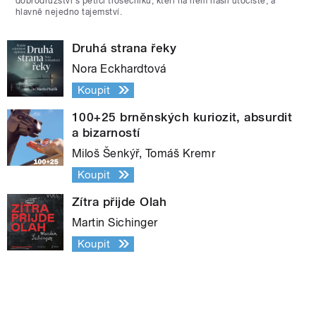
dobrodružství s pěticí trosečníků, kteří na něm našli útočiště, a
hlavně nejedno tajemství.
Druhá strana řeky
Nora Eckhardtová
Koupit
100+25 brněnských kuriozit, absurdit
a bizarností
Miloš Šenkýř, Tomáš Kremr
Koupit
Zítra přijde Olah
Martin Sichinger
Koupit