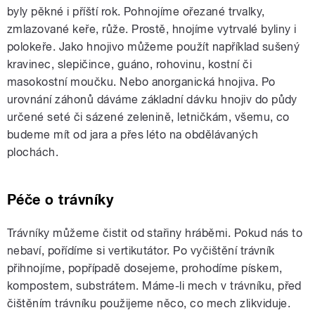
byly pěkné i příští rok. Pohnojíme ořezané trvalky,
zmlazované keře, růže. Prostě, hnojíme vytrvalé byliny i
polokeře. Jako hnojivo můžeme použít například sušený
kravinec, slepičince, guáno, rohovinu, kostní či
masokostní moučku. Nebo anorganická hnojiva. Po
urovnání záhonů dáváme základní dávku hnojiv do půdy
určené seté či sázené zelenině, letničkám, všemu, co
budeme mít od jara a přes léto na obdělávaných
plochách.
Péče o trávníky
Trávníky můžeme čistit od stařiny hráběmi. Pokud nás to
nebaví, pořídíme si vertikutátor. Po vyčištění trávník
přihnojíme, popřípadě dosejeme, prohodíme pískem,
kompostem, substrátem. Máme-li mech v trávníku, před
čištěním trávníku použijeme něco, co mech zlikviduje.