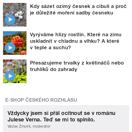
Kdy sázet ozimý česnek a cibuli a proč
je důležité moření sadby česneku
Vyrýváme hlízy rostlin. Které na zimu
uskladnit v chladnu a vlhku? A které
v teple a suchu?
Přesazujeme trvalky z květináčů nebo
truhlíků do zahrady
E-SHOP ČESKÉHO ROZHLASU
Vždycky jsem si přál ocitnout se v románu
Julese Verna. Teď se mi to splnilo.
Václav Žmolík, moderátor