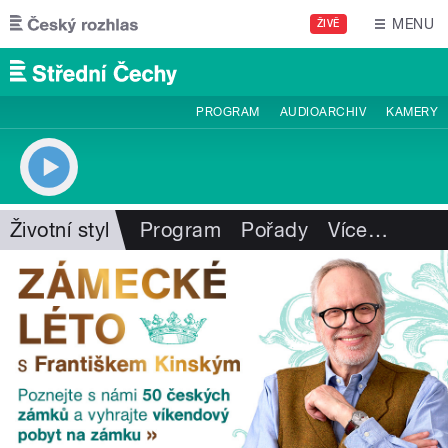
Přejít k hlavnímu obsahu
MENU
ŽIVĚ
PROGRAM
AUDIOARCHIV
KAMERY
Životní styl
Program
Pořady
Více
…