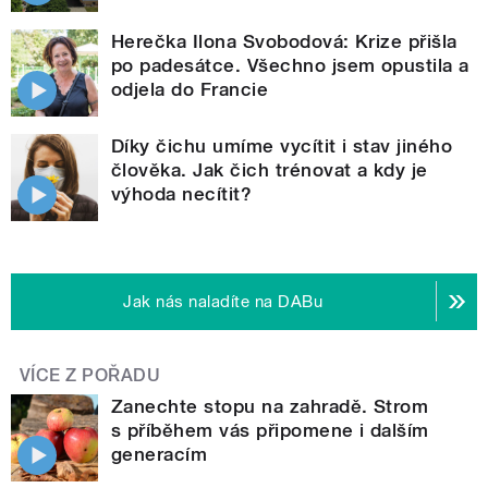
Herečka Ilona Svobodová: Krize přišla
po padesátce. Všechno jsem opustila a
odjela do Francie
Díky čichu umíme vycítit i stav jiného
člověka. Jak čich trénovat a kdy je
výhoda necítit?
Jak nás naladíte na DABu
VÍCE Z POŘADU
Zanechte stopu na zahradě. Strom
s příběhem vás připomene i dalším
generacím