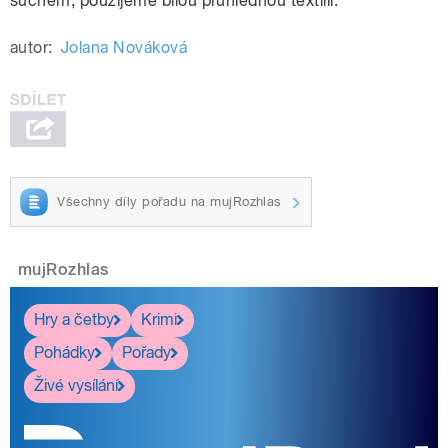
suchem, použijeme bílou průhlednou textilii.“
autor:
Jolana Nováková
Všechny díly pořadu na mujRozhlas
mujRozhlas
Hry a četby
Krimi
Pohádky
Pořady
Živé vysílání