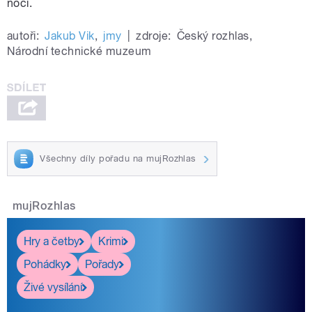
noci.
autoři:
Jakub Vik
,
jmy
|
zdroje:
Český rozhlas
,
Národní technické muzeum
Všechny díly pořadu na mujRozhlas
mujRozhlas
Hry a četby
Krimi
Pohádky
Pořady
Živé vysílání