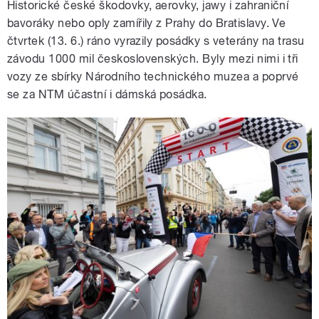
Historické české škodovky, aerovky, jawy i zahraniční
bavoráky nebo oply zamířily z Prahy do Bratislavy. Ve
čtvrtek (13. 6.) ráno vyrazily posádky s veterány na trasu
závodu 1000 mil československých. Byly mezi nimi i tři
vozy ze sbírky Národního technického muzea a poprvé
se za NTM účastní i dámská posádka.