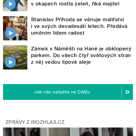
v okapech rostla zeleň, říká majitel
Stanislav Příhoda se věnuje malířství
i ve svých devadesáti letech. Předává
uměním lidem radost
Zámek v Náměšti na Hané je obklopený
parkem. Do všech čtyř světových stran
z něj vedou lipové aleje
Jak nás naladíte na DABu
ZPRÁVY Z IROZHLAS.CZ