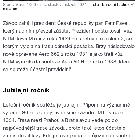
Start závodu 1000 mil československých 2024
|
foto:
Národní technické
muzeum
Závod zahájil prezident České republiky pan Petr Pavel,
který nad ním převzal záštitu. Prezident odstartoval i vůz
NTM Jawa Minor z roku 1939 se startovním číslem 2, se
kterým vyjela na trasu dámská posádka. Brzy následovalo
nově opravené Aero 662 z roku 1931 a jako třetí vůz
NTM vyrazilo do soutěže Aero 50 HP z roku 1938, které
se soutěže účastní pravidelně.
Jubilejní ročník
Letošní ročník soutěže je jubilejní. Připomíná významné
výročí – 90 let od nejslavnějšího závodu „Mílí“ v roce
1934. Trasa mezi Prahou a Bratislavou vede po co
nejpůvodnější trase závodu, proto také letos účastníci
zamíří do Jihlavy, kde je také jedna z průjezdních kontrol.