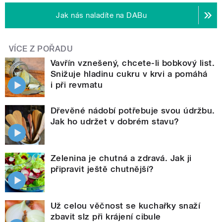
Jak nás naladíte na DABu
VÍCE Z POŘADU
Vavřín vznešený, chcete-li bobkový list.
Snižuje hladinu cukru v krvi a pomáhá
i při revmatu
Dřevěné nádobí potřebuje svou údržbu.
Jak ho udržet v dobrém stavu?
Zelenina je chutná a zdravá. Jak ji
připravit ještě chutnější?
Už celou věčnost se kuchařky snaží
zbavit slz při krájení cibule