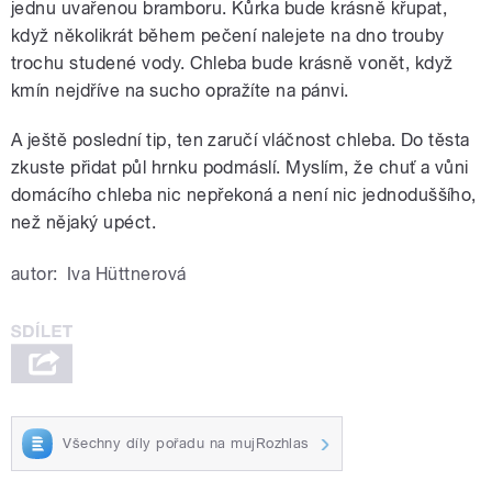
jednu uvařenou bramboru. Kůrka bude krásně křupat,
když několikrát během pečení nalejete na dno trouby
trochu studené vody. Chleba bude krásně vonět, když
kmín nejdříve na sucho opražíte na pánvi.
A ještě poslední tip, ten zaručí vláčnost chleba. Do těsta
zkuste přidat půl hrnku podmáslí. Myslím, že chuť a vůni
domácího chleba nic nepřekoná a není nic jednoduššího,
než nějaký upéct.
autor:
Iva Hüttnerová
Všechny díly pořadu na mujRozhlas