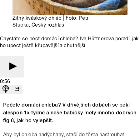
Žitný kváskový chléb | Foto:
Petr
Stupka
, Český rozhlas
Chystáte se péct domácí chleba? Iva Hüttnerová poradí, jak
ho upéct ještě křupavější a chutnější
0:56
Pečete domácí chleba? V dřívějších dobách se pekl
alespoň 1x týdně a naše babičky měly mnoho dobrých
fíglů, jak ho vylepšit.
Aby byl chleba nadýchaný, stačí do těsta nastrouhat