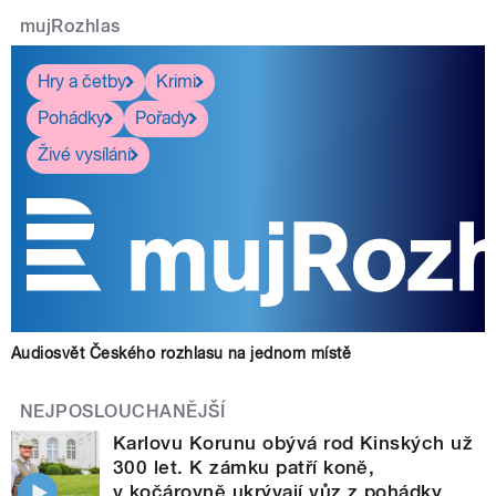
mujRozhlas
Hry a četby
Krimi
Pohádky
Pořady
Živé vysílání
Audiosvět Českého rozhlasu na jednom místě
NEJPOSLOUCHANĚJŠÍ
Karlovu Korunu obývá rod Kinských už
300 let. K zámku patří koně,
v kočárovně ukrývají vůz z pohádky