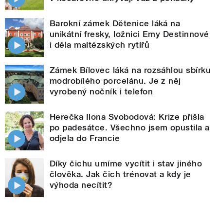
Barokní zámek Dětenice láká na
unikátní fresky, ložnici Emy Destinnové
i děla maltézských rytířů
Zámek Bílovec láká na rozsáhlou sbírku
modrobílého porcelánu. Je z něj
vyrobený nočník i telefon
Herečka Ilona Svobodová: Krize přišla
po padesátce. Všechno jsem opustila a
odjela do Francie
Díky čichu umíme vycítit i stav jiného
člověka. Jak čich trénovat a kdy je
výhoda necítit?