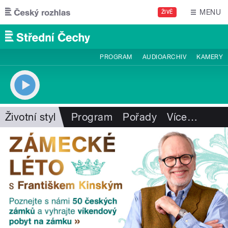
Přejít k hlavnímu obsahu
MENU
ŽIVĚ
PROGRAM
AUDIOARCHIV
KAMERY
Životní styl
Program
Pořady
Více
…