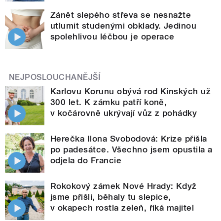
Zánět slepého střeva se nesnažte
utlumit studenými obklady. Jedinou
spolehlivou léčbou je operace
NEJPOSLOUCHANĚJŠÍ
Karlovu Korunu obývá rod Kinských už
300 let. K zámku patří koně,
v kočárovně ukrývají vůz z pohádky
Herečka Ilona Svobodová: Krize přišla
po padesátce. Všechno jsem opustila a
odjela do Francie
Rokokový zámek Nové Hrady: Když
jsme přišli, běhaly tu slepice,
v okapech rostla zeleň, říká majitel