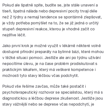
Pokud ale špatně spíte, budíte se, jste stále unavení a
tíseň, špatná nálada nebo depresivní pocity trvají déle
než 2 týdny a nemají tendence se spontánně zlepšovat,
je vždy potřeba pomýšlet na to, že se již jedná o určitý
stupeň depresivní reakce, kterou je vhodné začít co
nejdříve léčit.
Jako první krok je možné využít v lékárně některé volně
dostupné přírodní preparáty na bylinné bázi, které mohou
v těžké situaci pomoci. Jestliže ale ani po týdnu užívání
nepocítíme úlevu, je na čase problém prodiskutovat s
praktickým lékařem, který má veškeré kompetence i
možnosti tyto stavy léčbou včas podchytit.
Pokud vše řešíme zavčas, může také postačit i
psychoterapeutický rozhovor se specialistou, který má s
diagnostickou a léčbou deprese zkušenost. Jestliže jsou
stavy vážnější nebo se deprese včas nepodchytí, je