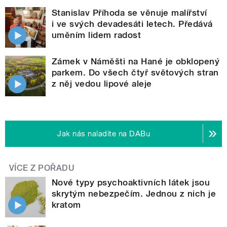
Stanislav Příhoda se věnuje malířství
i ve svých devadesáti letech. Předává
uměním lidem radost
Zámek v Náměšti na Hané je obklopený
parkem. Do všech čtyř světových stran
z něj vedou lipové aleje
Jak nás naladíte na DABu
VÍCE Z POŘADU
Nové typy psychoaktivních látek jsou
skrytým nebezpečím. Jednou z nich je
kratom