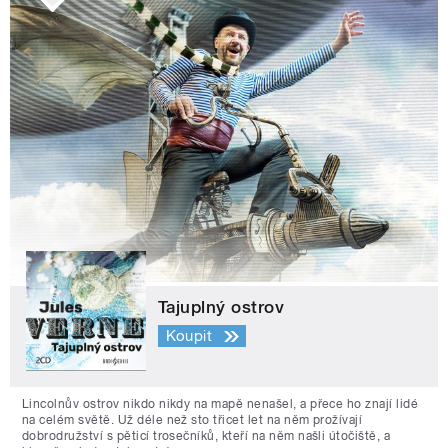
Tajuplný ostrov
Koupit
Lincolnův ostrov nikdo nikdy na mapě nenašel, a přece ho znají lidé
na celém světě. Už déle než sto třicet let na něm prožívají
dobrodružství s pěticí trosečníků, kteří na něm našli útočiště, a