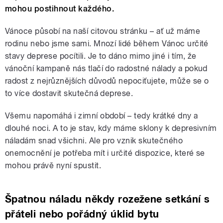
mohou postihnout každého.
Vánoce působí na naší citovou stránku – ať už máme
rodinu nebo jsme sami. Mnozí lidé během Vánoc určité
stavy deprese pocítili. Je to dáno mimo jiné i tím, že
vánoční kampaně nás tlačí do radostné nálady a pokud
radost z nejrůznějších důvodů nepociťujete, může se o
to více dostavit skutečná deprese.
Všemu napomáhá i zimní období – tedy krátké dny a
dlouhé noci. A to je stav, kdy máme sklony k depresivním
náladám snad všichni. Ale pro vznik skutečného
onemocnění je potřeba mít i určité dispozice, které se
mohou právě nyní spustit.
Špatnou náladu někdy rozežene setkání s
přáteli nebo pořádný úklid bytu