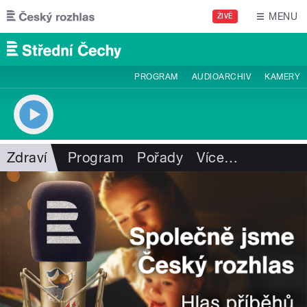
Přejít k hlavnímu obsahu
MENU
ŽIVĚ
PROGRAM
AUDIOARCHIV
KAMERY
Zdraví
Program
Pořady
Více
…