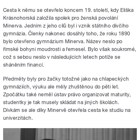
Cesta k němu se otevřelo koncem 19. století, kdy Eliška
Krásnohorská založila spolek pro ženská povolání
Minerva. Jedním z jeho cílů byl i vznik státního dívčího
gymnázia. Členky nakonec dosáhly toho, že roku 1890
bylo otevřeno gymnázium Minerva. Název neslo po
římské bohyni moudrosti a řemesel. Bylo však soukromé,
což s sebou neslo v následujících letech potíže se
sháněním financí.
Předměty byly pro žačky totožné jako na chlapeckých
gymnáziích, výuku ale měly zhuštěnou do pěti let.
Zpočátku také neměl ústav právo organizovat maturity,
studentky je tak musely skládat na jiných školách.
Dívkám se ale díky Minervě otevřela cesta ke studiu na
univerzitách.