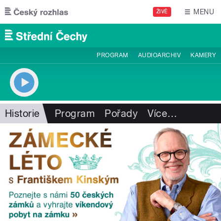
Přejít k hlavnímu obsahu
MENU
ŽIVĚ
PROGRAM
AUDIOARCHIV
KAMERY
Historie
Program
Pořady
Více
…