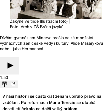
Žákyně ve třídě (Ilustrační foto) |
Foto: Archiv ZŠ Brána jazyků
Dívčím gymnáziem Minerva prošlo velké množství
význačných žen české vědy i kultury, Alice Masaryková
nebo Ljuba Hermanová
1:50
V naší historii se častokrát ženám upíralo právo na
vzdělání. Po reformách Marie Terezie se dlouhá
desetiletí čekalo na další velký průlom.