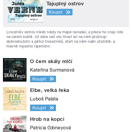
Tajuplný ostrov
Koupit
Lincolnův ostrov nikdo nikdy na mapě nenašel, a přece ho znají lidé
na celém světě. Už déle než sto třicet let na něm prožívají
dobrodružství s pěticí trosečníků, kteří na něm našli útočiště, a
hlavně nejedno tajemství.
O čem skály mlčí
Kateřina Surmanová
Koupit
Elbe, velká řeka
Luboš Palata
Koupit
Hrob na kopci
Patricia Gibneyová