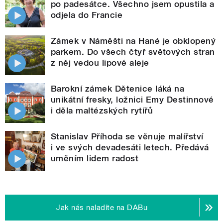
po padesátce. Všechno jsem opustila a
odjela do Francie
Zámek v Náměšti na Hané je obklopený
parkem. Do všech čtyř světových stran
z něj vedou lipové aleje
Barokní zámek Dětenice láká na
unikátní fresky, ložnici Emy Destinnové
i děla maltézských rytířů
Stanislav Příhoda se věnuje malířství
i ve svých devadesáti letech. Předává
uměním lidem radost
Jak nás naladíte na DABu