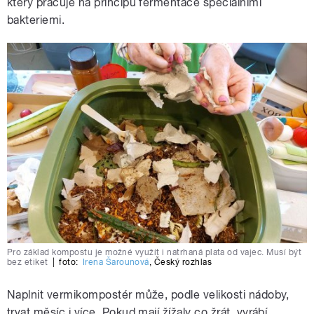
který pracuje na principu fermentace speciálními
bakteriemi.
Pro základ kompostu je možné využít i natrhaná plata od vajec. Musí být
bez etiket
|
foto:
Irena Šarounová
,
Český rozhlas
Naplnit vermikompostér může, podle velikosti nádoby,
trvat měsíc i více. Pokud mají žížaly co žrát, vyrábí