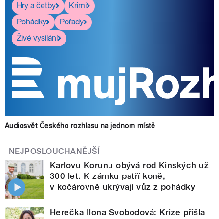
Hry a četby
Krimi
Pohádky
Pořady
Živé vysílání
Audiosvět Českého rozhlasu na jednom místě
NEJPOSLOUCHANĚJŠÍ
Karlovu Korunu obývá rod Kinských už
300 let. K zámku patří koně,
v kočárovně ukrývají vůz z pohádky
Herečka Ilona Svobodová: Krize přišla