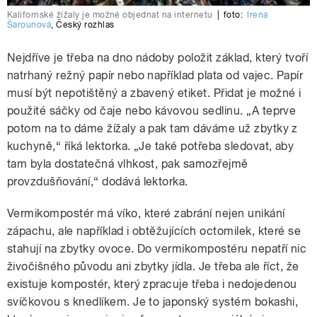
Kalifornské žížaly je možné objednat na internetu
|
foto:
Irena
Šarounová
,
Český rozhlas
Nejdříve je třeba na dno nádoby položit základ, který tvoří
natrhaný režný papír nebo například plata od vajec. Papír
musí být nepotištěný a zbavený etiket. Přidat je možné i
použité sáčky od čaje nebo kávovou sedlinu. „A teprve
potom na to dáme žížaly a pak tam dáváme už zbytky z
kuchyně,“ říká lektorka. „Je také potřeba sledovat, aby
tam byla dostatečná vlhkost, pak samozřejmě
provzdušňování,“ dodává lektorka.
Vermikompostér má víko, které zabrání nejen unikání
zápachu, ale například i obtěžujících octomilek, které se
stahují na zbytky ovoce. Do vermikompostéru nepatří nic
živočišného původu ani zbytky jídla. Je třeba ale říct, že
existuje kompostér, který zpracuje třeba i nedojedenou
svíčkovou s knedlíkem. Je to japonský systém bokashi,