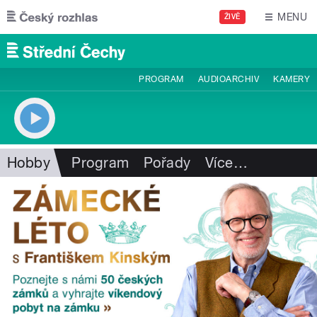
Přejít k hlavnímu obsahu
MENU
ŽIVĚ
PROGRAM
AUDIOARCHIV
KAMERY
Hobby
Program
Pořady
Více
…