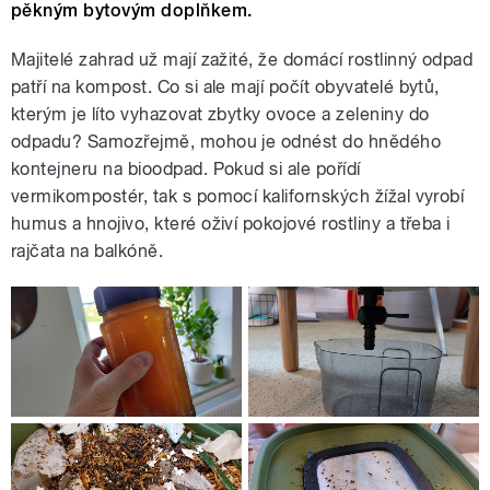
pěkným bytovým doplňkem.
Majitelé zahrad už mají zažité, že domácí rostlinný odpad
patří na kompost. Co si ale mají počít obyvatelé bytů,
kterým je líto vyhazovat zbytky ovoce a zeleniny do
odpadu? Samozřejmě, mohou je odnést do hnědého
kontejneru na bioodpad. Pokud si ale pořídí
vermikompostér, tak s pomocí kalifornských žížal vyrobí
humus a hnojivo, které oživí pokojové rostliny a třeba i
rajčata na balkóně.