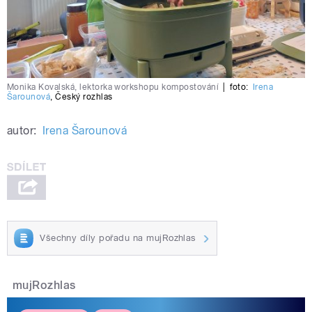
Monika Kovalská, lektorka workshopu kompostování
|
foto:
Irena
Šarounová
,
Český rozhlas
autor:
Irena Šarounová
Všechny díly pořadu na mujRozhlas
mujRozhlas