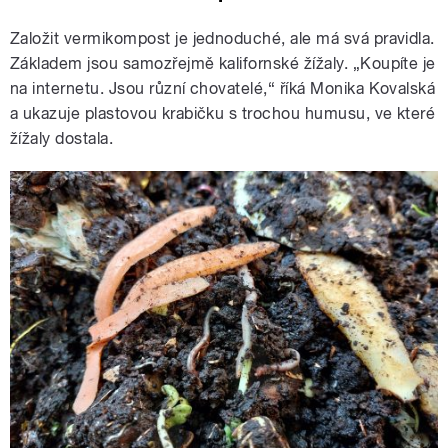
Založit vermikompost je jednoduché, ale má svá pravidla.
Základem jsou samozřejmě kalifornské žížaly. „Koupíte je
na internetu. Jsou různí chovatelé,“ říká Monika Kovalská
a ukazuje plastovou krabičku s trochou humusu, ve které
žížaly dostala.