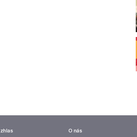
zhlas
O nás