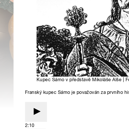
Kupec Sámo v představě Mikoláše Alše | 
Franský kupec Sámo je považován za prvního hi
2:10