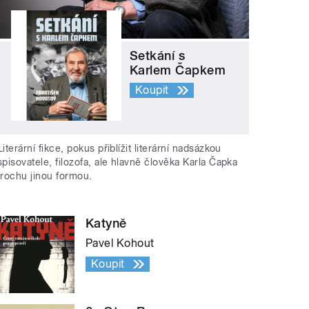
Setkání s
Karlem Čapkem
Koupit
Literární fikce, pokus přiblížit literární nadsázkou
spisovatele, filozofa, ale hlavně člověka Karla Čapka
trochu jinou formou.
Katyně
Pavel Kohout
Koupit