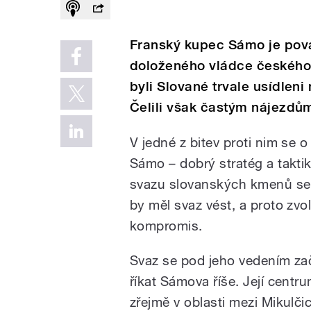
Franský kupec Sámo je pova
doloženého vládce českého n
byli Slované trvale usídlen
Čelili však častým nájezdů
V jedné z bitev proti nim se o 
Sámo – dobrý stratég a takti
svazu slovanských kmenů se 
by měl svaz vést, a proto zvo
kompromis.
Svaz se pod jeho vedením za
říkat Sámova říše. Její cent
zřejmě v oblasti mezi Mikulč