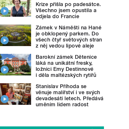
Krize přišla po padesátce.
Všechno jsem opustila a
odjela do Francie
Zámek v Náměšti na Hané
je obklopený parkem. Do
všech čtyř světových stran
z něj vedou lipové aleje
Barokní zámek Dětenice
láká na unikátní fresky,
ložnici Emy Destinnové
i děla maltézských rytířů
Stanislav Příhoda se
věnuje malířství i ve svých
devadesáti letech. Předává
uměním lidem radost