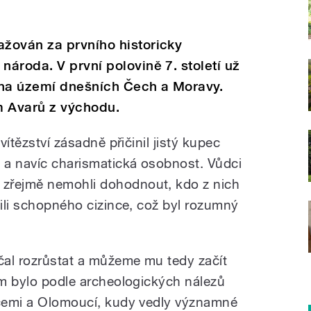
žován za prvního historicky
ároda. V první polovině 7. století už
i na území dnešních Čech a Moravy.
m Avarů z východu.
vítězství zásadně přičinil jistý kupec
k a navíc charismatická osobnost. Vůdci
zřejmě nemohli dohodnout, kdo z nich
lili schopného cizince, což byl rozumný
čal rozrůstat a můžeme mu tedy začít
rum bylo podle archeologických nálezů
icemi a Olomoucí, kudy vedly významné