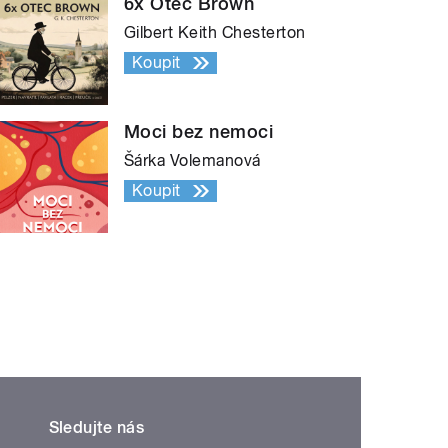
6x Otec Brown
Gilbert Keith Chesterton
Koupit
Moci bez nemoci
Šárka Volemanová
Koupit
Sledujte nás