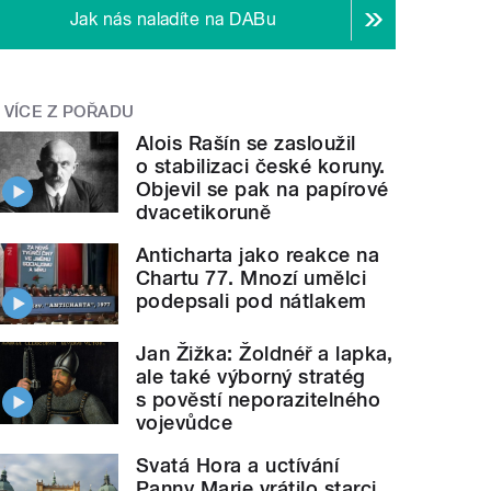
Jak nás naladíte na DABu
VÍCE Z POŘADU
Alois Rašín se zasloužil
o stabilizaci české koruny.
Objevil se pak na papírové
dvacetikoruně
Anticharta jako reakce na
Chartu 77. Mnozí umělci
podepsali pod nátlakem
Jan Žižka: Žoldnéř a lapka,
ale také výborný stratég
s pověstí neporazitelného
vojevůdce
Svatá Hora a uctívání
Panny Marie vrátilo starci