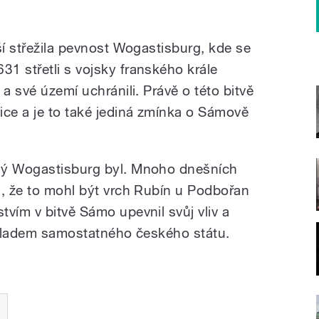
ší střežila pevnost Wogastisburg, kde se
1 střetli s vojsky franského krále
a své území uchránili. Právě o této bitvě
ice a je to také jediná zmínka o Sámově
ný Wogastisburg byl. Mnoho dnešních
u, že to mohl být vrch Rubín u Podbořan
vím v bitvě Sámo upevnil svůj vliv a
 základem samostatného českého státu.