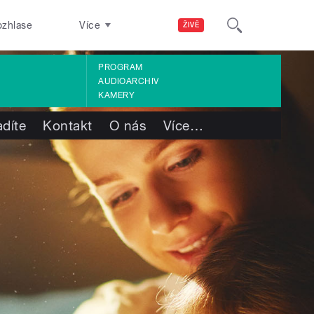
ozhlase
Více
ŽIVĚ
PROGRAM
AUDIOARCHIV
KAMERY
adíte
Kontakt
O nás
Více
…