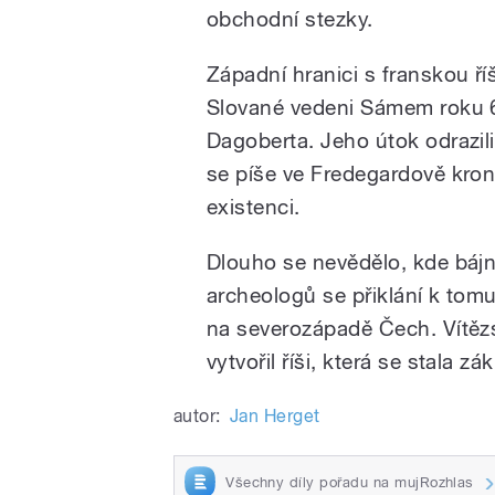
obchodní stezky.
Západní hranici s franskou ří
Slované vedeni Sámem roku 63
Dagoberta. Jeho útok odrazili 
se píše ve Fredegardově kron
existenci.
Dlouho se nevědělo, kde báj
archeologů se přiklání k tom
na severozápadě Čech. Vítězst
vytvořil říši, která se stala
autor:
Jan Herget
Všechny díly pořadu na mujRozhlas