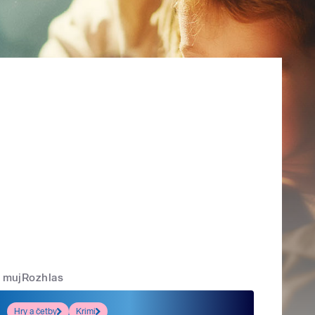
mujRozhlas
Hry a četby
Krimi