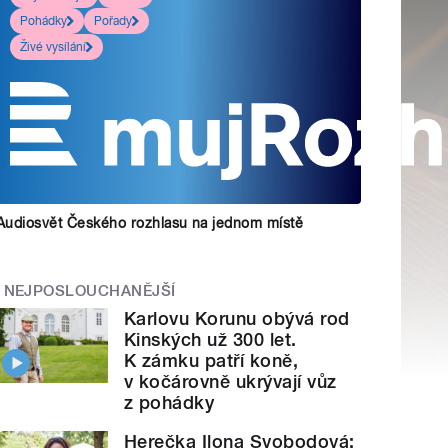
Pohádky
Pořady
Živé vysílání
Audiosvět Českého rozhlasu na jednom místě
NEJPOSLOUCHANĚJŠÍ
Karlovu Korunu obývá rod
Kinských už 300 let.
K zámku patří koně,
v kočárovně ukrývají vůz
z pohádky
Herečka Ilona Svobodová: