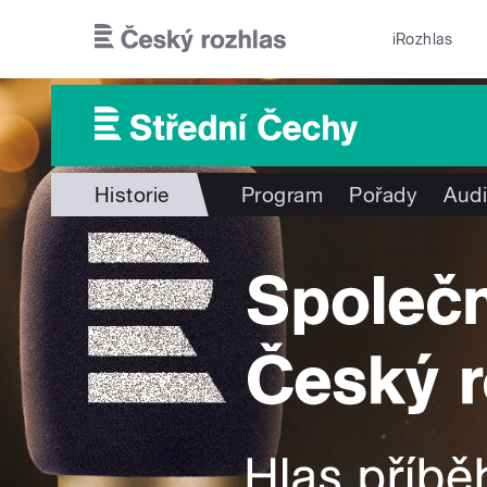
Přejít k hlavnímu obsahu
iRozhlas
Historie
Program
Pořady
Audi