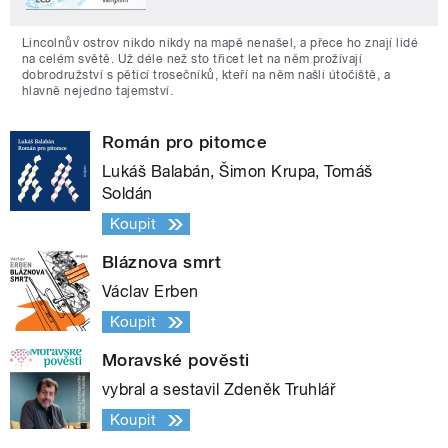
Lincolnův ostrov nikdo nikdy na mapě nenašel, a přece ho znají lidé
na celém světě. Už déle než sto třicet let na něm prožívají
dobrodružství s pěticí trosečníků, kteří na něm našli útočiště, a
hlavně nejedno tajemství.
Román pro pitomce
Lukáš Balabán, Šimon Krupa, Tomáš
Soldán
Koupit
Bláznova smrt
Václav Erben
Koupit
Moravské pověsti
vybral a sestavil Zdeněk Truhlář
Koupit