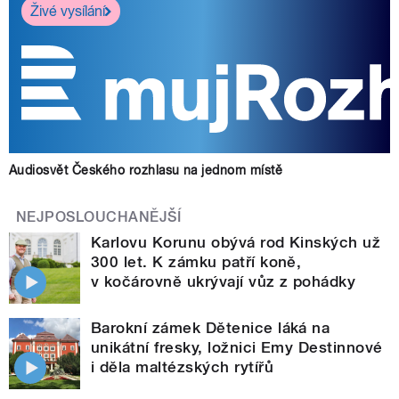
Živé vysílání
Audiosvět Českého rozhlasu na jednom místě
NEJPOSLOUCHANĚJŠÍ
Karlovu Korunu obývá rod Kinských už
300 let. K zámku patří koně,
v kočárovně ukrývají vůz z pohádky
Barokní zámek Dětenice láká na
unikátní fresky, ložnici Emy Destinnové
i děla maltézských rytířů