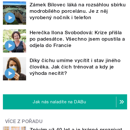
Zámek Bílovec láká na rozsáhlou sbírku
modrobílého porcelánu. Je z něj
vyrobený nočník i telefon
Herečka Ilona Svobodová: Krize přišla
po padesátce. Všechno jsem opustila a
odjela do Francie
Díky čichu umíme vycítit i stav jiného
člověka. Jak čich trénovat a kdy je
výhoda necítit?
Jak nás naladíte na DABu
VÍCE Z POŘADU
Zpívám už 40 let a je krásné prozpívat