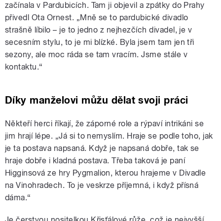
začínala v Pardubicích. Tam ji objevil a zpátky do Prahy
přivedl Ota Ornest. „Mně se to pardubické divadlo
strašně líbilo – je to jedno z nejhezčích divadel, je v
secesním stylu, to je mi blízké. Byla jsem tam jen tři
sezony, ale moc ráda se tam vracím. Jsme stále v
kontaktu.“
Díky manželovi můžu dělat svoji práci
Někteří herci říkají, že záporné role a rýpaví intrikáni se
jim hrají lépe. „Já si to nemyslím. Hraje se podle toho, jak
je ta postava napsaná. Když je napsaná dobře, tak se
hraje dobře i kladná postava. Třeba taková je paní
Higginsová ze hry Pygmalion, kterou hrajeme v Divadle
na Vinohradech. To je veskrze příjemná, i když přísná
dáma.“
Je čerstvou nositelkou Křisťálové růže, což je nejvyšší