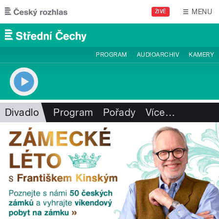
Přejít k hlavnímu obsahu
MENU
ŽIVĚ
PROGRAM
AUDIOARCHIV
KAMERY
Divadlo
Program
Pořady
Více
…