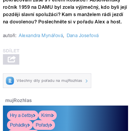
ročník 1959 na DAMU byl zcela výjimečný, kdo byli její
později slavní spolužáci? Kam s manželem rádi jezdí
na dovolenou? Poslechněte si v pořadu Alex a host.
autoři:
Alexandra Mynářová
,
Dana Josefová
Všechny díly pořadu na mujRozhlas
mujRozhlas
Hry a četby
Krimi
Pohádky
Pořady