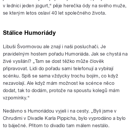
v lednici jeden jogurt,“ pěje herečka ódy na svého muže,
se kterým letos oslaví 40 let společného života.
Stálice Humoriády
Libuši Švormovou ale znají i naši posluchači. Je
pravidelným hostem pořadu Humoriáda. Jak se chystá na
živé vysílání? „Tam se dost těžko může člověk
připravovat. Lidi do pořadu sami telefonují a vybírají
scénku. Spíš se sama vždycky trochu bojím, co když
nezavolají. Ale když mám možnost ke scénce něco
dodat, tak to dodám, protože na spoustu kolegů mám
vzpomínky.“
Nedávno s Humoriádou vyjeli i na cesty. „Byli jsme v
Chrudimi v Divadle Karla Pippicha, bylo vyprodáno a bylo
to báječné. Přitom to divadlo tam málem nestálo.