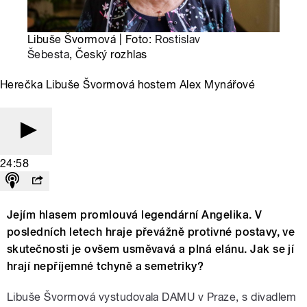
Libuše Švormová | Foto:
Rostislav
Šebesta
, Český rozhlas
Herečka Libuše Švormová hostem Alex Mynářové
24:58
Jejím hlasem promlouvá legendární Angelika. V
posledních letech hraje převážně protivné postavy, ve
skutečnosti je ovšem usměvavá a plná elánu. Jak se jí
hrají nepříjemné tchyně a semetriky?
Libuše Švormová vystudovala DAMU v Praze, s divadlem