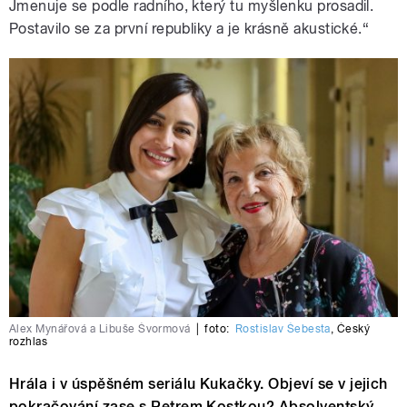
Jmenuje se podle radního, který tu myšlenku prosadil.
Postavilo se za první republiky a je krásně akustické.“
Alex Mynářová a Libuše Švormová
|
foto:
Rostislav Šebesta
,
Český
rozhlas
Hrála i v úspěšném seriálu Kukačky. Objeví se v jejich
pokračování zase s Petrem Kostkou? Absolventský