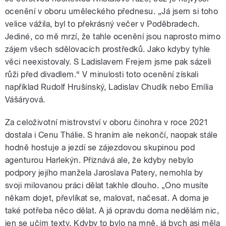
ocenění v oboru uměleckého přednesu. „Já jsem si toho
velice vážila, byl to překrásný večer v Poděbradech.
Jediné, co mě mrzí, že tahle ocenění jsou naprosto mimo
zájem všech sdělovacích prostředků. Jako kdyby tyhle
věci neexistovaly. S Ladislavem Frejem jsme pak sázeli
růži před divadlem.“ V minulosti toto ocenění získali
například Rudolf Hrušínský, Ladislav Chudík nebo Emília
Vášáryová.
Za celoživotní mistrovství v oboru činohra v roce 2021
dostala i Cenu Thálie. S hraním ale nekončí, naopak stále
hodně hostuje a jezdí se zájezdovou skupinou pod
agenturou Harlekýn. Přiznává ale, že kdyby nebylo
podpory jejího manžela Jaroslava Patery, nemohla by
svoji milovanou práci dělat takhle dlouho. „Ono musíte
někam dojet, převlíkat se, malovat, načesat. A doma je
také potřeba něco dělat. A já opravdu doma nedělám nic,
jen se učím texty. Kdyby to bylo na mně, já bych asi měla