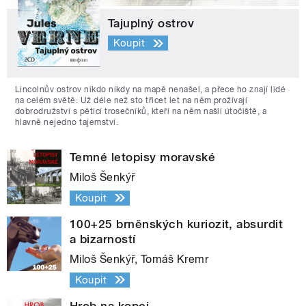
Tajuplný ostrov
Koupit
Lincolnův ostrov nikdo nikdy na mapě nenašel, a přece ho znají lidé
na celém světě. Už déle než sto třicet let na něm prožívají
dobrodružství s pěticí trosečníků, kteří na něm našli útočiště, a
hlavně nejedno tajemství.
Temné letopisy moravské
Miloš Šenkýř
Koupit
100+25 brněnských kuriozit, absurdit
a bizarností
Miloš Šenkýř, Tomáš Kremr
Koupit
Hrob na kopci