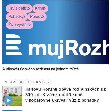
Hry a četby
Krimi
Pohádky
Pořady
Živé vysílání
Audiosvět Českého rozhlasu na jednom místě
NEJPOSLOUCHANĚJŠÍ
Karlovu Korunu obývá rod Kinských už
300 let. K zámku patří koně,
v kočárovně ukrývají vůz z pohádky