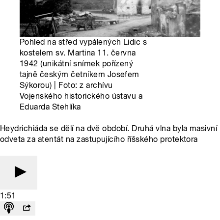
Pohled na střed vypálených Lidic s
kostelem sv. Martina 11. června
1942 (unikátní snímek pořízený
tajně českým četníkem Josefem
Sýkorou) | Foto: z archívu
Vojenského historického ústavu a
Eduarda Stehlíka
Heydrichiáda se dělí na dvě období. Druhá vlna byla masivní
odveta za atentát na zastupujícího říšského protektora
1:51