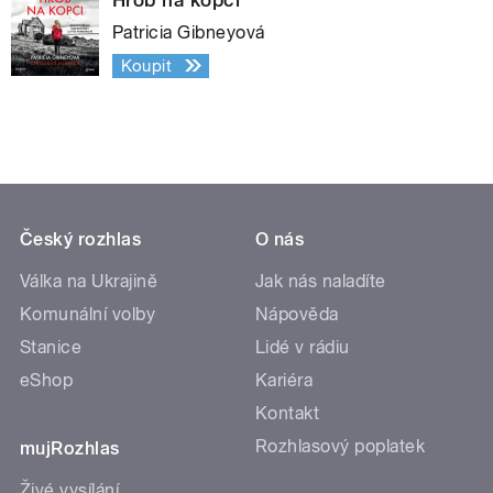
Patricia Gibneyová
Koupit
Český rozhlas
O nás
Válka na Ukrajině
Jak nás naladíte
Komunální volby
Nápověda
Stanice
Lidé v rádiu
eShop
Kariéra
Kontakt
Rozhlasový poplatek
mujRozhlas
Živé vysílání