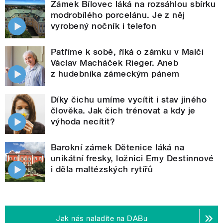
Zámek Bílovec láká na rozsáhlou sbírku
modrobílého porcelánu. Je z něj
vyrobený nočník i telefon
Patříme k sobě, říká o zámku v Malči
Václav Macháček Rieger. Aneb
z hudebníka zámeckým pánem
Díky čichu umíme vycítit i stav jiného
člověka. Jak čich trénovat a kdy je
výhoda necítit?
Barokní zámek Dětenice láká na
unikátní fresky, ložnici Emy Destinnové
i děla maltézských rytířů
Jak nás naladíte na DABu