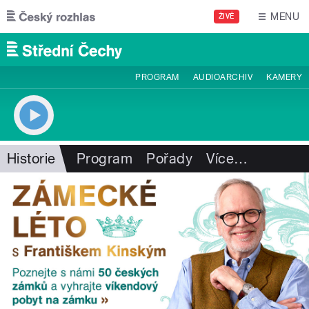
Přejít k hlavnímu obsahu
MENU
ŽIVĚ
PROGRAM
AUDIOARCHIV
KAMERY
Historie
Program
Pořady
Více
…