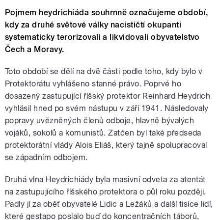
Pojmem heydrichiáda souhrnně označujeme období,
kdy za druhé světové války nacističtí okupanti
systematicky terorizovali a likvidovali obyvatelstvo
Čech a Moravy.
Toto období se dělí na dvě části podle toho, kdy bylo v
Protektorátu vyhlášeno stanné právo. Poprvé ho
dosazený zastupující říšský protektor Reinhard Heydrich
vyhlásil hned po svém nástupu v září 1941. Následovaly
popravy uvězněných členů odboje, hlavně bývalých
vojáků, sokolů a komunistů. Zatčen byl také předseda
protektorátní vlády Alois Eliáš, který tajně spolupracoval
se západním odbojem.
Druhá vlna Heydrichiády byla masivní odveta za atentát
na zastupujícího říšského protektora o půl roku později.
Padly jí za oběť obyvatelé Lidic a Ležáků a další tisíce lidí,
které gestapo poslalo buď do koncentračních táborů,