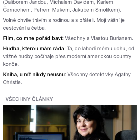
(Daliborem Jandou, Michalem Davidem, Karlem
Černochem, Petrem Mukem, Jakubem Smolíkem).
Volné chvíle trávím s rodinou a s přáteli. Mojí vášní je
cestování a četba.
Film, co mne pořád baví:
Všechny s Vlastou Burianem.
Hudba, kterou mám ráda
: Ta, co lahodí mému uchu, od
vážné hudby počínaje přes moderní americkou country
konče.
Kniha, u níž nikdy neusnu
: Všechny detektivky Agathy
Christie.
VŠECHNY ČLÁNKY