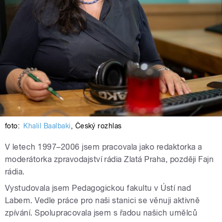
foto:
Khalil Baalbaki
,
Český rozhlas
V letech 1997–2006 jsem pracovala jako redaktorka a
moderátorka zpravodajství rádia Zlatá Praha, později Fajn
rádia.
Vystudovala jsem Pedagogickou fakultu v Ústí nad
Labem. Vedle práce pro naši stanici se věnuji aktivně
zpívání. Spolupracovala jsem s řadou našich umělců