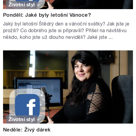
Životní styl
Pondělí: Jaké byly letošní Vánoce?
Jaký byl letošní Štědrý den a vánoční svátky? Jak jste je
prožili? Co dobrého jste si připravili? Přišel na návštěvu
někdo, koho jste už dlouho neviděli? Jaké jste ...
Životní styl
Neděle: Živý dárek