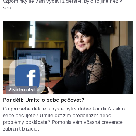
vzpomínky se vám vybaví z dětství, bylo to jiné než v
sou...
Životní styl
Pondělí: Umíte o sebe pečovat?
Co pro sebe děláte, abyste byli v dobré kondici? Jak o
sebe pečujete? Umíte obtížím předcházet nebo
problémy odkládáte? Pomohla vám včasná prevence
zabránit blížící...