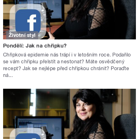
Životní styl
Pondělí: Jak na chřipku?
Chřipková epidemie nás trápí i v letošním roce. Podařilo
se vám chřipku přelstít a nestonat? Máte osvědčený
recept? Jak se nejlépe před chřipkou chránit? Poraďte
ná...