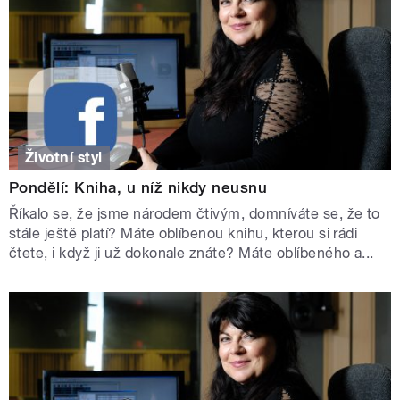
Životní styl
Pondělí: Kniha, u níž nikdy neusnu
Říkalo se, že jsme národem čtivým, domníváte se, že to
stále ještě platí? Máte oblíbenou knihu, kterou si rádi
čtete, i když ji už dokonale znáte? Máte oblíbeného a...