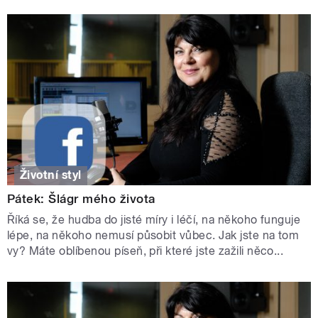
Životní styl
Pátek: Šlágr mého života
Říká se, že hudba do jisté míry i léčí, na někoho funguje
lépe, na někoho nemusí působit vůbec. Jak jste na tom
vy? Máte oblíbenou píseň, při které jste zažili něco...