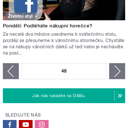
Životní styl
Pondělí: Podléháte nákupní horečce?
Za necelé dva měsíce usedneme k svátečnímu stolu,
později se přesuneme k vánočnímu stromečku. Chystáte
se na nákupy vánočních dárků už teď nebo je necháváte
na posl...
STRÁNKY
48
n
zí
Jak nás naladíte na DABu
SLEDUJTE NÁS