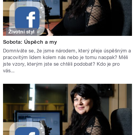
Životní styl
Sobota: Úspěch a my
Domníváte se, že jsme národem, který přeje úspěšným a
pracovitým lidem kolem nás nebo je tomu naopak? Měli
jste vzory, kterým jste se chtěli podobat? Kdo je pro
vás...