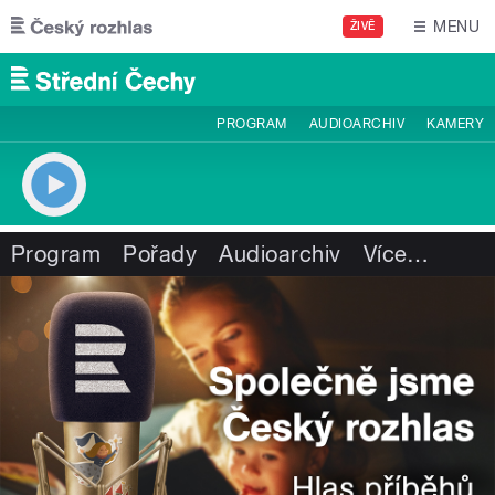
Přejít k hlavnímu obsahu
MENU
ŽIVĚ
PROGRAM
AUDIOARCHIV
KAMERY
Program
Pořady
Audioarchiv
Více
…