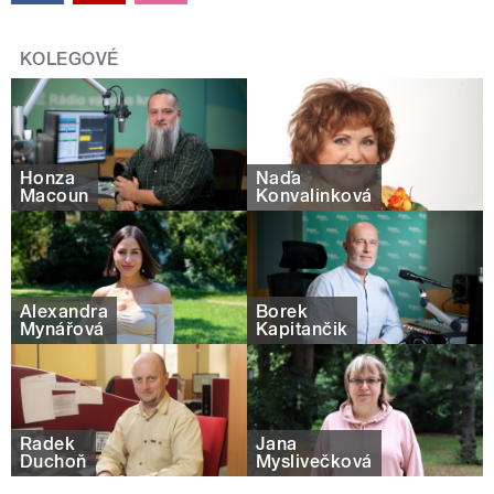
KOLEGOVÉ
Honza
Naďa
Macoun
Konvalinková
Alexandra
Borek
Mynářová
Kapitančik
Radek
Jana
Duchoň
Myslivečková