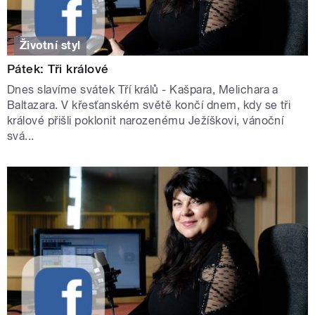
Životní styl
Pátek: Tři králové
Dnes slavíme svátek Tří králů ‒ Kašpara, Melichara a
Baltazara. V křesťanském světě končí dnem, kdy se tři
králové přišli poklonit narozenému Ježíškovi, vánoční
svá...