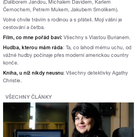
(Daliborem Jandou, Michalem Davidem, Karlem
Černochem, Petrem Mukem, Jakubem Smolíkem).
Volné chvíle trávím s rodinou a s přáteli. Mojí vášní je
cestování a četba.
Film, co mne pořád baví:
Všechny s Vlastou Burianem.
Hudba, kterou mám ráda
: Ta, co lahodí mému uchu, od
vážné hudby počínaje přes moderní americkou country
konče.
Kniha, u níž nikdy neusnu
: Všechny detektivky Agathy
Christie.
VŠECHNY ČLÁNKY