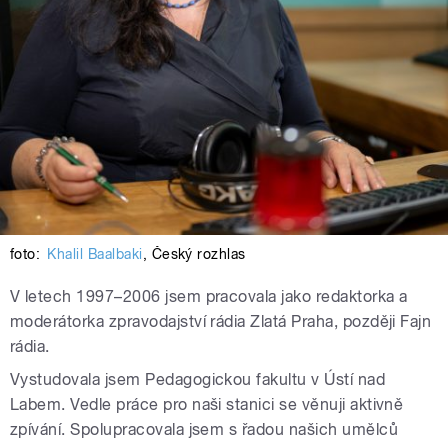
foto:
Khalil Baalbaki
,
Český rozhlas
V letech 1997–2006 jsem pracovala jako redaktorka a
moderátorka zpravodajství rádia Zlatá Praha, později Fajn
rádia.
Vystudovala jsem Pedagogickou fakultu v Ústí nad
Labem. Vedle práce pro naši stanici se věnuji aktivně
zpívání. Spolupracovala jsem s řadou našich umělců