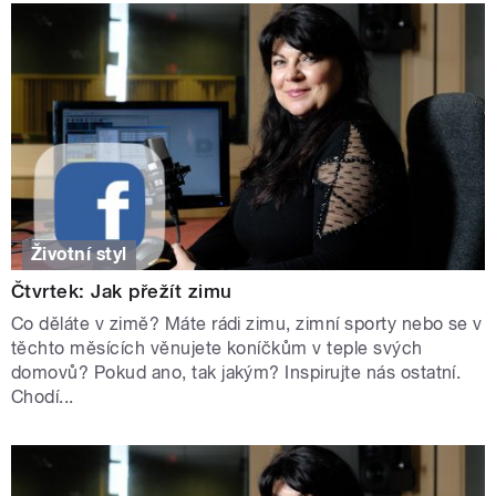
Životní styl
Čtvrtek: Jak přežít zimu
Co děláte v zimě? Máte rádi zimu, zimní sporty nebo se v
těchto měsících věnujete koníčkům v teple svých
domovů? Pokud ano, tak jakým? Inspirujte nás ostatní.
Chodí...