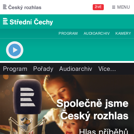
Přejít k hlavnímu obsahu
MENU
ŽIVĚ
PROGRAM
AUDIOARCHIV
KAMERY
Program
Pořady
Audioarchiv
Více
…