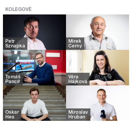
KOLEGOVÉ
Petr
Mirek
Sznapka
Černý
Tomáš
Věra
Pancíř
Hájková
Oskar
Miroslav
Hes
Hruban