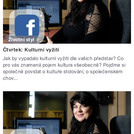
Životní styl
Čtvrtek: Kulturní vyžití
Jak by vypadalo kulturní vyžití dle vašich představ? Co
pro vás znamená pojem kultura všeobecně? Pojďme si
společně povídat o kultuře stolování, o společenském
chov...