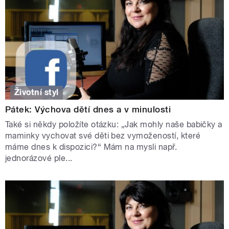
Životní styl
Pátek: Výchova dětí dnes a v minulosti
Také si někdy položíte otázku: „Jak mohly naše babičky a
maminky vychovat své děti bez vymožeností, které
máme dnes k dispozici?“ Mám na mysli např.
jednorázové ple...