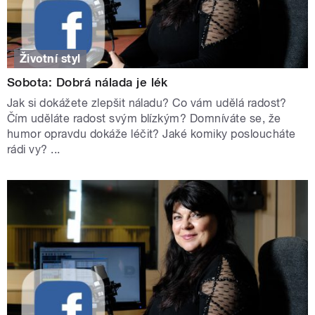
Životní styl
Sobota: Dobrá nálada je lék
Jak si dokážete zlepšit náladu? Co vám udělá radost?
Čím uděláte radost svým blízkým? Domníváte se, že
humor opravdu dokáže léčit? Jaké komiky posloucháte
rádi vy? ...