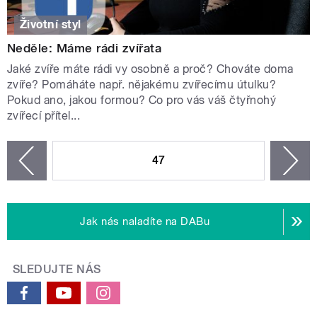
Životní styl
Neděle: Máme rádi zvířata
Jaké zvíře máte rádi vy osobně a proč? Chováte doma
zvíře? Pomáháte např. nějakému zvířecímu útulku?
Pokud ano, jakou formou? Co pro vás váš čtyřnohý
zvířecí přítel...
STRÁNKY
47
n
zí
Jak nás naladíte na DABu
SLEDUJTE NÁS