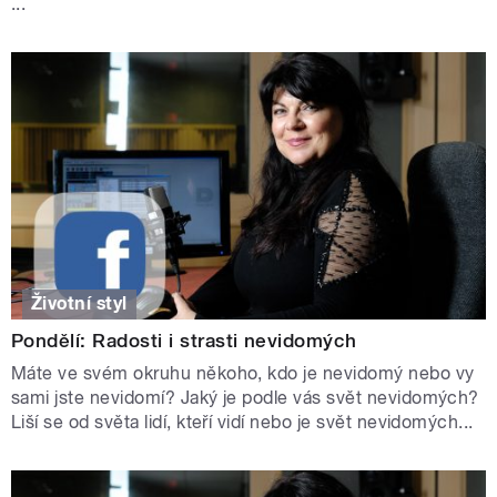
...
Životní styl
Pondělí: Radosti i strasti nevidomých
Máte ve svém okruhu někoho, kdo je nevidomý nebo vy
sami jste nevidomí? Jaký je podle vás svět nevidomých?
Liší se od světa lidí, kteří vidí nebo je svět nevidomých...