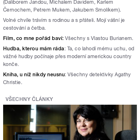
(Daliborem Jandou, Michalem Davidem, Karlem
Černochem, Petrem Mukem, Jakubem Smolíkem).
Volné chvíle trávím s rodinou a s přáteli. Mojí vášní je
cestování a četba.
Film, co mne pořád baví:
Všechny s Vlastou Burianem.
Hudba, kterou mám ráda
: Ta, co lahodí mému uchu, od
vážné hudby počínaje přes moderní americkou country
konče.
Kniha, u níž nikdy neusnu
: Všechny detektivky Agathy
Christie.
VŠECHNY ČLÁNKY