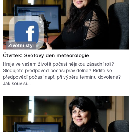
Životní styl
Čtvrtek: Světový den meteorologie
Hraje ve vašem životě počasí nějakou zásadní roli?
Sledujete předpověď počasí pravidelně? Řídíte se
předpovědí počasí např. při výběru termínu dovolené?
Jak souvisí...