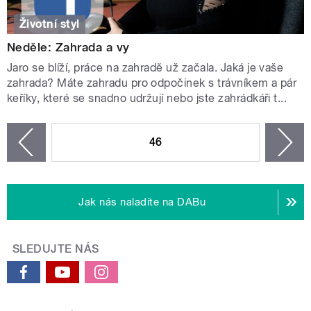
Životní styl
Neděle: Zahrada a vy
Jaro se blíží, práce na zahradě už začala. Jaká je vaše
zahrada? Máte zahradu pro odpočinek s trávníkem a pár
keříky, které se snadno udržují nebo jste zahrádkáři t...
STRÁNKY
46
n
zí
Jak nás naladíte na DABu
SLEDUJTE NÁS