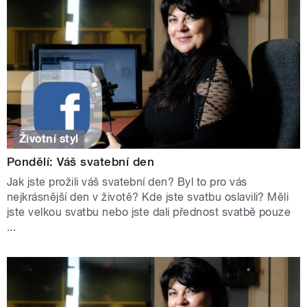
Životní styl
Pondělí: Váš svatební den
Jak jste prožili váš svatební den? Byl to pro vás
nejkrásnější den v životě? Kde jste svatbu oslavili? Měli
jste velkou svatbu nebo jste dali přednost svatbě pouze
...