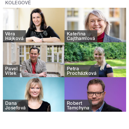
KOLEGOVÉ
Věra
Kateřina
Hájková
Cajthamlová
Pavel
Petra
Vítek
Procházková
Dana
Robert
Josefová
Tamchyna