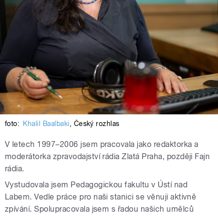
foto:
Khalil Baalbaki
,
Český rozhlas
V letech 1997–2006 jsem pracovala jako redaktorka a
moderátorka zpravodajství rádia Zlatá Praha, později Fajn
rádia.
Vystudovala jsem Pedagogickou fakultu v Ústí nad
Labem. Vedle práce pro naši stanici se věnuji aktivně
zpívání. Spolupracovala jsem s řadou našich umělců