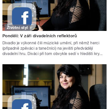
Životní styl
Pondělí: V záři divadelních reflektorů
Divadlo je výkonné čili múzické umění, při němž herci
(případně zpěváci a tanečníci) na jevišti předvádějí
divadelní hru. Diváci při tom obvykle sedí v hledišti kry...