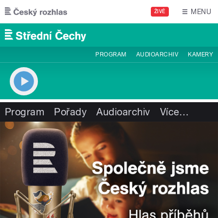
Přejít k hlavnímu obsahu
MENU
ŽIVĚ
PROGRAM
AUDIOARCHIV
KAMERY
Program
Pořady
Audioarchiv
Více
…