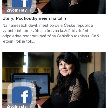
Životní styl
Úterý: Pochoutky nejen na talíři
Na náměstích devíti měst po celé České republice
vyroste během května a června každé čtvrteční
odpoledne pochoutková zóna Českého rozhlasu. Celý
letošní rok je toti...
Životní styl