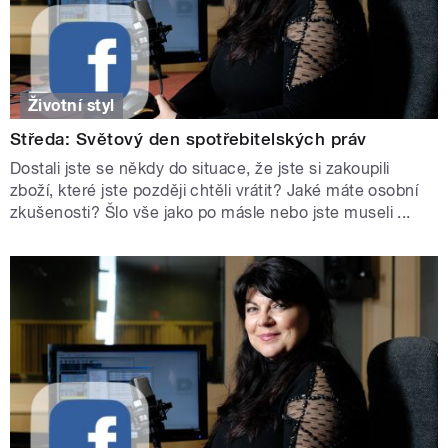
Životní styl
Středa: Světový den spotřebitelských práv
Dostali jste se někdy do situace, že jste si zakoupili
zboží, které jste později chtěli vrátit? Jaké máte osobní
zkušenosti? Šlo vše jako po másle nebo jste museli ...