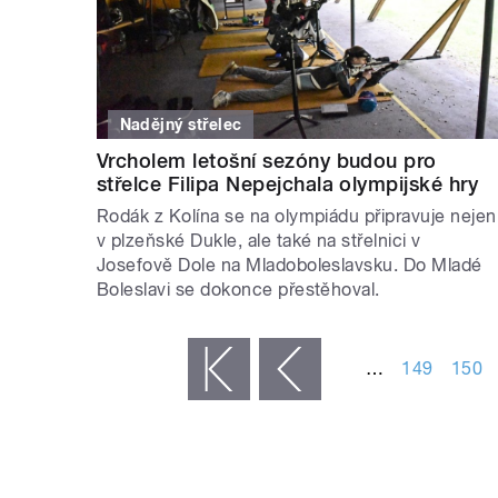
Nadějný střelec
Vrcholem letošní sezóny budou pro
střelce Filipa Nepejchala olympijské hry
Rodák z Kolína se na olympiádu připravuje nejen
v plzeňské Dukle, ale také na střelnici v
Josefově Dole na Mladoboleslavsku. Do Mladé
Boleslavi se dokonce přestěhoval.
STRÁNKY
…
149
150
« první
‹ předchozí