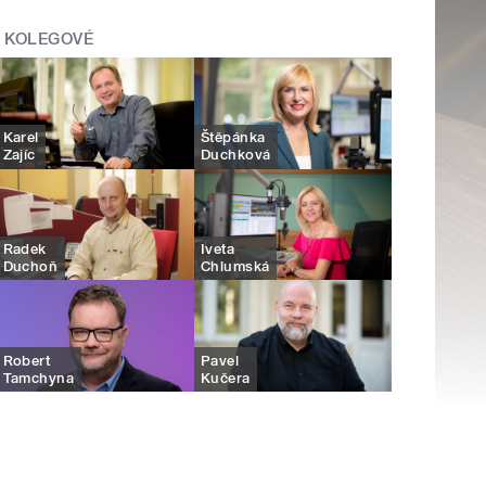
KOLEGOVÉ
Karel
Štěpánka
Zajíc
Duchková
Radek
Iveta
Duchoň
Chlumská
Robert
Pavel
Tamchyna
Kučera