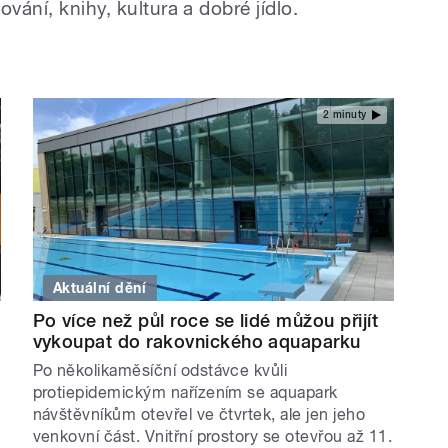
ování, knihy, kultura a dobré jídlo.
2 minuty
Aktuální dění
Po více než půl roce se lidé můžou přijít
vykoupat do rakovnického aquaparku
Po několikaměsíční odstávce kvůli
protiepidemickým nařízením se aquapark
návštěvníkům otevřel ve čtvrtek, ale jen jeho
venkovní část. Vnitřní prostory se otevřou až 11.