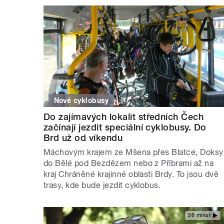
Nové cyklobusy
Do zajímavých lokalit středních Čech
začínají jezdit speciální cyklobusy. Do
Brd už od víkendu
Máchovým krajem ze Mšena přes Blatce, Doksy
do Bělé pod Bezdězem nebo z Příbrami až na
kraj Chráněné krajinné oblasti Brdy. To jsou dvě
trasy, kde bude jezdit cyklobus.
26 minut