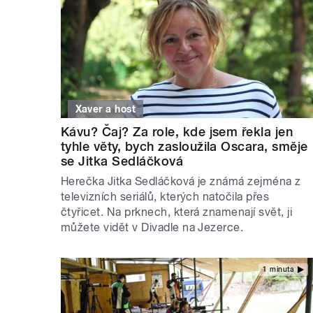
Xaver a host
Kávu? Čaj? Za role, kde jsem řekla jen
tyhle věty, bych zasloužila Oscara, směje
se Jitka Sedláčková
Herečka Jitka Sedláčková je známá zejména z
televizních seriálů, kterých natočila přes
čtyřicet. Na prknech, která znamenají svět, ji
můžete vidět v Divadle na Jezerce.
1 minuta