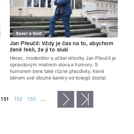
Xaver a host
Jan Přeučil: Vždy je čas na to, abychom
ženě řekli, že jí to sluší
Herec, moderátor a učitel rétoriky Jan Přeučil je
opravdovým mistrem slova a humoru. S
humorem bere také různé přezdívky, které
během své dlouhé kariéry od kolegů dostal.
151
152
153
…
následující ›
poslední »