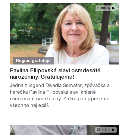
2 minuty
Region gratuluje
Pavlína Filipovská slaví osmdesáté
narozeniny. Gratulujeme!
Jedna z legend Divadla Semafor, zpěvačka a
herečka Pavlína Filipovská slaví krásné
osmdesáté narozeniny. Za Region jí přejeme
všechno nejlepší.
26 minut