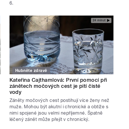
6.
24 minut
Hubněte zdravě
Kateřina Cajthamlová: První pomocí při
zánětech močových cest je pití čisté
vody
Záněty močových cest postihují více ženy než
muže. Mohou být akutní i chronické a obtíže s
nimi spojené jsou velmi nepříjemné. Špatně
léčený zánět může přejít v chronický.