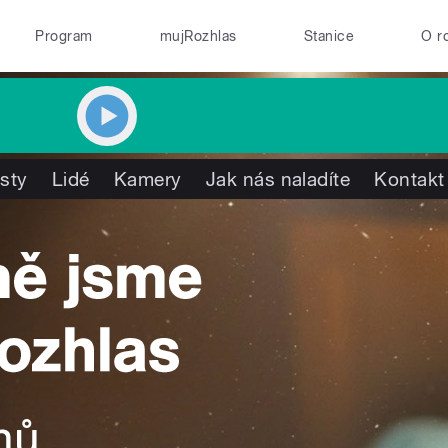
Program
mujRozhlas
Stanice
O r
isty
Lidé
Kamery
Jak nás naladíte
Kontakt