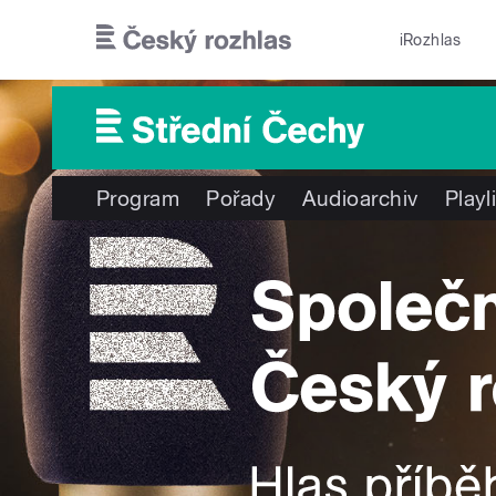
Přejít k hlavnímu obsahu
iRozhlas
Program
Pořady
Audioarchiv
Playl