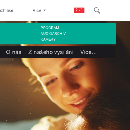
ozhlase
Více
ŽIVĚ
PROGRAM
AUDIOARCHIV
KAMERY
O nás
Z našeho vysílání
Více
…