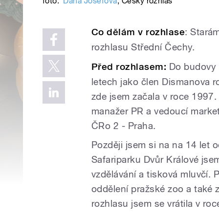
foto:
Dana Josefová
,
Český rozhlas
Co dělám v rozhlase
: Stará
rozhlasu Střední Čechy.
Před rozhlasem:
Do budovy r
letech jako člen Dismanova 
zde jsem začala v roce 1997.
manažer PR a vedoucí market
ČRo 2 - Praha.
Později jsem si na na 14 let 
Safariparku Dvůr Králové jse
vzdělávání a tisková mluvčí. 
oddělení pražské zoo a také 
rozhlasu jsem se vrátila v ro