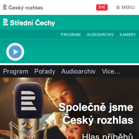
Přejít k hlavnímu obsahu
MENU
ŽIVĚ
PROGRAM
AUDIOARCHIV
KAMERY
Program
Pořady
Audioarchiv
Více
…