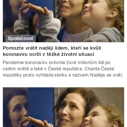
Společnost
Pomozte vrátit naději lidem, kteří se kvůli
koronaviru ocitli v těžké životní situaci
Pandemie koronaviru ovlivnila život milionům lidí po
celém světě a také v České republice. Charita České
republiky proto vyhlásila sbírku s názvem Naděje se vrátí.