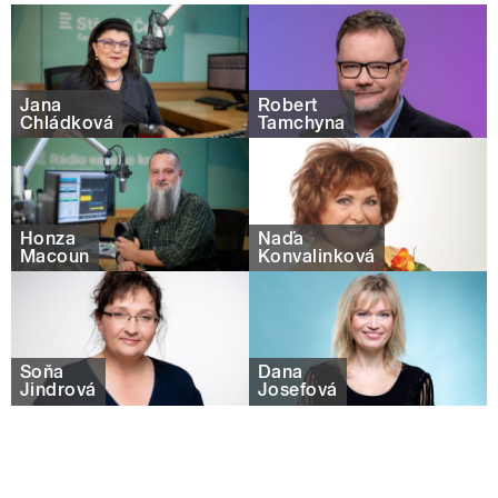
Jana
Robert
Chládková
Tamchyna
Honza
Naďa
Macoun
Konvalinková
Soňa
Dana
Jindrová
Josefová