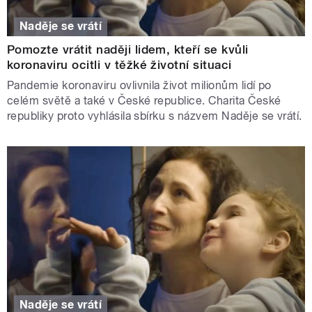
Naděje se vrátí
Pomozte vrátit naději lidem, kteří se kvůli
koronaviru ocitli v těžké životní situaci
Pandemie koronaviru ovlivnila život milionům lidí po
celém světě a také v České republice. Charita České
republiky proto vyhlásila sbírku s názvem Naděje se vrátí.
Naděje se vrátí