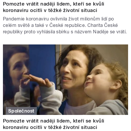
Pomozte vrátit naději lidem, kteří se kvůli
koronaviru ocitli v těžké životní situaci
Pandemie koronaviru ovlivnila život milionům lidí po
celém světě a také v České republice. Charita České
republiky proto vyhlásila sbírku s názvem Naděje se vrátí.
Společnost
Pomozte vrátit naději lidem, kteří se kvůli
koronaviru ocitli v těžké životní situaci