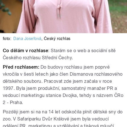
foto:
Dana Josefová
,
Český rozhlas
Co dělám v rozhlase
: Starám se o web a sociální sítě
Českého rozhlasu Střední Čechy.
Před rozhlasem:
Do budovy rozhlasu jsem poprvé
vkročila v šesti letech jako člen Dismanova rozhlasového
dětského souboru. Pracovat zde jsem začala v roce
1997. Byla jsem produkční, samostatný manažer PR a
vedoucí marketingu stanice Dvojka, tehdy s názvem ČRo
2 - Praha.
Později jsem si na na 14 let odskočila plnit dětské sny do
zoo. V Safariparku Dvůr Králové jsem byla vedoucí
odělení PR, marketingu a vzdělávání a tisková mluvčí.