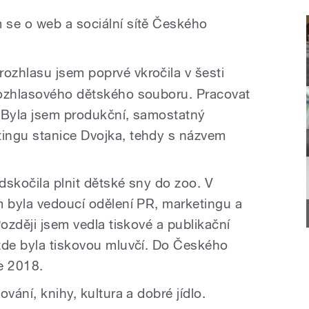
m se o web a sociální sítě Českého
ozhlasu jsem poprvé vkročila v šesti
rozhlasového dětského souboru. Pracovat
 Byla jsem produkční, samostatný
ingu stanice Dvojka, tehdy s názvem
odskočila plnit dětské sny do zoo. V
m byla vedoucí odělení PR, marketingu a
Později jsem vedla tiskové a publikační
zde byla tiskovou mluvčí. Do Českého
ce 2018.
ování, knihy, kultura a dobré jídlo.