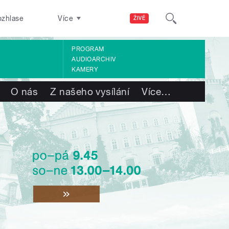
ozhlase
Více
ŽIVĚ
PROGRAM
AUDIOARCHIV
KAMERY
O nás
Z našeho vysílání
Více
…