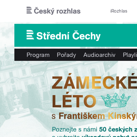
Přejít k hlavnímu obsahu
iRozhlas
Program
Pořady
Audioarchiv
Playl