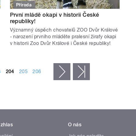
Příroda
První mládě okapi v historii České
republiky!
Významný úspěch chovatelů ZOO Dvůr Králové
- narození prvního mláděte pralesní žirafy okapi
v historii Zoo Dvůr Králové i České republiky!
3
204
205
206
následující ›
poslední »
zhlas
O nás