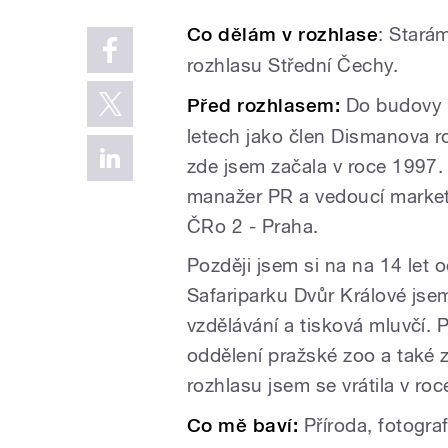
Co dělám v rozhlase
: Stará
rozhlasu Střední Čechy.
Před rozhlasem:
Do budovy r
letech jako člen Dismanova 
zde jsem začala v roce 1997.
manažer PR a vedoucí market
ČRo 2 - Praha.
Později jsem si na na 14 let 
Safariparku Dvůr Králové jse
vzdělávání a tisková mluvčí. 
oddělení pražské zoo a také 
rozhlasu jsem se vrátila v ro
Co mě baví:
Příroda, fotograf