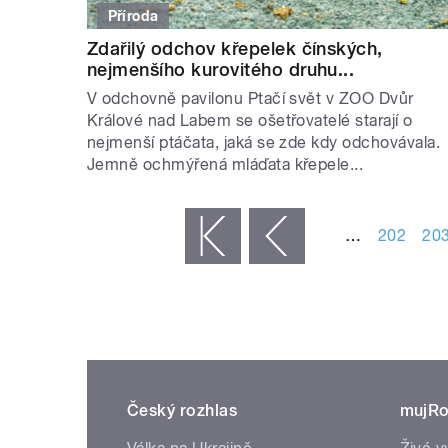
Příroda
Zdařilý odchov křepelek čínských,
nejmenšího kurovitého druhu...
V odchovně pavilonu Ptačí svět v ZOO Dvůr
Králové nad Labem se ošetřovatelé starají o
nejmenší ptáčata, jaká se zde kdy odchovávala.
Jemně ochmýřená mláďata křepele...
STRÁNKY
…
202
20
« první
‹ předchozí
Český rozhlas
mujRo