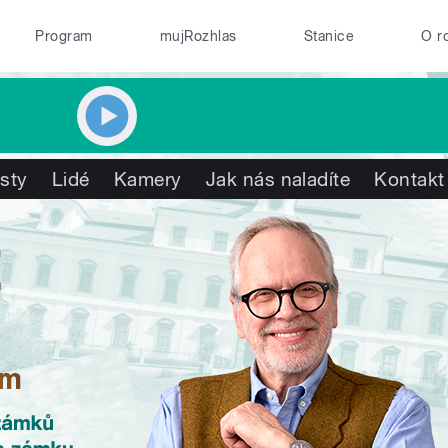
Program
mujRozhlas
Stanice
O r
isty
Lidé
Kamery
Jak nás naladíte
Kontakt