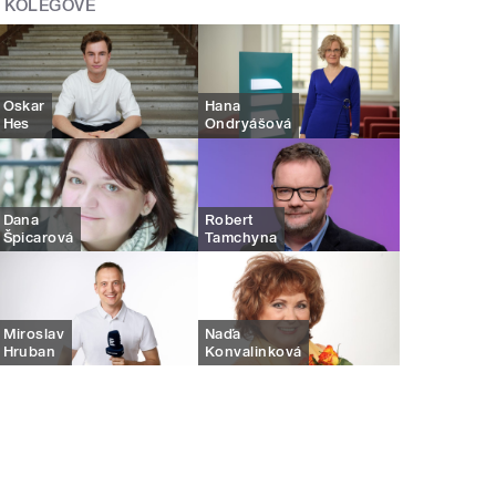
KOLEGOVÉ
Oskar
Hana
Hes
Ondryášová
Dana
Robert
Špicarová
Tamchyna
Miroslav
Naďa
Hruban
Konvalinková