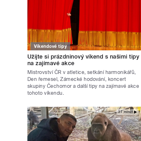
Víkendové tipy
Užijte si prázdninový víkend s našimi tipy
na zajímavé akce
Mistrovství ČR v atletice, setkání harmonikářů,
Den řemesel, Zámecké hodování, koncert
skupiny Čechomor a další tipy na zajímavé akce
tohoto víkendu.
27 minut